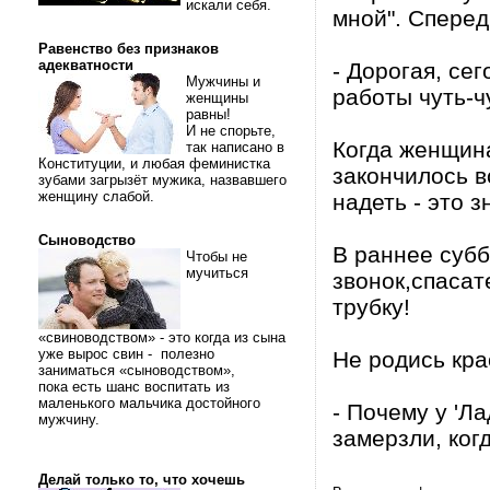
искали себя.
мной". Сперед
Равенство без признаков
адекватности
- Дорогая, се
Мужчины и
работы чуть-ч
женщины
равны!
И не спорьте,
Когда женщина 
так написано в
Конституции, и любая феминистка
закончилось в
зубами загрызёт мужика, назвавшего
женщину слабой.
надеть - это з
Сыноводство
В раннее субб
Чтобы не
мучиться
звонок,спасат
трубку!
«свиноводством» - это когда из сына
уже вырос свин - полезно
Не родись кра
заниматься «сыноводством»,
пока есть шанс воспитать из
маленького мальчика достойного
- Почему у 'Л
мужчину.
замерзли, ког
Делай только то, что хочешь