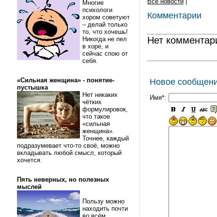
Все новости
|
Многие
психологи
Комментарии
хором советуют
– делай только
то, что хочешь!
Нет комментар
Никогда не пел
в хоре, и
сейчас спою от
себя.
«Сильная женщина» - понятие-
Новое сообщен
пустышка
Нет никаких
Имя*:
чётких
формулировок,
что такое
«сильная
женщина».
Точнее, каждый
подразумевает что-то своё, можно
вкладывать любой смысл, который
хочется.
Пять неверных, но полезных
мыслей
Пользу можно
находить почти
во всём.