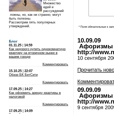
Множество
идей и
рассуждений
ложны, но, как ни странно, могут
быть полезны.
Рассмотрим пять популярных
утверждений.
* Поля обязательные к за
10.09.09
Блог
Афоризмы и
01.11.25
|
14:59
Как недорого купить однокомнатную
http://www.nl
квартиру на вторичном рынке в
вашем городе
10 сентября 200
Комментировать
Прочитать нов
15.10.25
|
22:07
Обзор БК БетСити
Комментирова
Комментировать
09.09.09
17.09.25
|
14:27
Как оформить аренду квартиры в
Афоризмы и
налоговой
http://www.nl
Комментировать
9 сентября 2009
17.09.25
|
14:09