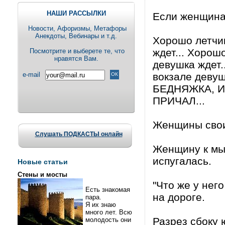
НАШИ РАССЫЛКИ
Если женщина 
Новости, Aфоризмы, Метафоры
Анекдоты, Вебинары и т.д.
Хорошо летчик
ждет... Хорош
Посмотрите и выберете те, что
нравятся Вам.
девушка ждет.
e-mail
вокзале деву
БЕДНЯЖКА, И
ПРИЧАЛ...
Женщины своих
Слушать ПОДКАСТЫ онлайн
Женщину к мы
испугалась.
Новые статьи
Стены и мосты
"Что же у него
Есть знакомая
на дороге.
пара.
Я их знаю
много лет. Всю
Разрез сбоку 
молодость они