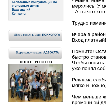
- Мама! Мама!
Бесплатные консультации по
мерялись! У м
уголовным делам
База знаний
- А ты что хот
Контакты
Трудно измени
Вчера в район
Skype-консультации
ПСИХОЛОГА
Вход платный
Помните! Ост
Skype-консультации
АДВОКАТА
быстро стано
Чтобы понять 
ФОТО С ТРЕНИНГОВ
уже понял себ
Реклама слаби
мягко и нежно
Чем меньше ж
времени ей дл