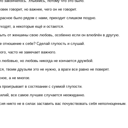
то закончилось. Улыбнись, потому что это было.
овек говорит, но важнее, чего он не говорит.
екрасное было рядом с нами, приходит слишком поздно.
уходят, а некоторые ещё и остаются.
ыть от женшины свою любовь, особенно если он влюблён в другую.
е отношение к себе? Сделай глупость и слушай.
ого, часто не замечает важного.
 любовью, но любовь никогда не кончается дружбой.
я, твоим друзьям это не нужно, а враги все равно не поверят.
ное, а не многое.
 проигрывает в состязании с суммой глупости.
силий, все самое лучшее случается неожиданно.
сия никто не в силах заставить вас почувствовать себя неполноценным.