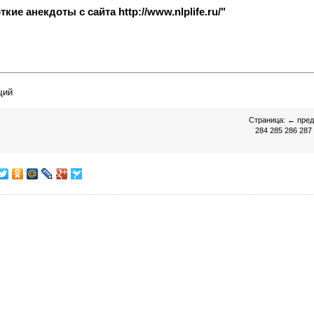
ие анекдоты с сайта http://www.nlplife.ru/"
ий
Страница:
←
пре
284
285
286
287