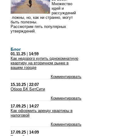
Множество
идей и
рассуждений
ложны, но, как ни странно, могут
быть полезны.
Рассмотрим пять популярных
утверждений.
Блог
01.11.25
|
14:59
Как недорого купить однокомнатную
квартиру на вторичном рынке в
вашем городе
Комментировать
15.10.25
|
22:07
Обзор БК БетСити
Комментировать
17.09.25
|
14:27
Как оформить аренду квартиры в
налоговой
Комментировать
17.09.25
|
14:09