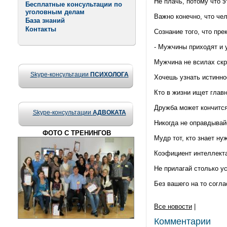
Не плачь, потому что э
Бесплатные консультации по
уголовным делам
Важно конечно, что чел
База знаний
Контакты
Сознание того, что пр
- Мужчины приходят и 
Мужчина не всилах скр
Skype-консультации
ПСИХОЛОГА
Хочешь узнать истинно
Кто в жизни ищет главн
Дружба может кончится
Skype-консультации
АДВОКАТА
Никогда не оправдывайс
ФОТО С ТРЕНИНГОВ
Мудр тот, кто знает нуж
Коэфициент интеллекта
Не прилагай столько у
Без вашего на то согла
Все новости
|
Комментарии