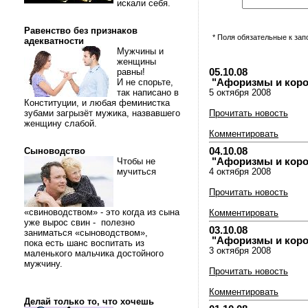
искали себя.
Равенство без признаков
* Поля обязательные к за
адекватности
Мужчины и
женщины
05.10.08
равны!
"Афоризмы и коротк
И не спорьте,
так написано в
5 октября 2008
Конституции, и любая феминистка
зубами загрызёт мужика, назвавшего
Прочитать новость
женщину слабой.
Комментировать
04.10.08
Сыноводство
"Афоризмы и коротк
Чтобы не
мучиться
4 октября 2008
Прочитать новость
«свиноводством» - это когда из сына
Комментировать
уже вырос свин - полезно
03.10.08
заниматься «сыноводством»,
"Афоризмы и коротк
пока есть шанс воспитать из
3 октября 2008
маленького мальчика достойного
мужчину.
Прочитать новость
Комментировать
Делай только то, что хочешь