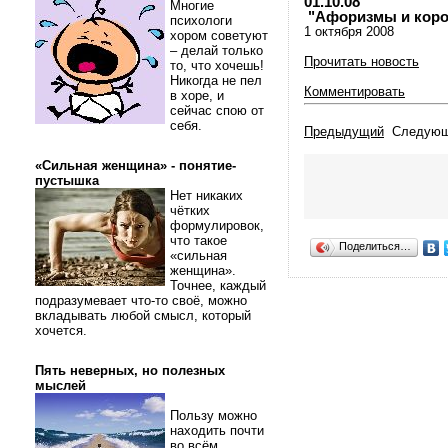
01.10.08
Многие
"Афоризмы и коротк
психологи
1 октября 2008
хором советуют
– делай только
Прочитать новость
то, что хочешь!
Никогда не пел
Комментировать
в хоре, и
сейчас спою от
себя.
Предыдущий
Следующ
«Сильная женщина» - понятие-
пустышка
Нет никаких
чётких
формулировок,
что такое
Поделиться…
«сильная
женщина».
Точнее, каждый
подразумевает что-то своё, можно
вкладывать любой смысл, который
хочется.
Пять неверных, но полезных
мыслей
Пользу можно
находить почти
во всём.