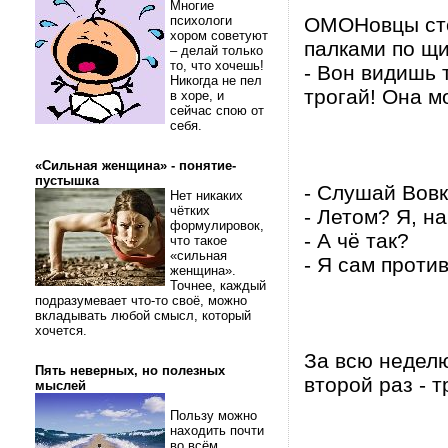
Многие
психологи
ОМОНовцы сто
хором советуют
палками по щ
– делай только
то, что хочешь!
- Вон видишь 
Никогда не пел
трогай! Она м
в хоре, и
сейчас спою от
себя.
«Сильная женщина» - понятие-
пустышка
- Слушай Вовк
Нет никаких
чётких
- Летом? Я, н
формулировок,
- А чё так?
что такое
«сильная
- Я сам против
женщина».
Точнее, каждый
подразумевает что-то своё, можно
вкладывать любой смысл, который
хочется.
За всю неделю
Пять неверных, но полезных
второй раз - т
мыслей
Пользу можно
находить почти
во всём.