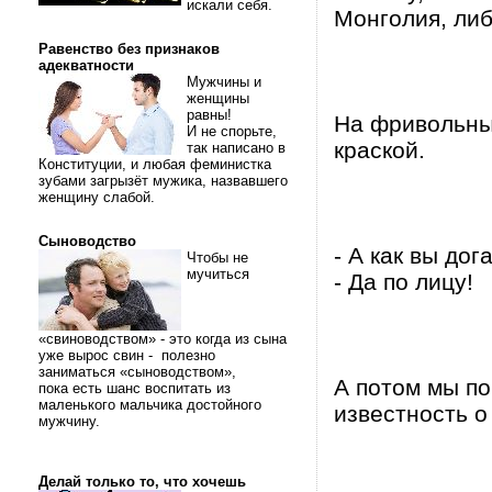
искали себя.
Монголия, либ
Равенство без признаков
адекватности
Мужчины и
женщины
равны!
На фривольны
И не спорьте,
краской.
так написано в
Конституции, и любая феминистка
зубами загрызёт мужика, назвавшего
женщину слабой.
Сыноводство
- А как вы до
Чтобы не
мучиться
- Да по лицу!
«свиноводством» - это когда из сына
уже вырос свин - полезно
заниматься «сыноводством»,
А потом мы по
пока есть шанс воспитать из
маленького мальчика достойного
известность о 
мужчину.
Делай только то, что хочешь