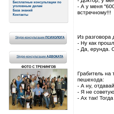
- Доктор, у ме
Бесплатные консультации по
- А у меня "6
уголовным делам
База знаний
встречному!!!
Контакты
Из разговора 
Skype-консультации
ПСИХОЛОГА
- Ну как прош
- Да, ерунда.
Skype-консультации
АДВОКАТА
ФОТО С ТРЕНИНГОВ
Грабитель на 
пешехода:
- А ну, отдава
- Я не совету
- Ах так! Тогд