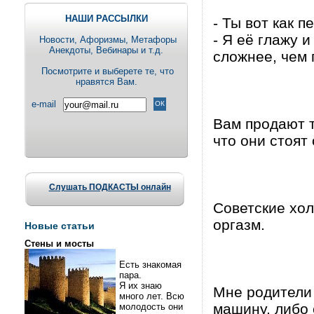
НАШИ РАССЫЛКИ
- Ты вот как 
- Я её глажу 
Новости, Aфоризмы, Метафоры
Анекдоты, Вебинары и т.д.
сложнее, чем
Посмотрите и выберете те, что
нравятся Вам.
e-mail
Вам продают т
что они стоят 
Слушать ПОДКАСТЫ онлайн
Советские хо
оргазм.
Новые статьи
Стены и мосты
Есть знакомая
пара.
Я их знаю
Мне родители 
много лет. Всю
машину, либо 
молодость они