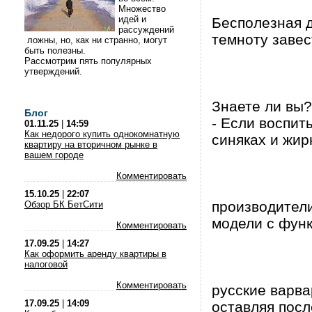
Множество
идей и
Бесполезная д
рассуждений
темноту завес
ложны, но, как ни странно, могут
быть полезны.
Рассмотрим пять популярных
утверждений.
Знаете ли вы?
Блог
- Если воспит
01.11.25
|
14:59
Как недорого купить однокомнатную
синяках и жи
квартиру на вторичном рынке в
вашем городе
Комментировать
15.10.25
|
22:07
производител
Обзор БК БетСити
модели с фун
Комментировать
17.09.25
|
14:27
Как оформить аренду квартиры в
налоговой
Комментировать
русские варва
17.09.25
|
14:09
оставляя посл