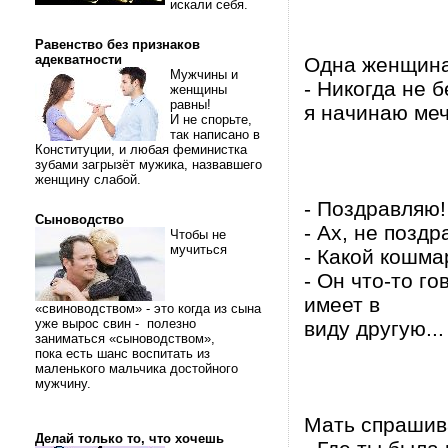
искали себя.
Равенство без признаков
адекватности
Одна женщина
Мужчины и
- Никогда не 
женщины
равны!
я начинаю мечт
И не спорьте,
так написано в
Конституции, и любая феминистка
зубами загрызёт мужика, назвавшего
женщину слабой.
- Поздравляю!
Сыноводство
- Ах, не позд
Чтобы не
мучиться
- Какой кошма
- Он что-то г
имеет в
«свиноводством» - это когда из сына
уже вырос свин - полезно
виду другую...
заниматься «сыноводством»,
пока есть шанс воспитать из
маленького мальчика достойного
мужчину.
Мать спрашива
Делай только то, что хочешь