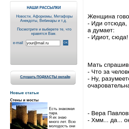
НАШИ РАССЫЛКИ
Женщина говор
Новости, Aфоризмы, Метафоры
Анекдоты, Вебинары и т.д.
- Иди отсюда,
а думает:
Посмотрите и выберете те, что
нравятся Вам.
- Идиот, сюда!
e-mail
Мать спрашив
- Что за чело
Слушать ПОДКАСТЫ онлайн
- Hу, разумеет
очаровательна
Новые статьи
Стены и мосты
Есть знакомая
- Вера Павлов
пара.
Я их знаю
- Хмм... да...
много лет. Всю
молодость они