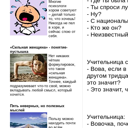
- Где ты была
Многие
психологи
- Ты спроси лу
хором советуют
- Ну?
– делай только
то, что хочешь!
- С националь
Никогда не пел
- Кто же он?
в хоре, и
сейчас спою от
- Неизвестный
себя.
«Сильная женщина» - понятие-
пустышка
Нет никаких
чётких
Учительница 
формулировок,
- Вова, если 
что такое
«сильная
другом тридца
женщина».
это значит?
Точнее, каждый
подразумевает что-то своё, можно
- Это значит, 
вкладывать любой смысл, который
хочется.
Пять неверных, но полезных
мыслей
Учительница:
Пользу можно
- Вовочка, по
находить почти
во всём.