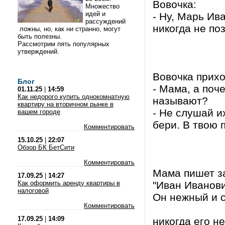
Вовочка:
Множество
идей и
- Hу, Марь Ив
рассуждений
никогда не по
ложны, но, как ни странно, могут
быть полезны.
Рассмотрим пять популярных
утверждений.
Вовочка прихо
Блог
- Мама, а поч
01.11.25
|
14:59
Как недорого купить однокомнатную
называют?
квартиру на вторичном рынке в
- Не слушай и
вашем городе
бери. В твою 
Комментировать
15.10.25
|
22:07
Обзор БК БетСити
Комментировать
Мама пишет за
17.09.25
|
14:27
Как оформить аренду квартиры в
"Иван Иванови
налоговой
Он нежный и 
Комментировать
17.09.25
|
14:09
никогда его не