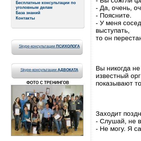
- Вы сожгли ф
Бесплатные консультации по
- Да, очень, 
уголовным делам
База знаний
- Поясните.
Контакты
- У меня сосе
выступать,
то он переста
Skype-консультации
ПСИХОЛОГА
Вы никогда не
Skype-консультации
АДВОКАТА
известный орг
показывают то
ФОТО С ТРЕНИНГОВ
Заходит поздн
- Слушай, не в
- Не могу. Я с