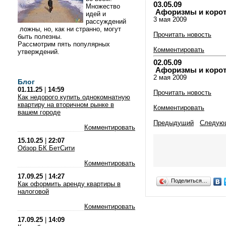
03.05.09
Множество
Афоризмы и коротки
идей и
3 мая 2009
рассуждений
ложны, но, как ни странно, могут
Прочитать новость
быть полезны.
Рассмотрим пять популярных
Комментировать
утверждений.
02.05.09
Афоризмы и коротки
2 мая 2009
Блог
01.11.25
|
14:59
Прочитать новость
Как недорого купить однокомнатную
квартиру на вторичном рынке в
Комментировать
вашем городе
Предыдущий
Следую
Комментировать
15.10.25
|
22:07
Обзор БК БетСити
Комментировать
17.09.25
|
14:27
Поделиться…
Как оформить аренду квартиры в
налоговой
Комментировать
17.09.25
|
14:09