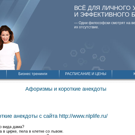
ВСЁ ДЛЯ ЛИЧНОГО 
И ЭФФЕКТИВНОГО 
— Одни философски смотpят на вещ
их отсутствие.
Бизнес тренинги
РАСПИСАНИЕ И ЦЕНЫ
Афоризмы и короткие анекдоты
кие анекдоты с сайта http://www.nlplife.ru/
го вида дама?
 в цирке, пела в клетке со львом.