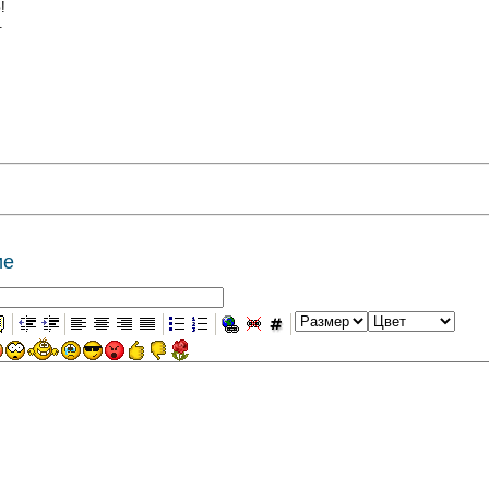
!
.
ие