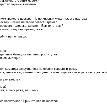
а выступать с этим львом?
бщество охраны животных.
ием грехов в церковь. Но по инерции украл часы у пастора.
пастор, - какие на твоей совести грехи?
хорошего человека, хотите я Вам их отдам?
ть тому, кому они принадлежат.
себя и не печалься.
кола:
тделение была доставлена проститутка.
ников милиции
ой команды закрутив усы на бровях говорит игрокам:
 рождения и вы должны преподнести мне подарок - выиграть сегодняшни
и вам галстук
л, а?
ная, я хочу реже, чем хочу
без наркотиков? Примите это лекарство!