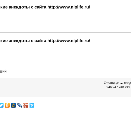
е анекдоты с сайта http://www.nlplife.ru/
е анекдоты с сайта http://www.nlplife.ru/
щий
Страница:
←
пре
246
247
248
249