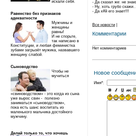
искали себя.
- Да сказал же: не знаю
- Hу, хоть грубо скажи..
- Да х#й его знает!!!
Равенство без признаков
адекватности
Мужчины и
Все новости
|
женщины
равны!
Комментарии
И не спорьте,
так написано в
Конституции, и любая феминистка
Нет комментариев
зубами загрызёт мужика, назвавшего
женщину слабой.
Сыноводство
Чтобы не
Новое сообщен
мучиться
Имя*:
«свиноводством» - это когда из сына
уже вырос свин - полезно
заниматься «сыноводством»,
пока есть шанс воспитать из
маленького мальчика достойного
мужчину.
Делай только то, что хочешь