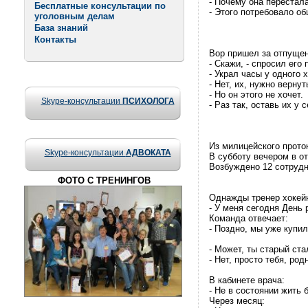
- Почему она перестал
Бесплатные консультации по
- Этого потребовало о
уголовным делам
База знаний
Контакты
Вор пришел за отпущен
- Скажи, - спросил его 
- Украл часы у одного 
- Нет, их, нужно верну
- Но он этого не хочет.
Skype-консультации
ПСИХОЛОГА
- Раз так, оставь их у 
Из милицейского прото
Skype-консультации
АДВОКАТА
В субботу вечером в о
Возбуждено 12 сотруд
ФОТО С ТРЕНИНГОВ
Однажды тренер хокейн
- У меня сегодня День
Команда отвечает:
- Поздно, мы уже купил
- Может, ты старый ста
- Нет, просто тебя, род
В кабинете врача:
- Не в состоянии жить 
Через месяц: