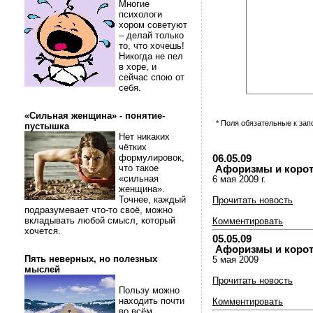
Многие
психологи
хором советуют
– делай только
то, что хочешь!
Никогда не пел
в хоре, и
сейчас спою от
себя.
«Сильная женщина» - понятие-
* Поля обязательные к за
пустышка
Нет никаких
чётких
формулировок,
06.05.09
что такое
Афоризмы и коротки
«сильная
6 мая 2009 г.
женщина».
Точнее, каждый
Прочитать новость
подразумевает что-то своё, можно
вкладывать любой смысл, который
Комментировать
хочется.
05.05.09
Афоризмы и коротки
Пять неверных, но полезных
5 мая 2009
мыслей
Прочитать новость
Пользу можно
находить почти
Комментировать
во всём.