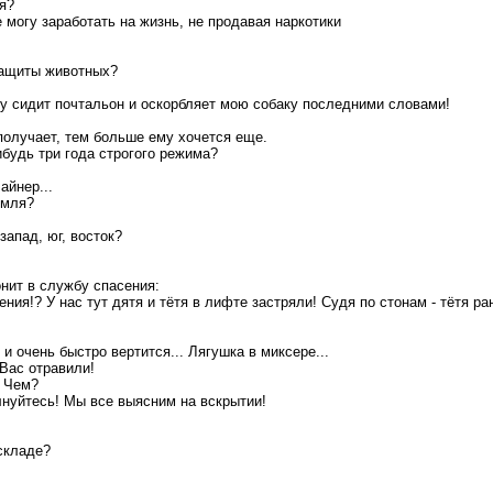
ия?
е могу заработать на жизнь, не продавая наркотики
защиты животных?
ду сидит почтальон и оскорбляет мою собаку последними словами!
получает, тем больше ему хочется еще.
ибудь три года строгого режима?
айнер...
емля?
запад, юг, восток?
нит в службу спасения:
ния!? У нас тут дятя и тётя в лифте застряли! Судя по стонам - тётя ране
 и очень быстро вертится... Лягушка в миксере...
 Вас отравили!
? Чем?
лнуйтесь! Мы все выясним на вскрытии!
 складе?