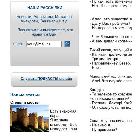
- Ну как, есть изменен
- Нет. Я по прежнему н
НАШИ РАССЫЛКИ
Новости, Aфоризмы, Метафоры
- Алло, это общество 
Анекдоты, Вебинары и т.д.
- Да, у Вас проблемы?
- На дереве в моем са
Посмотрите и выберете те, что
нравятся Вам.
- Чем больше человек 
- А вам давали когда-н
e-mail
Тихий океан, тонущий л
- Капитан, далеко ли з
- Три километра.
- Направление? Север, 
- Вниз!
Маленький мальчик зво
Слушать ПОДКАСТЫ онлайн
- Але! Это служба спасе
Загадка:
- То зеленое то красное
Новые статьи
Hет никаких сомнений!
Стены и мосты
- Господи! Доктор! Как
- О, пожалуйста, не во
Есть знакомая
пара.
Я их знаю
Сколько у нас пива на
много лет. Всю
- Hе знаю я.
молодость они
- Hу примерно?