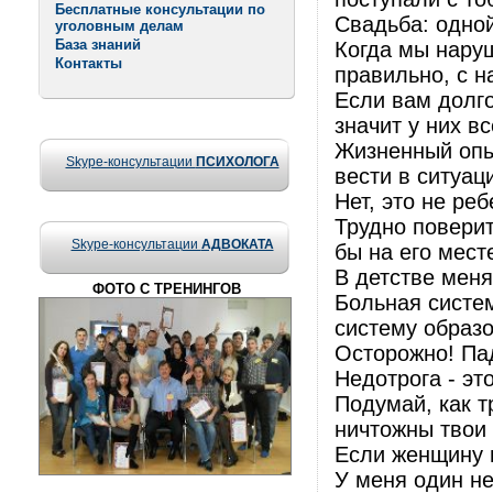
Бесплатные консультации по
Свадьба: одно
уголовным делам
База знаний
Когда мы нару
Контакты
правильно, с н
Если вам долго
значит у них в
Жизненный опыт
Skype-консультации
ПСИХОЛОГА
вести в ситуац
Нет, это не ре
Трудно поверит
Skype-консультации
АДВОКАТА
бы на его мест
В детстве меня
ФОТО С ТРЕНИНГОВ
Больная систе
систему образо
Осторожно! Пад
Недотрога - эт
Подумай, как т
ничтожны твои 
Если женщину н
У меня один не