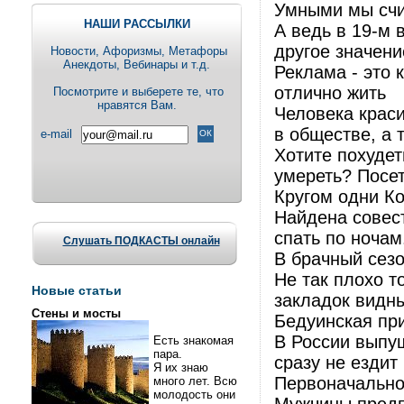
Умными мы счит
НАШИ РАССЫЛКИ
А ведь в 19-м 
другое значени
Новости, Aфоризмы, Метафоры
Анекдоты, Вебинары и т.д.
Реклама - это 
отлично жить
Посмотрите и выберете те, что
нравятся Вам.
Человека крас
в обществе, а 
e-mail
Хотите похудет
умереть? Посет
Кругом одни К
Найдена совест
спать по ночам.
Слушать ПОДКАСТЫ онлайн
В брачный сезо
Не так плохо то
Новые статьи
закладок видн
Стены и мосты
Бедуинская прим
В России выпу
Есть знакомая
пара.
сразу не ездит
Я их знаю
Первоначально
много лет. Всю
молодость они