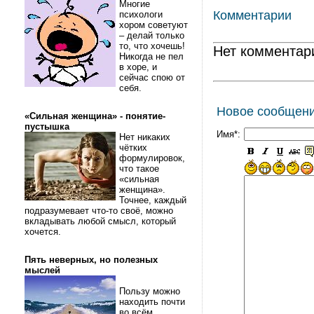
Многие
Комментарии
психологи
хором советуют
– делай только
то, что хочешь!
Нет комментар
Никогда не пел
в хоре, и
сейчас спою от
себя.
Новое сообщен
«Сильная женщина» - понятие-
пустышка
Имя*:
Нет никаких
чётких
формулировок,
что такое
«сильная
женщина».
Точнее, каждый
подразумевает что-то своё, можно
вкладывать любой смысл, который
хочется.
Пять неверных, но полезных
мыслей
Пользу можно
находить почти
во всём.