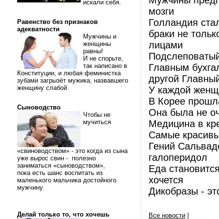
Мужчины предп
искали себя.
мозги
Голландия стал
Равенство без признаков
адекватности
браки не толь
Мужчины и
лицами
женщины
равны!
Подслеповатый
И не спорьте,
так написано в
Главным бухгал
Конституции, и любая феминистка
другой Главный
зубами загрызёт мужика, назвавшего
женщину слабой.
У каждой женщи
В Корее прошла
Сыноводство
Она была не о
Чтобы не
мучиться
Медицина в кре
Самые красивы
Гений Сальвадо
«свиноводством» - это когда из сына
галоперидол
уже вырос свин - полезно
заниматься «сыноводством»,
Еда становится
пока есть шанс воспитать из
хочется
маленького мальчика достойного
мужчину.
Дикобразы - эт
Делай только то, что хочешь
Все новости
|