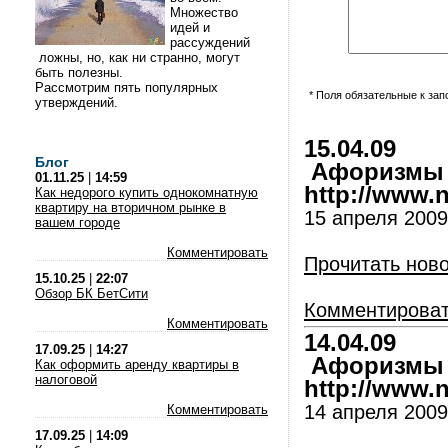
Множество
идей и
рассуждений
ложны, но, как ни странно, могут
быть полезны.
Рассмотрим пять популярных
* Поля обязательные к за
утверждений.
15.04.09
Блог
Афоризмы и
01.11.25
|
14:59
http://www.nl
Как недорого купить однокомнатную
квартиру на вторичном рынке в
15 апреля 2009
вашем городе
Комментировать
Прочитать нов
15.10.25
|
22:07
Обзор БК БетСити
Комментирова
Комментировать
14.04.09
17.09.25
|
14:27
Афоризмы и
Как оформить аренду квартиры в
налоговой
http://www.nl
14 апреля 2009
Комментировать
17.09.25
|
14:09