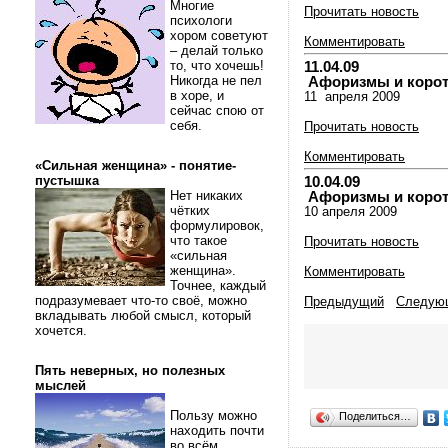
Многие
Прочитать новость
психологи
хором советуют
Комментировать
– делай только
то, что хочешь!
11.04.09
Никогда не пел
Афоризмы и коротки
в хоре, и
11 апреля 2009
сейчас спою от
себя.
Прочитать новость
Комментировать
«Сильная женщина» - понятие-
пустышка
10.04.09
Нет никаких
Афоризмы и коротки
чётких
10 апреля 2009
формулировок,
что такое
Прочитать новость
«сильная
женщина».
Комментировать
Точнее, каждый
подразумевает что-то своё, можно
Предыдущий
Следую
вкладывать любой смысл, который
хочется.
Пять неверных, но полезных
мыслей
Пользу можно
Поделиться…
находить почти
во всём.