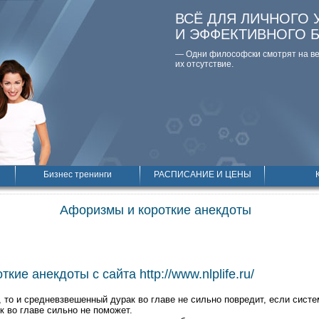
ВСЁ ДЛЯ ЛИЧНОГО 
И ЭФФЕКТИВНОГО 
— Одни философски смотpят на вещ
их отсутствие.
Бизнес тренинги
РАСПИСАНИЕ И ЦЕНЫ
Афоризмы и короткие анекдоты
кие анекдоты с сайта http://www.nlplife.ru/
 то и средневзвешенный дурак во главе не сильно повредит, если систем
 во главе сильно не поможет.