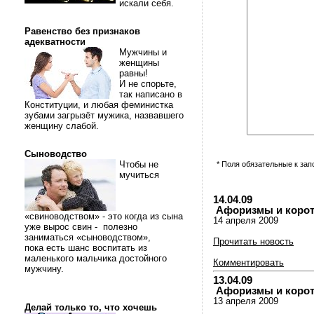
искали себя.
Равенство без признаков
адекватности
Мужчины и
женщины
равны!
И не спорьте,
так написано в
Конституции, и любая феминистка
зубами загрызёт мужика, назвавшего
женщину слабой.
Сыноводство
Чтобы не
* Поля обязательные к за
мучиться
14.04.09
Афоризмы и коротки
«свиноводством» - это когда из сына
14 апреля 2009
уже вырос свин - полезно
заниматься «сыноводством»,
Прочитать новость
пока есть шанс воспитать из
маленького мальчика достойного
Комментировать
мужчину.
13.04.09
Афоризмы и коротки
13 апреля 2009
Делай только то, что хочешь