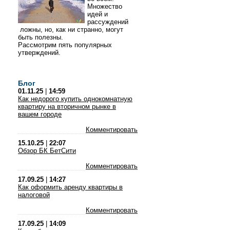
Множество
идей и
рассуждений
ложны, но, как ни странно, могут
быть полезны.
Рассмотрим пять популярных
утверждений.
Блог
01.11.25
|
14:59
Как недорого купить однокомнатную
квартиру на вторичном рынке в
вашем городе
Комментировать
15.10.25
|
22:07
Обзор БК БетСити
Комментировать
17.09.25
|
14:27
Как оформить аренду квартиры в
налоговой
Комментировать
17.09.25
|
14:09