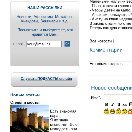
Маленький мальчик вер
- Папа, а зачем нужен 
НАШИ РАССЫЛКИ
- Чтобы детей не было.
- А как им пользуются?
Новости, Aфоризмы, Метафоры
- Аисту на клюв надева
Анекдоты, Вебинары и т.д.
В жизнь столичного ме
Теперь каждую станци
Посмотрите и выберете те, что
нравятся Вам.
Все новости
|
e-mail
Комментарии
Нет комментариев
Слушать ПОДКАСТЫ онлайн
Новое сообщен
Новые статьи
Имя*:
Стены и мосты
Есть знакомая
пара.
Я их знаю
много лет. Всю
молодость они