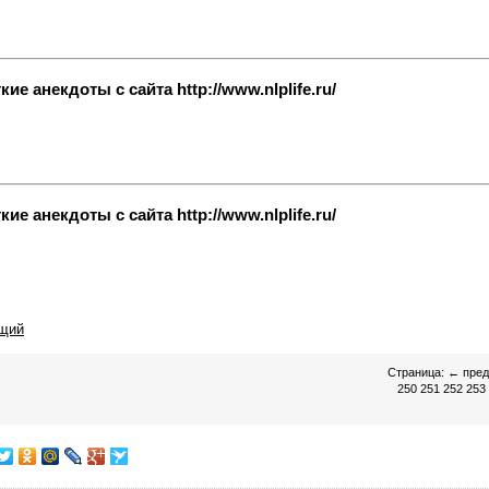
е анекдоты с сайта http://www.nlplife.ru/
е анекдоты с сайта http://www.nlplife.ru/
щий
Страница:
←
пре
250
251
252
253