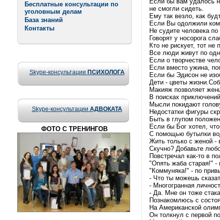
Если бы вам удалось н
Бесплатные консультации по
не смогли сидеть.
уголовным делам
Ему так везло, как буд
База знаний
Если Вы одолжили кому-
Контакты
Не судите человека по 
Говорят у носорога сла
Кто не рискует, тот не
Все люди живут по одн
Если о творчестве чело
Если вместо ужина, поп
Skype-консультации
ПСИХОЛОГА
Если бы Эдисон не изо
Дети - цветы жизни.Соб
Макияж позволяет женщ
В поисках приключений
Мысли покидают голов
Skype-консультации
АДВОКАТА
Недостатки фигуры ск
Быть в глупом положени
Если бы Бог хотел, чт
ФОТО С ТРЕНИНГОВ
С помощью бутылки вод
Жить только с женой - 
Скучно? Добавьте любо
Повстречал как-то в по
"Опять жаба старая!" -
"Коммуняка!" - по при
- Что ты можешь сказа
- Многогранная личност
- Да. Мне он тоже стак
Познакомлюсь с состо
На Американской олимп
Он толкнул с первой по