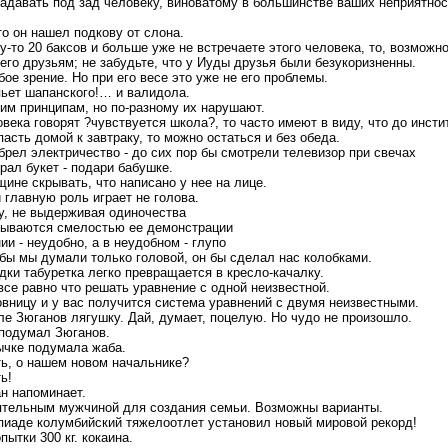
адавать под зад человеку, виноватому в большинстве ваших неприятнос
то он нашел подкову от слона.
то 20 баксов и больше уже не встречаете этого человека, то, возможно,
его друзьям; не забудьте, что у Иуды друзья были безукоризненны.
бое зрение. Но при его весе это уже не его проблемы.
 пьет шапанского!… и валидола.
им принципам, но по-разному их нарушают.
века говорят ?чувствуется школа?, то часто имеют в виду, что до инсти
асть домой к завтраку, то можно остаться и без обеда.
брел электричество - до сих пор бы смотрели телевизор при свечах
рал букет - подари бабушке.
ине скрывать, что написано у нее на лице.
 главную роль играет не голова.
у, не выдерживая одиночества
рываются смелостью ее демонстрации
и - неудобно, а в неудобном - глупо
обы мы думали только головой, он бы сделал нас колобками.
ки табуретка легко превращается в кресло-качалку.
все равно что решать уравнение с одной неизвестной.
вницу и у вас получится система уравнений с двумя неизвестными.
ле Зюганов лягушку. Дай, думает, поцелую. Но чудо не произошло.
 подумал Зюганов.
вычке подумала жаба.
ть, о нашем новом начальнике?
ь!
ан напоминает.
ятельным мужчиной для создания семьи. Возможны варианты.
иаде колумбийский тяжелоотлет установил новый мировой рекорд!
пытки 300 кг. кокаина.