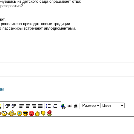
нувшись из детского сада спрашивает отца:
презерватив?
ют.
трополитена приходят новые традиции.
ю пассажиры встречают аплодисментами.
ие