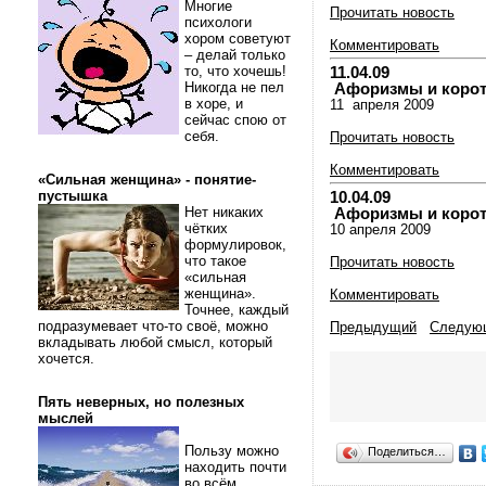
Многие
Прочитать новость
психологи
хором советуют
Комментировать
– делай только
то, что хочешь!
11.04.09
Никогда не пел
Афоризмы и коротки
в хоре, и
11 апреля 2009
сейчас спою от
себя.
Прочитать новость
Комментировать
«Сильная женщина» - понятие-
пустышка
10.04.09
Нет никаких
Афоризмы и коротки
чётких
10 апреля 2009
формулировок,
что такое
Прочитать новость
«сильная
женщина».
Комментировать
Точнее, каждый
подразумевает что-то своё, можно
Предыдущий
Следую
вкладывать любой смысл, который
хочется.
Пять неверных, но полезных
мыслей
Пользу можно
Поделиться…
находить почти
во всём.