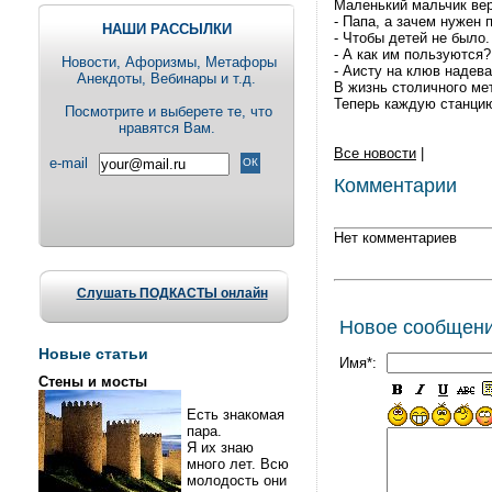
Маленький мальчик вер
- Папа, а зачем нужен 
НАШИ РАССЫЛКИ
- Чтобы детей не было.
- А как им пользуются?
Новости, Aфоризмы, Метафоры
- Аисту на клюв надева
Анекдоты, Вебинары и т.д.
В жизнь столичного ме
Теперь каждую станци
Посмотрите и выберете те, что
нравятся Вам.
Все новости
|
e-mail
Комментарии
Нет комментариев
Слушать ПОДКАСТЫ онлайн
Новое сообщен
Новые статьи
Имя*:
Стены и мосты
Есть знакомая
пара.
Я их знаю
много лет. Всю
молодость они