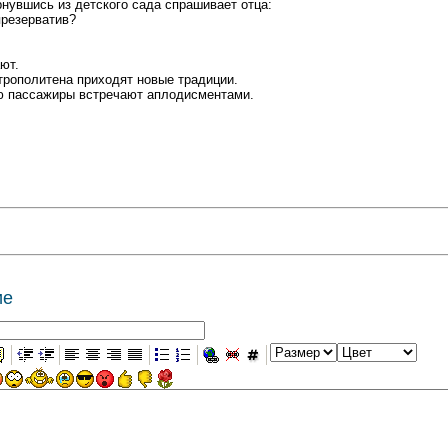
нувшись из детского сада спрашивает отца:
презерватив?
ют.
трополитена приходят новые традиции.
ю пассажиры встречают аплодисментами.
ие