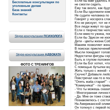
Если бы вам удалось н
Бесплатные консультации по
не смогли сидеть.
уголовным делам
Ему так везло, как буд
База знаний
Если Вы одолжили кому-
Контакты
Не судите человека по 
Говорят у носорога сла
Кто не рискует, тот не
Все люди живут по одн
Если о творчестве чело
Если вместо ужина, поп
Skype-консультации
ПСИХОЛОГА
Если бы Эдисон не изо
Дети - цветы жизни.Соб
Макияж позволяет женщ
В поисках приключений
Мысли покидают голов
Skype-консультации
АДВОКАТА
Недостатки фигуры ск
Быть в глупом положени
Если бы Бог хотел, чт
ФОТО С ТРЕНИНГОВ
С помощью бутылки вод
Жить только с женой - 
Скучно? Добавьте любо
Повстречал как-то в по
"Опять жаба старая!" -
"Коммуняка!" - по при
- Что ты можешь сказа
- Многогранная личност
- Да. Мне он тоже стак
Познакомлюсь с состо
На Американской олимп
Он толкнул с первой по