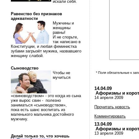
искали себя.
Равенство без признаков
адекватности
Мужчины и
женщины
равны!
И не спорьте,
так написано в
Конституции, и любая феминистка
зубами загрызёт мужика, назвавшего
женщину слабой.
Сыноводство
Чтобы не
* Поля обязательные к за
мучиться
14.04.09
Афоризмы и коротки
«свиноводством» - это когда из сына
14 апреля 2009
уже вырос свин - полезно
заниматься «сыноводством»,
Прочитать новость
пока есть шанс воспитать из
маленького мальчика достойного
Комментировать
мужчину.
13.04.09
Афоризмы и коротки
13 апреля 2009
Делай только то, что хочешь