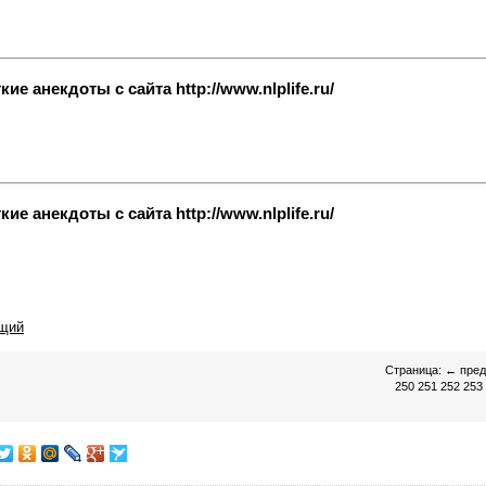
е анекдоты с сайта http://www.nlplife.ru/
е анекдоты с сайта http://www.nlplife.ru/
щий
Страница:
←
пре
250
251
252
253