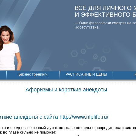
ВСЁ ДЛЯ ЛИЧНОГО 
И ЭФФЕКТИВНОГО 
— Одни философски смотpят на вещ
их отсутствие.
Бизнес тренинги
РАСПИСАНИЕ И ЦЕНЫ
Афоризмы и короткие анекдоты
кие анекдоты с сайта http://www.nlplife.ru/
 то и средневзвешенный дурак во главе не сильно повредит, если систем
 во главе сильно не поможет.