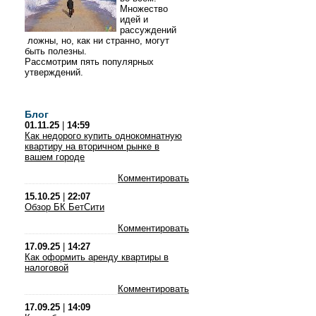
Множество
идей и
рассуждений
ложны, но, как ни странно, могут
быть полезны.
Рассмотрим пять популярных
утверждений.
Блог
01.11.25
|
14:59
Как недорого купить однокомнатную
квартиру на вторичном рынке в
вашем городе
Комментировать
15.10.25
|
22:07
Обзор БК БетСити
Комментировать
17.09.25
|
14:27
Как оформить аренду квартиры в
налоговой
Комментировать
17.09.25
|
14:09