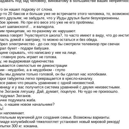
адавать под зад человеку, виноватому в большинстве ваших неприятнос
то он нашел подкову от слона.
то 20 баксов и больше уже не встречаете этого человека, то, возможно,
его друзьям; не забудьте, что у Иуды друзья были безукоризненны.
бое зрение. Но при его весе это уже не его проблемы.
 пьет шапанского!… и валидола.
им принципам, но по-разному их нарушают.
века говорят ?чувствуется школа?, то часто имеют в виду, что до инсти
асть домой к завтраку, то можно остаться и без обеда.
брел электричество - до сих пор бы смотрели телевизор при свечах
рал букет - подари бабушке.
ине скрывать, что написано у нее на лице.
 главную роль играет не голова.
у, не выдерживая одиночества
рываются смелостью ее демонстрации
и - неудобно, а в неудобном - глупо
обы мы думали только головой, он бы сделал нас колобками.
ки табуретка легко превращается в кресло-качалку.
все равно что решать уравнение с одной неизвестной.
вницу и у вас получится система уравнений с двумя неизвестными.
ле Зюганов лягушку. Дай, думает, поцелую. Но чудо не произошло.
 подумал Зюганов.
вычке подумала жаба.
ть, о нашем новом начальнике?
ь!
ан напоминает.
ятельным мужчиной для создания семьи. Возможны варианты.
иаде колумбийский тяжелоотлет установил новый мировой рекорд!
пытки 300 кг. кокаина.