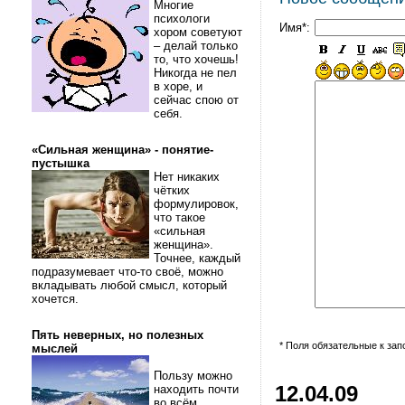
Многие
психологи
Имя*:
хором советуют
– делай только
то, что хочешь!
Никогда не пел
в хоре, и
сейчас спою от
себя.
«Сильная женщина» - понятие-
пустышка
Нет никаких
чётких
формулировок,
что такое
«сильная
женщина».
Точнее, каждый
подразумевает что-то своё, можно
вкладывать любой смысл, который
хочется.
Пять неверных, но полезных
* Поля обязательные к за
мыслей
Пользу можно
находить почти
12.04.09
во всём.