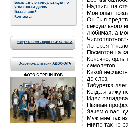
Бесплатные консультации по
Надпись на сте
уголовным делам
База знаний
Мой опыт показ
Контакты
Он был предст
сексуального н
Любимая, а мож
Чистоплотность
Skype-консультации
ПСИХОЛОГА
Лотерея ? нало
Посмотри на ка
Конечно, орлы 
Skype-консультации
АДВОКАТА
самолетов.
Какой несчастн
ФОТО С ТРЕНИНГОВ
до слёз.
Табуретка лает 
Когда я вижу п
Идеи овладева
Пьяный профес
Зачем о вас, д
Муж мне так из
Ничто так не р