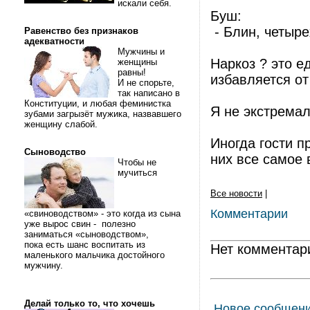
искали себя.
Буш:
- Блин, четыре
Равенство без признаков
адекватности
Мужчины и
Наркоз ? это е
женщины
равны!
избавляется от
И не спорьте,
так написано в
Конституции, и любая феминистка
Я не экстремал
зубами загрызёт мужика, назвавшего
женщину слабой.
Иногда гости п
Сыноводство
них все самое 
Чтобы не
мучиться
Все новости
|
Комментарии
«свиноводством» - это когда из сына
уже вырос свин - полезно
заниматься «сыноводством»,
пока есть шанс воспитать из
Нет комментар
маленького мальчика достойного
мужчину.
Делай только то, что хочешь
Новое сообщен