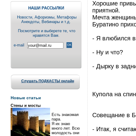
Хорошие привы
НАШИ РАССЫЛКИ
приятной.
Мечта женщины
Новости, Aфоризмы, Метафоры
Анекдоты, Вебинары и т.д.
Буратино прихо
Посмотрите и выберете те, что
нравятся Вам.
- Я влюбился в
e-mail
- Ну и что?
- Дырку в задн
Слушать ПОДКАСТЫ онлайн
Купола на спи
Новые статьи
Стены и мосты
Совещание в Б
Есть знакомая
пара.
Я их знаю
- Итак, я счит
много лет. Всю
молодость они