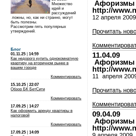
Афоризмы и
Множество
идей и
http://www.nl
рассуждений
12 апреля 2009
ложны, но, как ни странно, могут
быть полезны.
Рассмотрим пять популярных
Прочитать нов
утверждений.
Комментирова
Блог
11.04.09
01.11.25
|
14:59
Как недорого купить однокомнатную
Афоризмы и
квартиру на вторичном рынке в
вашем городе
http://www.nl
11 апреля 200
Комментировать
15.10.25
|
22:07
Обзор БК БетСити
Прочитать нов
Комментировать
Комментирова
17.09.25
|
14:27
Как оформить аренду квартиры в
09.04.09
налоговой
Афоризмы и
Комментировать
http://www.nl
17.09.25
|
14:09
9 апреля 2009