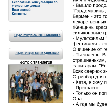
Бесплатные консультации по
- Вышло продо
уголовным делам
База знаний
"Гардемарины, 
Контакты
Бармен - это т
лекарственных
Женщины крася
силиконовые гр
Skype-консультации
ПСИХОЛОГА
- Мультфильм "
фестиваля - ко
Очищение от г
Skype-консультации
АДВОКАТА
- Ты знаешь, В
страшненьким, 
ФОТО С ТРЕНИНГОВ
санитарам: "Ес
Всяк сверчок з
Стрипбар для 
- Катя, я хочу
- Прекрасно!
- Только он по
Она:
- А где мы буд