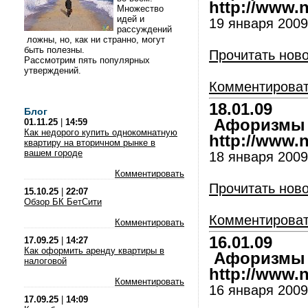
http://www.nl
Множество
идей и
19 января 2009
рассуждений
ложны, но, как ни странно, могут
быть полезны.
Прочитать нов
Рассмотрим пять популярных
утверждений.
Комментирова
18.01.09
Блог
Афоризмы и
01.11.25
|
14:59
Как недорого купить однокомнатную
http://www.nl
квартиру на вторичном рынке в
вашем городе
18 января 2009
Комментировать
Прочитать нов
15.10.25
|
22:07
Обзор БК БетСити
Комментирова
Комментировать
16.01.09
17.09.25
|
14:27
Как оформить аренду квартиры в
Афоризмы и
налоговой
http://www.nl
Комментировать
16 января 2009
17.09.25
|
14:09