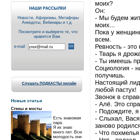
моих?
НАШИ РАССЫЛКИ
Он:
- Мы будем жит
Новости, Aфоризмы, Метафоры
Анекдоты, Вебинары и т.д.
моих...
Пока у женщины
Посмотрите и выберете те, что
нравятся Вам.
всем.
Ревность - это 
e-mail
- Тварь я дро
- Ты имеешь пр
Социология - н
получишь.
Настоящий лиде
Слушать ПОДКАСТЫ онлайн
любой пастух!
Звонок в справ
Новые статьи
- Алё. Это спр
Стены и мосты
- Подождите, я
- Слыхал, Вас
Есть знакомая
пара.
заново родился
Я их знаю
- Что похмелья
много лет. Всю
молодость они