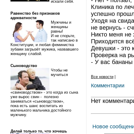
- Нет - ползал,
искали себя.
Клиника по ле
успешно прошл
Равенство без признаков
адекватности
Уходя на свида
Мужчины и
не вернусь - с
женщины
равны!
Никто меня не 
И не спорьте,
так написано в
Приходится всё
Конституции, и любая феминистка
Девушки - это к
зубами загрызёт мужика, назвавшего
женщину слабой.
Проверка на ры
- У вас бананы
Сыноводство
Чтобы не
мучиться
Все новости
|
Комментарии
«свиноводством» - это когда из сына
уже вырос свин - полезно
Нет комментар
заниматься «сыноводством»,
пока есть шанс воспитать из
маленького мальчика достойного
мужчину.
Новое сообщен
Делай только то, что хочешь