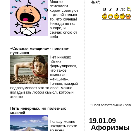
Многие
Имя*:
психологи
хором советуют
– делай только
то, что хочешь!
Никогда не пел
в хоре, и
сейчас спою от
себя.
«Сильная женщина» - понятие-
пустышка
Нет никаких
чётких
формулировок,
что такое
«сильная
женщина».
Точнее, каждый
подразумевает что-то своё, можно
вкладывать любой смысл, который
хочется.
* Поля обязательные к за
Пять неверных, но полезных
мыслей
19.01.09
Пользу можно
находить почти
Афоризмы и
во всём.