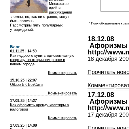
Множество
идей и
рассуждений
ложны, но, как ни странно, могут
быть полезны.
* Поля обязательные к за
Рассмотрим пять популярных
утверждений.
18.12.08
Афоризмы и
Блог
http://www.nl
01.11.25
|
14:59
Как недорого купить однокомнатную
18 декабря 200
квартиру на вторичном рынке в
вашем городе
Прочитать нов
Комментировать
15.10.25
|
22:07
Комментирова
Обзор БК БетСити
Комментировать
17.12.08
Афоризмы и
17.09.25
|
14:27
Как оформить аренду квартиры в
http://www.nl
налоговой
17 декабря 200
Комментировать
17.09.25
|
14:09
Прочитать нов