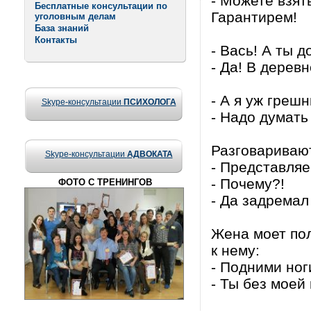
- Можете взят
Бесплатные консультации по
Гарантирем!
уголовным делам
База знаний
Контакты
- Вась! А ты 
- Да! В деревн
- А я уж греш
Skype-консультации
ПСИХОЛОГА
- Надо думать
Разговаривают
Skype-консультации
АДВОКАТА
- Представляе
- Почему?!
ФОТО С ТРЕНИНГОВ
- Да задремал
Жена моет пол
к нему:
- Подними ноги
- Ты без моей