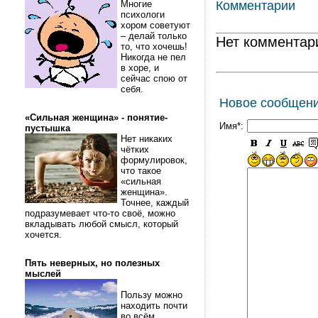
Многие
Комментарии
психологи
хором советуют
– делай только
Нет комментар
то, что хочешь!
Никогда не пел
в хоре, и
сейчас спою от
себя.
Новое сообщен
«Сильная женщина» - понятие-
Имя*:
пустышка
Нет никаких
чётких
формулировок,
что такое
«сильная
женщина».
Точнее, каждый
подразумевает что-то своё, можно
вкладывать любой смысл, который
хочется.
Пять неверных, но полезных
мыслей
Пользу можно
находить почти
во всём.