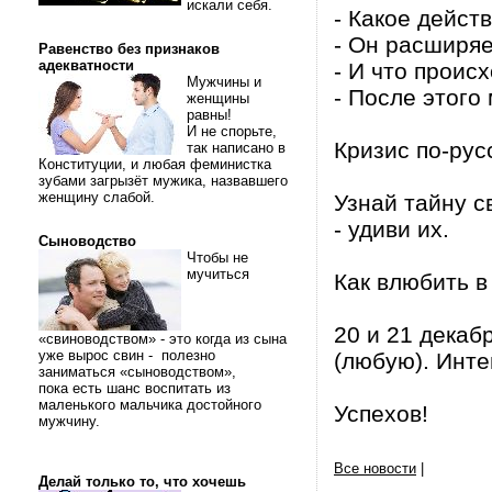
искали себя.
- Какое дейст
- Он расширяе
Равенство без признаков
адекватности
- И что проис
Мужчины и
- После этого
женщины
равны!
И не спорьте,
Кризис по-рус
так написано в
Конституции, и любая феминистка
зубами загрызёт мужика, назвавшего
женщину слабой.
Узнай тайну с
- удиви их.
Сыноводство
Чтобы не
мучиться
Как влюбить в
20 и 21 декаб
«свиноводством» - это когда из сына
уже вырос свин - полезно
(любую). Инте
заниматься «сыноводством»,
пока есть шанс воспитать из
маленького мальчика достойного
Успехов!
мужчину.
Все новости
|
Делай только то, что хочешь