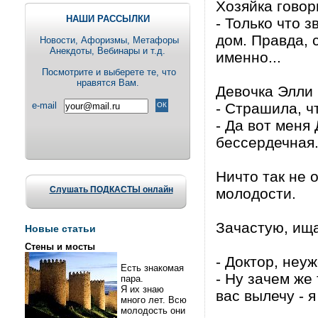
Хозяйка говор
НАШИ РАССЫЛКИ
- Только что з
дом. Правда, 
Новости, Aфоризмы, Метафоры
Анекдоты, Вебинары и т.д.
именно...
Посмотрите и выберете те, что
нравятся Вам.
Девочка Элли 
e-mail
- Страшила, ч
- Да вот меня
бессердечная.
Ничто так не 
Слушать ПОДКАСТЫ онлайн
молодости.
Зачастую, ища
Новые статьи
Стены и мосты
- Доктор, неу
Есть знакомая
- Ну зачем же
пара.
Я их знаю
вас вылечу - я
много лет. Всю
молодость они