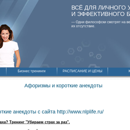
ВСЁ ДЛЯ ЛИЧНОГО 
И ЭФФЕКТИВНОГО 
— Одни философски смотpят на вещ
их отсутствие.
Бизнес тренинги
РАСПИСАНИЕ И ЦЕНЫ
Афоризмы и короткие анекдоты
кие анекдоты с сайта http://www.nlplife.ru/
аха? Тренинг "Убираем страх за раз".