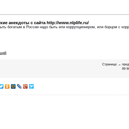
е анекдоты с сайта http://www.nlplife.ru/
быть богатым в России надо быть или коррупционером, или борцом с кор
щий
Страница:
←
пре
89
9