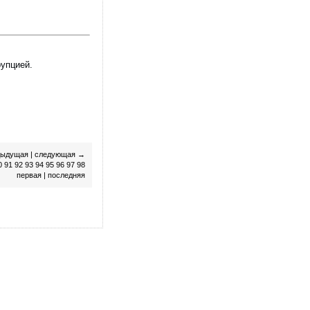
рупцией.
дыдущая
|
следующая
→
0
91
92
93
94
95
96
97
98
первая
|
последняя