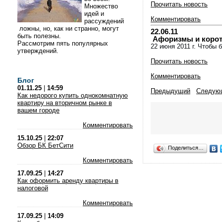
Прочитать новость
Множество
идей и
Комментировать
рассуждений
ложны, но, как ни странно, могут
22.06.11
быть полезны.
Афоризмы и коротки
Рассмотрим пять популярных
22 июня 2011 г. Чтобы 
утверждений.
Прочитать новость
Комментировать
Блог
01.11.25
|
14:59
Предыдущий
Следую
Как недорого купить однокомнатную
квартиру на вторичном рынке в
вашем городе
Комментировать
15.10.25
|
22:07
Обзор БК БетСити
Поделиться…
Комментировать
17.09.25
|
14:27
Как оформить аренду квартиры в
налоговой
Комментировать
17.09.25
|
14:09