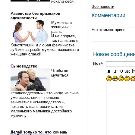
искали себя.
Все новости
|
Равенство без признаков
Комментарии
адекватности
Мужчины и
женщины
Нет комментариев
равны!
И не спорьте,
так написано в
Конституции, и любая феминистка
зубами загрызёт мужика, назвавшего
Новое сообщен
женщину слабой.
Имя*:
Сыноводство
Чтобы не
мучиться
«свиноводством» - это когда из сына
уже вырос свин - полезно
заниматься «сыноводством»,
пока есть шанс воспитать из
маленького мальчика достойного
мужчину.
Делай только то, что хочешь