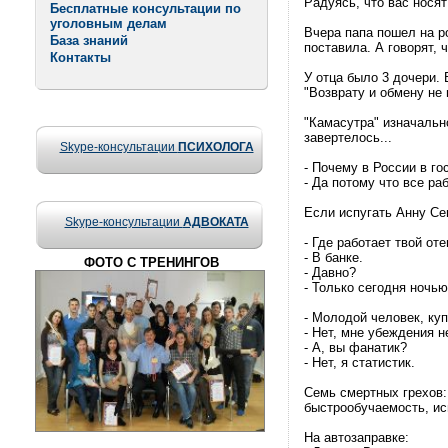
Радуясь, что вас носят
Бесплатные консультации по
уголовным делам
Вчера папа пошел на р
База знаний
поставила. А говорят, ч
Контакты
У отца было 3 дочери.
"Возврату и обмену не
"Камасутра" изначально
завертелось...
Skype-консультации
ПСИХОЛОГА
- Почему в России в г
- Да потому что все ра
Если испугать Анну Сем
Skype-консультации
АДВОКАТА
- Где работает твой оте
- В банке.
ФОТО С ТРЕНИНГОВ
- Давно?
- Только сегодня ночью
- Молодой человек, ку
- Нет, мне убеждения н
- А, вы фанатик?
- Нет, я статистик.
Семь смертных грехов:
быстрообучаемость, ис
На автозаправке: