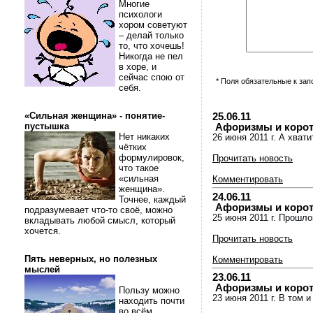
Многие
психологи
хором советуют
– делай только
то, что хочешь!
Никогда не пел
в хоре, и
сейчас спою от
* Поля обязательные к за
себя.
«Сильная женщина» - понятие-
25.06.11
пустышка
Афоризмы и коротки
Нет никаких
26 июня 2011 г. А хват
чётких
формулировок,
Прочитать новость
что такое
«сильная
Комментировать
женщина».
24.06.11
Точнее, каждый
Афоризмы и коротки
подразумевает что-то своё, можно
25 июня 2011 г. Прошло
вкладывать любой смысл, который
хочется.
Прочитать новость
Пять неверных, но полезных
Комментировать
мыслей
23.06.11
Афоризмы и коротки
Пользу можно
23 июня 2011 г. В том и
находить почти
во всём.