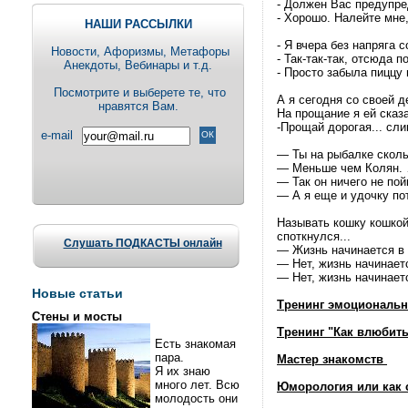
- Должен Вас предупре
- Хорошо. Налейте мне
НАШИ РАССЫЛКИ
- Я вчера без напряга 
Новости, Aфоризмы, Метафоры
- Так-так-так, отсюда 
Анекдоты, Вебинары и т.д.
- Просто забыла пиццу 
Посмотрите и выберете те, что
А я сегодня со своей 
нравятся Вам.
На прощание я ей сказ
-Прощай дорогая... сл
e-mail
— Ты на рыбалке скол
— Меньше чем Колян.
— Так он ничего не пой
— А я еще и удочку по
Называть кошку кошкой 
споткнулся...
Слушать ПОДКАСТЫ онлайн
— Жизнь начинается в
— Нет, жизнь начинает
— Нет, жизнь начинаетс
Новые статьи
Тренинг эмоциональн
Стены и мосты
Тренинг "Как влюбить
Есть знакомая
пара.
Мастер знакомств
Я их знаю
много лет. Всю
Юморология или как 
молодость они