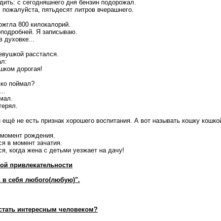
дить: с сегодняшнего дня бензин подорожал.
, пожалуйста, пятьдесят литров вчерашнего.
сожгла 800 килокалорий.
поподробней. Я записываю.
в духовке...
девушкой расстался.
ал:
ишком дорогая!
ько поймал?
 …
мал.
терял.
ещё не есть признак хорошего воспитания. А вот называть кошку кошкой
 момент рождения.
ся в момент зачатия.
я, когда жена с детьми уезжает на дачу!
ой привлекательности
 в себя любого(любую)".
стать интересным человеком?