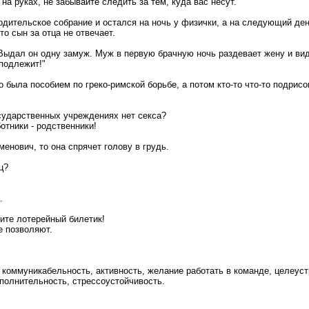
 на руках, не забывайте следить за тем, куда вас несут.
одительское собрание и остался на ночь у физички, а на следующий ден
то сын за отца не отвечает.
 Выдал он одну замуж. Муж в первую брачную ночь раздевает жену и вид
 подлежит!"
 была пособием по греко-римской борьбе, а потом кто-то что-то подрисо
осударственных учреждениях нет секса?
ботники - родственники!
енович, то она спрячет голову в грудь.
ц?
.
пите лотерейный билетик!
е позволяют.
 коммуникабельность, активность, желание работать в команде, целеус
полнительность, стрессоустойчивость.