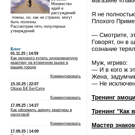
магазине «Лаки
Множество
идей и
рассуждений
Я не полностью
ложны, но, как ни странно, могут
Плохого Приме
быть полезны.
Рассмотрим пять популярных
утверждений.
— Смотрите, эт
Говорят, он в 
сознание терял
Блог
01.11.25
|
14:59
Как недорого купить однокомнатную
Муж, игриво:
квартиру на вторичном рынке в
вашем городе
— И в кого ж 
Жена, задумчи
Комментировать
— Не исключен
15.10.25
|
22:07
Обзор БК БетСити
Тренинг эмоц
Комментировать
17.09.25
|
14:27
Как оформить аренду квартиры в
Тренинг "Как 
налоговой
Комментировать
Мастер знако
17.09.25
|
14:09