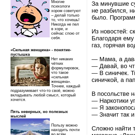
Многие
За минувшие су
психологи
не разбился, н
хором советуют
– делай только
было. Програм
то, что хочешь!
Никогда не пел
в хоре, и
Из новостей: с
сейчас спою от
Благодаря ему 
себя.
газ, горячая в
«Сильная женщина» - понятие-
пустышка
— Мама, а дав
Нет никаких
чётких
— Давай, во чт
формулировок,
— В синичек. Т
что такое
«сильная
синичкой, а па
женщина».
Точнее, каждый
подразумевает что-то своё, можно
В посольстве 
вкладывать любой смысл, который
хочется.
— Наркотики у
— Я законопос
Пять неверных, но полезных
— Значит так и
мыслей
Пользу можно
Сложно найти т
находить почти
во всём.