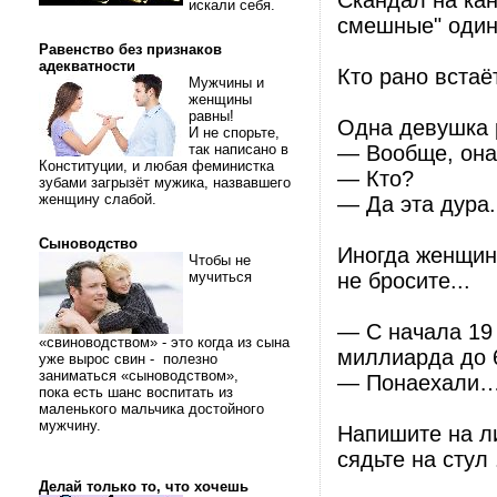
Скандал на ка
искали себя.
смешные" один 
Равенство без признаков
адекватности
Кто рано встаёт
Мужчины и
женщины
равны!
Одна девушка р
И не спорьте,
так написано в
— Вообще, она
Конституции, и любая феминистка
— Кто?
зубами загрызёт мужика, назвавшего
женщину слабой.
— Да эта дура.
Сыноводство
Иногда женщина
Чтобы не
мучиться
не бросите...
— С начала 19 
«свиноводством» - это когда из сына
миллиарда до 
уже вырос свин - полезно
заниматься «сыноводством»,
— Понаехали
пока есть шанс воспитать из
маленького мальчика достойного
мужчину.
Напишите на ли
сядьте на стул .
Делай только то, что хочешь