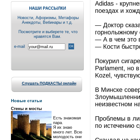
Adidas - круп
НАШИ РАССЫЛКИ
поездах и хожд
Новости, Aфоризмы, Метафоры
Анекдоты, Вебинары и т.д.
— Доктор сказа
горнолыжному 
Посмотрите и выберете те, что
нравятся Вам.
— А в чем это
— Кости быстр
e-mail
Покурил сигаре
Parlament, но 
Kozel, чувств
Слушать ПОДКАСТЫ онлайн
В Минске сове
Злоумышленник
Новые статьи
неизвестном н
Стены и мосты
Проблемы в ли
Есть знакомая
пара.
по истечению с
Я их знаю
много лет. Всю
молодость они