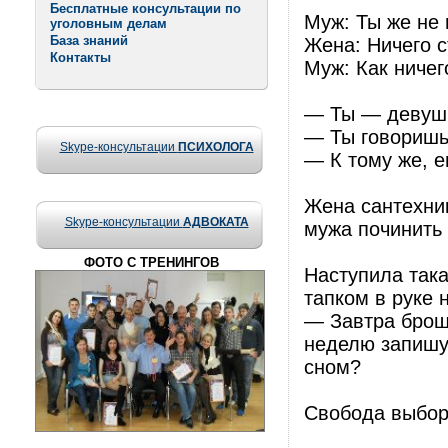
Бесплатные консультации по
Муж: Ты же не 
уголовным делам
База знаний
Жена: Ничего с
Контакты
Муж: Как ничег
— Ты — девушка
— Ты говоришь 
Skype-консультации
ПСИХОЛОГА
— К тому же, 
Жена сантехник
Skype-консультации
АДВОКАТА
мужа починить 
ФОТО С ТРЕНИНГОВ
Наступила така
тапком в руке
— Завтра брошу
неделю запишу
сном?
Свобода выбора