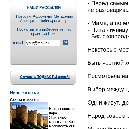
- Перед самым 
НАШИ РАССЫЛКИ
не разговарива
Новости, Aфоризмы, Метафоры
Анекдоты, Вебинары и т.д.
- Мама, а поче
- Папа яичницу
Посмотрите и выберете те, что
нравятся Вам.
- Без сковород
e-mail
Некоторые мост
Быть честной х
Посмотрела на 
Слушать ПОДКАСТЫ онлайн
Выбор между це
Новые статьи
Стены и мосты
Одни живут, д
Есть знакомая
пара.
Народ совсем о
Я их знаю
много лет. Всю
молодость они