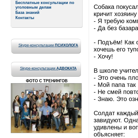
Бесплатные консультации по
Собака покусал
уголовным делам
База знаний
кричит хозяину
Контакты
- Я требую ком
- Да без базара
- Подъём! Как 
Skype-консультации
ПСИХОЛОГА
хочешь его туп
- Хочу!
Skype-консультации
АДВОКАТА
В школе учите
- Это очень пл
ФОТО С ТРЕНИНГОВ
- Мой папа так 
- Не смей повт
- Знаю. Это оз
Солдат каждый
завидуют. Одна
удивлены и во
объясняет: