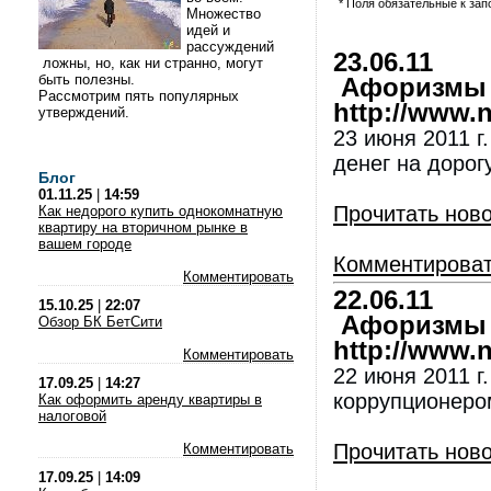
* Поля обязательные к за
Множество
идей и
рассуждений
23.06.11
ложны, но, как ни странно, могут
быть полезны.
Афоризмы и
Рассмотрим пять популярных
http://www.nl
утверждений.
23 июня 2011 г.
денег на дорогу
Блог
01.11.25
|
14:59
Прочитать нов
Как недорого купить однокомнатную
квартиру на вторичном рынке в
вашем городе
Комментирова
Комментировать
22.06.11
15.10.25
|
22:07
Афоризмы и
Обзор БК БетСити
http://www.nl
Комментировать
22 июня 2011 г
17.09.25
|
14:27
коррупционером
Как оформить аренду квартиры в
налоговой
Прочитать нов
Комментировать
17.09.25
|
14:09