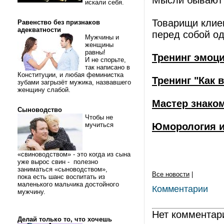
Мысли бывают 
искали себя.
Товарищи клие
Равенство без признаков
адекватности
перед собой од
Мужчины и
женщины
равны!
Тренинг эмоц
И не спорьте,
так написано в
Конституции, и любая феминистка
Тренинг "Как 
зубами загрызёт мужика, назвавшего
женщину слабой.
Мастер знако
Сыноводство
Чтобы не
мучиться
Юморология и
«свиноводством» - это когда из сына
уже вырос свин - полезно
заниматься «сыноводством»,
Все новости
|
пока есть шанс воспитать из
маленького мальчика достойного
Комментарии
мужчину.
Нет комментар
Делай только то, что хочешь