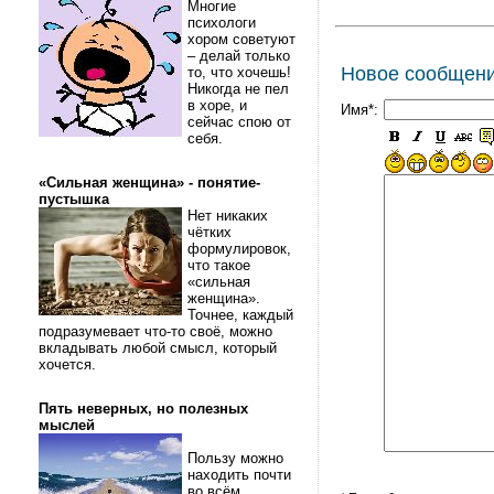
Многие
психологи
хором советуют
– делай только
Новое сообщен
то, что хочешь!
Никогда не пел
в хоре, и
Имя*:
сейчас спою от
себя.
«Сильная женщина» - понятие-
пустышка
Нет никаких
чётких
формулировок,
что такое
«сильная
женщина».
Точнее, каждый
подразумевает что-то своё, можно
вкладывать любой смысл, который
хочется.
Пять неверных, но полезных
мыслей
Пользу можно
находить почти
во всём.