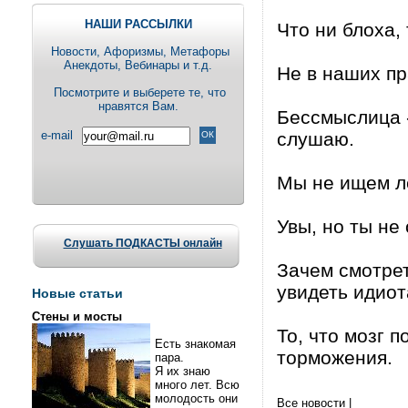
НАШИ РАССЫЛКИ
Что ни блоха,
Новости, Aфоризмы, Метафоры
Анекдоты, Вебинары и т.д.
Не в наших пр
Посмотрите и выберете те, что
нравятся Вам.
Бессмыслица - 
e-mail
слушаю.
Мы не ищем ле
Увы, но ты не 
Слушать ПОДКАСТЫ онлайн
Зачем смотрет
увидеть идиот
Новые статьи
Стены и мосты
То, что мозг 
Есть знакомая
торможения.
пара.
Я их знаю
много лет. Всю
молодость они
Все новости
|