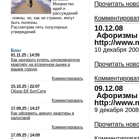
Прочитать нов
Множество
идей и
рассуждений
Комментирова
ложны, но, как ни странно, могут
быть полезны.
10.12.08
Рассмотрим пять популярных
утверждений.
Афоризмы и
http://www.nl
10 декабря 200
Блог
01.11.25
|
14:59
Как недорого купить однокомнатную
Прочитать нов
квартиру на вторичном рынке в
вашем городе
Комментирова
Комментировать
15.10.25
|
22:07
09.12.08
Обзор БК БетСити
Афоризмы и
Комментировать
http://www.nl
17.09.25
|
14:27
9 декабря 2008
Как оформить аренду квартиры в
налоговой
Прочитать нов
Комментировать
17.09.25
|
14:09
Комментирова