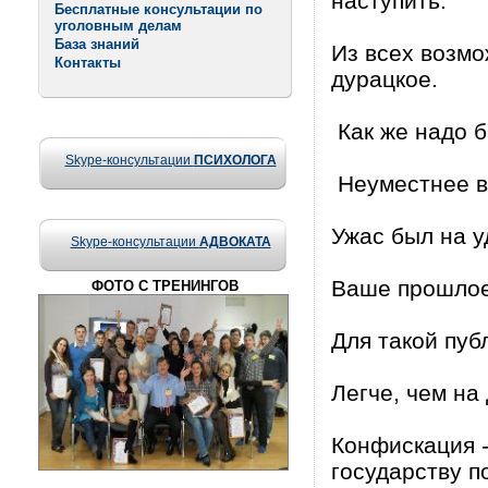
наступить.
Бесплатные консультации по
уголовным делам
База знаний
Из всех возм
Контакты
дурацкое.
Как же надо б
Skype-консультации
ПСИХОЛОГА
Неуместнее в
Ужас был на у
Skype-консультации
АДВОКАТА
Ваше прошлое
ФОТО С ТРЕНИНГОВ
Для такой пуб
Легче, чем на
Конфискация -
государству п