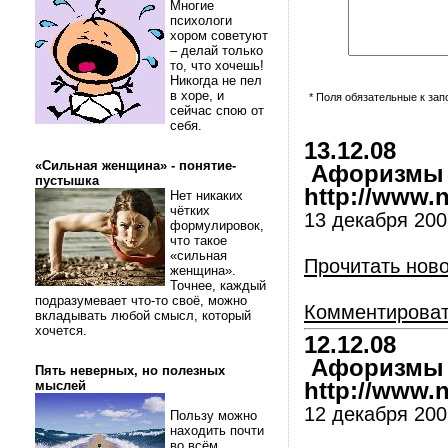
Многие
психологи
хором советуют
– делай только
то, что хочешь!
Никогда не пел
в хоре, и
* Поля обязательные к за
сейчас спою от
себя.
13.12.08
«Сильная женщина» - понятие-
Афоризмы и
пустышка
http://www.nl
Нет никаких
чётких
13 декабря 200
формулировок,
что такое
«сильная
Прочитать нов
женщина».
Точнее, каждый
подразумевает что-то своё, можно
Комментирова
вкладывать любой смысл, который
хочется.
12.12.08
Афоризмы и
Пять неверных, но полезных
мыслей
http://www.nl
12 декабря 200
Пользу можно
находить почти
во всём.