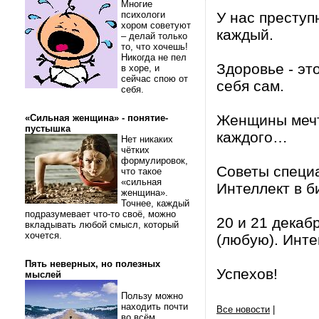
Многие
психологи
У нас преступ
хором советуют
каждый.
– делай только
то, что хочешь!
Никогда не пел
Здоровье - эт
в хоре, и
сейчас спою от
себя сам.
себя.
Женщины мечта
«Сильная женщина» - понятие-
пустышка
каждого…
Нет никаких
чётких
формулировок,
Советы специ
что такое
«сильная
Интеллект в б
женщина».
Точнее, каждый
подразумевает что-то своё, можно
20 и 21 декаб
вкладывать любой смысл, который
хочется.
(любую). Инт
Пять неверных, но полезных
Успехов!
мыслей
Пользу можно
находить почти
Все новости
|
во всём.