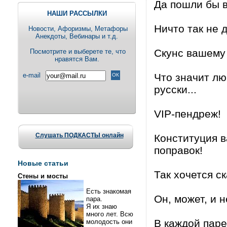
Да пошли бы в
НАШИ РАССЫЛКИ
Ничто так не 
Новости, Aфоризмы, Метафоры
Анекдоты, Вебинары и т.д.
Скунс вашему
Посмотрите и выберете те, что
нравятся Вам.
e-mail
Что значит лю
русски...
VIP-пендреж!
Слушать ПОДКАСТЫ онлайн
Конституция в
поправок!
Новые статьи
Так хочется ск
Стены и мосты
Есть знакомая
Он, может, и н
пара.
Я их знаю
много лет. Всю
В каждой паре
молодость они