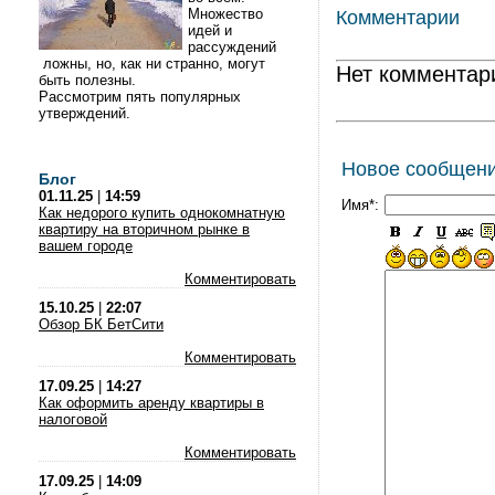
Множество
Комментарии
идей и
рассуждений
ложны, но, как ни странно, могут
Нет комментар
быть полезны.
Рассмотрим пять популярных
утверждений.
Новое сообщен
Блог
01.11.25
|
14:59
Имя*:
Как недорого купить однокомнатную
квартиру на вторичном рынке в
вашем городе
Комментировать
15.10.25
|
22:07
Обзор БК БетСити
Комментировать
17.09.25
|
14:27
Как оформить аренду квартиры в
налоговой
Комментировать
17.09.25
|
14:09