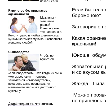
искали себя.
Если бы тела 
Равенство без признаков
адекватности
беременеют!
Мужчины и
женщины
равны!
Заговорив о по
И не спорьте,
так написано в
Конституции, и любая феминистка
Какая оранжев
зубами загрызёт мужика, назвавшего
женщину слабой.
красными!
Сыноводство
Юноше, обдумы
Чтобы не
мучиться
Жевательная р
и со вкусом в
«свиноводством» - это когда из сына
уже вырос свин - полезно
заниматься «сыноводством»,
Жажда - была.
пока есть шанс воспитать из
маленького мальчика достойного
мужчину.
Можно прояви
не пришлось з
Делай только то, что хочешь