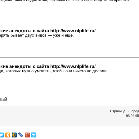
е анекдоты с сайта http://www.nlplife.ru/
терять бывает двух видов — уже и ещё.
е анекдоты с сайта http://www.nlplife.ru/
ди, которых нужно умолять, чтобы они ничего не делали.
щий
Страница:
←
пре
93
94
95