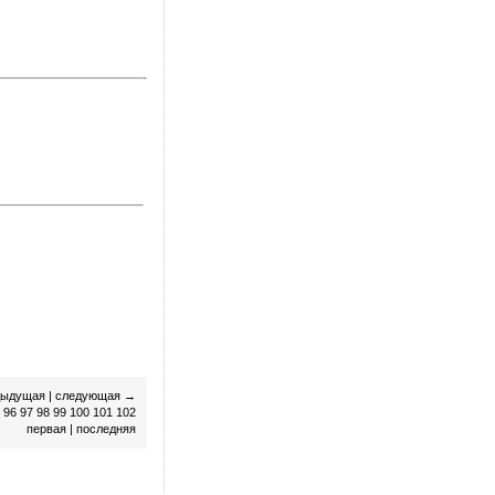
дыдущая
|
следующая
→
96
97
98
99
100
101
102
первая
|
последняя