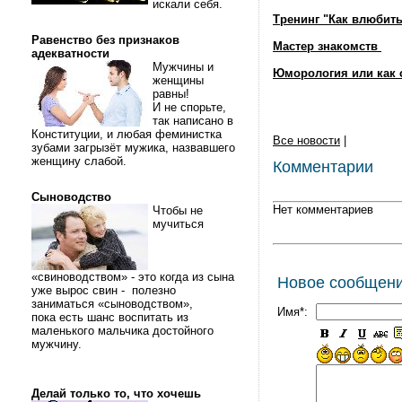
искали себя.
Тренинг "Как влюбить
Равенство без признаков
Мастер знакомств
адекватности
Мужчины и
Юморология или как 
женщины
равны!
И не спорьте,
так написано в
Конституции, и любая феминистка
Все новости
|
зубами загрызёт мужика, назвавшего
женщину слабой.
Комментарии
Сыноводство
Нет комментариев
Чтобы не
мучиться
«свиноводством» - это когда из сына
Новое сообщен
уже вырос свин - полезно
заниматься «сыноводством»,
Имя*:
пока есть шанс воспитать из
маленького мальчика достойного
мужчину.
Делай только то, что хочешь