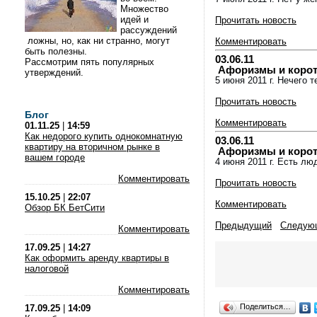
Множество
идей и
Прочитать новость
рассуждений
ложны, но, как ни странно, могут
Комментировать
быть полезны.
03.06.11
Рассмотрим пять популярных
Афоризмы и коротки
утверждений.
5 июня 2011 г. Нечего 
Прочитать новость
Блог
Комментировать
01.11.25
|
14:59
Как недорого купить однокомнатную
03.06.11
квартиру на вторичном рынке в
Афоризмы и коротки
вашем городе
4 июня 2011 г. Есть лю
Комментировать
Прочитать новость
15.10.25
|
22:07
Комментировать
Обзор БК БетСити
Предыдущий
Следую
Комментировать
17.09.25
|
14:27
Как оформить аренду квартиры в
налоговой
Комментировать
Поделиться…
17.09.25
|
14:09