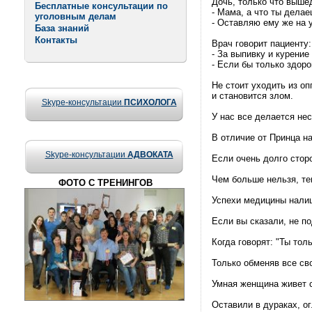
Дочь, только что выше
Бесплатные консультации по
- Мама, а что ты дела
уголовным делам
- Оставляю ему же на 
База знаний
Контакты
Врач говорит пациенту:
- За выпивку и курени
- Если бы только здоро
Не стоит уходить из оп
и становится злом.
Skype-консультации
ПСИХОЛОГА
У нас все делается нес
В отличие от Принца на
Skype-консультации
АДВОКАТА
Если очень долго сторо
Чем больше нельзя, те
ФОТО С ТРЕНИНГОВ
Успехи медицины налиц
Если вы сказали, не по
Когда говорят: "Ты тол
Только обменяв все сво
Умная женщина живет с
Оставили в дураках, о