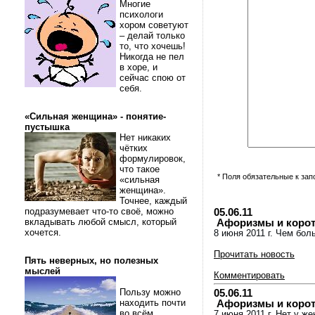
Многие
психологи
хором советуют
– делай только
то, что хочешь!
Никогда не пел
в хоре, и
сейчас спою от
себя.
«Сильная женщина» - понятие-
пустышка
Нет никаких
чётких
формулировок,
что такое
* Поля обязательные к за
«сильная
женщина».
Точнее, каждый
подразумевает что-то своё, можно
05.06.11
вкладывать любой смысл, который
Афоризмы и коротки
хочется.
8 июня 2011 г. Чем бо
Прочитать новость
Пять неверных, но полезных
мыслей
Комментировать
Пользу можно
05.06.11
находить почти
Афоризмы и коротки
во всём.
7 июня 2011 г. Нет у ж