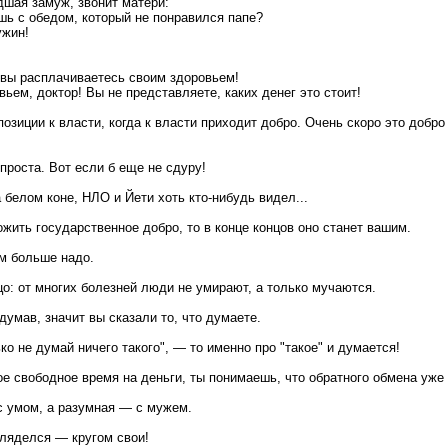
дшая замуж, звонит матери:
ешь с обедом, который не понравился папе?
ужин!
е вы расплачиваетесь своим здоровьем!
вьем, доктор! Вы не представляете, каких денег это стоит!
позиции к власти, когда к власти приходит добро. Очень скоро это добр
проста. Вот если б еще не сдуру!
 белом коне, НЛО и Йети хоть кто-нибудь видел...
жить государственное добро, то в конце концов оно станет вашим.
м больше надо.
о: от многих болезней люди не умирают, а только мучаются.
думав, значит вы сказали то, что думаете.
ько не думай ничего такого", — то именно про "такое" и думается!
е свободное время на деньги, ты понимаешь, что обратного обмена уже 
 умом, а разумная — с мужем.
гляделся — кругом свои!