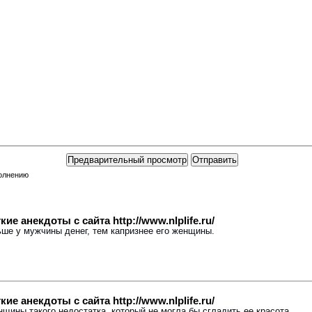
полнению
е анекдоты с сайта http://www.nlplife.ru/
льше у мужчины денег, тем капризнее его женщины.
е анекдоты с сайта http://www.nlplife.ru/
енщины такого недостатка, который не могла бы сгладить ее красота.