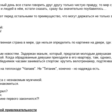
ный день все стали говорить друг другу только чистую правду, то мир с
 и людей в нём, кстати сказать, сразу бы значительно поубавилось…
т перед остальными то преимущество, что могут держаться не только з
й:
!
венная страна в мире, где нельзя определить по картинке на двери, где 
ым новостям. Задержан маньяк, который, предлагая молодым девушкам 
ой. Когда обрадованные девушки приходили в его квартиру, там, однако
бедняжек часами заниматься спортом: крутить велотренажер, подтягива
на теплоходе "Чапаев". Не "Титаник", конечно - но надежда есть.
кса с незнакомым мужчиной.
знакомиться.
трел?
и.
вине первого закончился?!
ой привлекательности