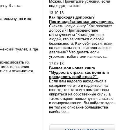
Можно. Прочитайте условия, если
разу бы стал
подходят, пишите.
13.10.13
Как проходят допросы?
а мамину, но и за
Противодействие манипуляциям.
Скачать новую книгу "Как проходят
допросы? Противодействие
манипуляциям."Книга для всех
людей, кто заботиться о своей
безопасности. Как себя вести, если
на вас оказывают психологическое
женский туалет, а где
давление? Что делать если
угрожают избить или начинают...
изнасиловать их,
17.07.13
, вместо насилия
Вышла моя новая книга
ться и отжиматься.
"Мудрость страха: как понять и
преодолеть свой страх?"
Если вам надоело находиться в
ожидании чего-то и надеяться на
кого-то, то эта книга поможет вам
опираться на собственные силы, а
также откроет новые пути к счастью
и самореализации. Вы найдете здесь
не только описание большинства
наиболее...