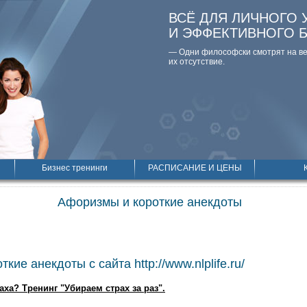
ВСЁ ДЛЯ ЛИЧНОГО 
И ЭФФЕКТИВНОГО 
— Одни философски смотpят на вещ
их отсутствие.
Бизнес тренинги
РАСПИСАНИЕ И ЦЕНЫ
Афоризмы и короткие анекдоты
кие анекдоты с сайта http://www.nlplife.ru/
аха? Тренинг "Убираем страх за раз".