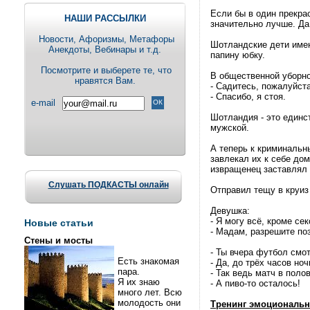
Если бы в один прекрас
НАШИ РАССЫЛКИ
значительно лучше. Да
Новости, Aфоризмы, Метафоры
Шотландские дети имею
Анекдоты, Вебинары и т.д.
папину юбку.
Посмотрите и выберете те, что
В общественной уборно
нравятся Вам.
- Садитесь, пожалуйста
- Спасибо, я стоя.
e-mail
Шотландия - это единст
мужской.
А теперь к криминальн
завлекал их к себе дом
извращенец заставлял 
Слушать ПОДКАСТЫ онлайн
Отправил тещу в круиз 
Девушка:
- Я могу всё, кроме се
Новые статьи
- Мадам, разрешите по
Стены и мосты
- Ты вчера футбол смо
Есть знакомая
- Да, до трёх часов ноч
пара.
- Так ведь матч в поло
Я их знаю
- А пиво-то осталось!
много лет. Всю
молодость они
Тренинг эмоциональн