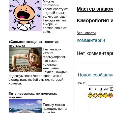
Многие
психологи
Мастер знако
хором советуют
– делай только
то, что хочешь!
Юморология и
Никогда не пел
в хоре, и
сейчас спою от
себя.
Все новости
|
Комментарии
«Сильная женщина» - понятие-
пустышка
Нет никаких
Нет комментар
чётких
формулировок,
что такое
«сильная
женщина».
Точнее, каждый
Новое сообщен
подразумевает что-то своё, можно
вкладывать любой смысл, который
Имя*:
хочется.
Пять неверных, но полезных
мыслей
Пользу можно
находить почти
во всём.