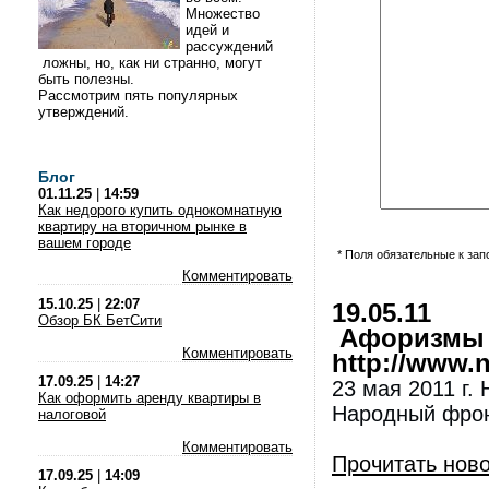
Множество
идей и
рассуждений
ложны, но, как ни странно, могут
быть полезны.
Рассмотрим пять популярных
утверждений.
Блог
01.11.25
|
14:59
Как недорого купить однокомнатную
квартиру на вторичном рынке в
вашем городе
* Поля обязательные к за
Комментировать
15.10.25
|
22:07
19.05.11
Обзор БК БетСити
Афоризмы и
Комментировать
http://www.nl
17.09.25
|
14:27
23 мая 2011 г.
Как оформить аренду квартиры в
Народный фрон
налоговой
Комментировать
Прочитать нов
17.09.25
|
14:09