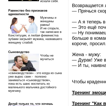
искали себя.
Возвращается 
— Прячься скор
Равенство без признаков
адекватности
Мужчины и
— А я теперь в
женщины
равны!
— Это ещё поч
И не спорьте,
так написано в
— Ну понимаешь
Конституции, и любая феминистка
больше в коман
зубами загрызёт мужика, назвавшего
женщину слабой.
короче, просил.
Сыноводство
Жена - мужу:
Чтобы не
мучиться
— Дурак! Уже в
— И ты, наивна
«свиноводством» - это когда из сына
уже вырос свин - полезно
заниматься «сыноводством»,
Чтобы краденно
пока есть шанс воспитать из
маленького мальчика достойного
мужчину.
Тренинг эмоц
Тренинг "Как 
Делай только то, что хочешь