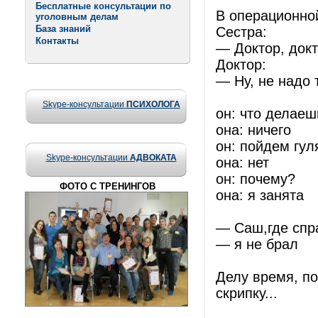
Бесплатные консультации по
В операционно
уголовным делам
База знаний
Сестра:
Контакты
— Доктор, докт
Доктор:
— Ну, не надо 
Skype-консультации
ПСИХОЛОГА
он: что делаеш
она: ничего
он: пойдем гул
Skype-консультации
АДВОКАТА
она: нет
он: почему?
ФОТО С ТРЕНИНГОВ
она: я занята
— Саш,где спр
— я не брал
Делу время, по
скрипку...