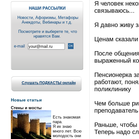
Я человек неко
НАШИ РАССЫЛКИ
связываюсь...
Новости, Aфоризмы, Метафоры
Анекдоты, Вебинары и т.д.
Я давно живу з
Посмотрите и выберете те, что
нравятся Вам.
Ценам сказали 
e-mail
После общения
выраженный ко
Пенсионерка за
работают, поня
Слушать ПОДКАСТЫ онлайн
поликлинику
Новые статьи
Чем больше рис
Стены и мосты
преподаватель
Есть знакомая
пара.
Раньше, чтобы 
Я их знаю
Теперь надо сл
много лет. Всю
молодость они