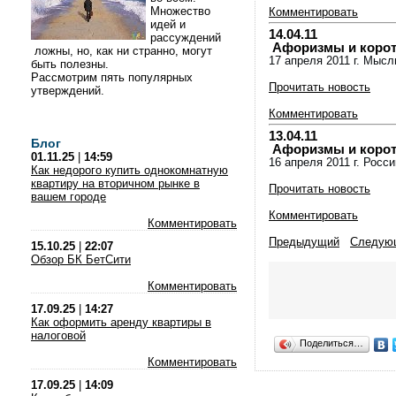
Множество
Комментировать
идей и
14.04.11
рассуждений
Афоризмы и коротки
ложны, но, как ни странно, могут
17 апреля 2011 г. Мысл
быть полезны.
Рассмотрим пять популярных
Прочитать новость
утверждений.
Комментировать
13.04.11
Блог
Афоризмы и коротки
01.11.25
|
14:59
16 апреля 2011 г. Росс
Как недорого купить однокомнатную
квартиру на вторичном рынке в
Прочитать новость
вашем городе
Комментировать
Комментировать
Предыдущий
Следую
15.10.25
|
22:07
Обзор БК БетСити
Комментировать
17.09.25
|
14:27
Как оформить аренду квартиры в
налоговой
Поделиться…
Комментировать
17.09.25
|
14:09