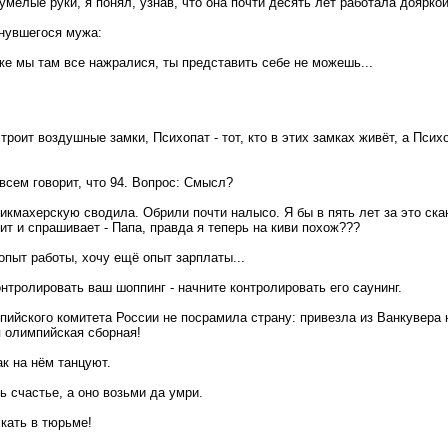
 умелые руки, я понял, узнав, что она почти десять лет работала дояркой
нувшегося мужа:
же мы там все нажралися, ты представить себе не можешь...
строит воздушные замки, Психопат - тот, кто в этих замках живёт, а Психо
а всем говорит, что 94. Вопрос: Смысл?
рикмахерскую сводила. Обрили почти налысо. Я бы в пять лет за это ска
ит и спрашивает - Папа, правда я теперь на киви похож???
опыт работы, хочу ещё опыт зарплаты...
нтролировать ваш шоппинг - начните контролировать его саунинг.
ийского комитета России не посрамила страну: привезла из Ванкувера
я олимпийская сборная!
ак на нём танцуют.
ь счастье, а оно возьми да умри.
кать в тюрьме!