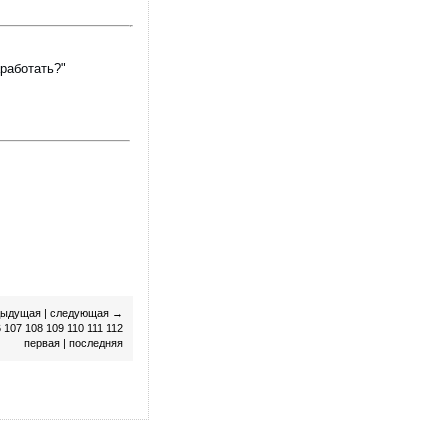
аработать?"
дыдущая
|
следующая
→
6
107
108
109
110
111
112
первая
|
последняя