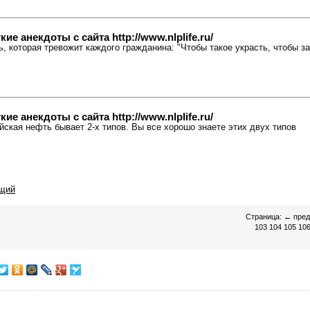
е анекдоты с сайта http://www.nlplife.ru/
ь, которая тревожит каждого гражданина: "Чтобы такое украсть, чтобы з
е анекдоты с сайта http://www.nlplife.ru/
ийская нефть бывает 2-х типов. Вы все хорошо знаете этих двух типов
щий
Страница:
←
пре
103
104
105
10