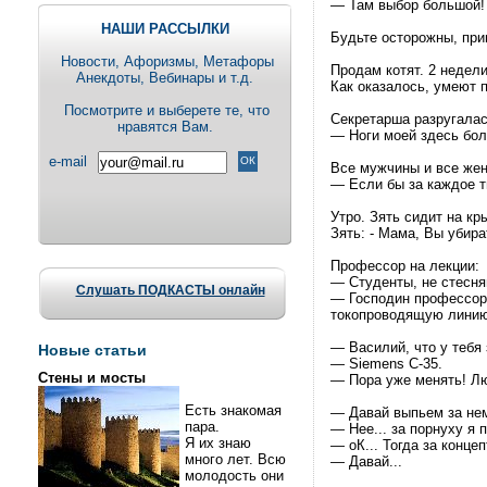
— Там выбор большой!
НАШИ РАССЫЛКИ
Будьте осторожны, прив
Новости, Aфоризмы, Метафоры
Продам котят. 2 недели
Анекдоты, Вебинары и т.д.
Как оказалось, умеют 
Посмотрите и выберете те, что
Секретарша разругалас
нравятся Вам.
— Ноги моей здесь бол
e-mail
Все мужчины и все жен
— Если бы за каждое т
Утро. Зять сидит на кр
Зять: - Мама, Вы убира
Профессор на лекции:
— Студенты, не стесня
Слушать ПОДКАСТЫ онлайн
— Господин профессор,
токопроводящую линию,
— Василий, что у тебя
Новые статьи
— Siеmеns С-35.
Стены и мосты
— Пора уже менять! Лю
Есть знакомая
— Давай выпьем за не
пара.
— Нее... за порнуху я п
Я их знаю
— оК... Тогда за конце
много лет. Всю
— Давай...
молодость они