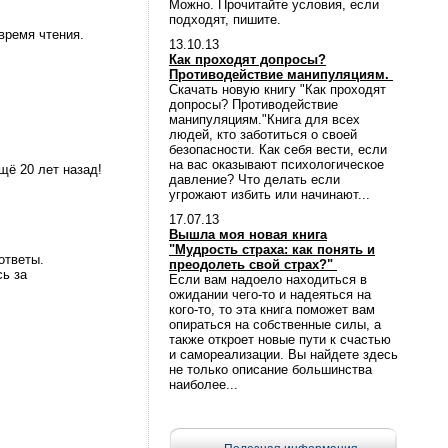
Можно. Прочитайте условия, если
подходят, пишите.
время чтения.
13.10.13
Как проходят допросы?
Противодействие манипуляциям.
Скачать новую книгу "Как проходят
допросы? Противодействие
манипуляциям."Книга для всех
людей, кто заботиться о своей
безопасности. Как себя вести, если
на вас оказывают психологическое
щё 20 лет назад!
давление? Что делать если
угрожают избить или начинают...
17.07.13
Вышла моя новая книга
"Мудрость страха: как понять и
ответы.
преодолеть свой страх?"
сь за
Если вам надоело находиться в
ожидании чего-то и надеяться на
кого-то, то эта книга поможет вам
опираться на собственные силы, а
также откроет новые пути к счастью
и самореализации. Вы найдете здесь
не только описание большинства
наиболее...