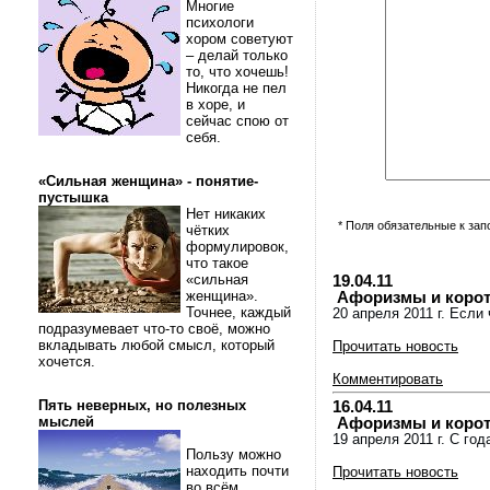
Многие
психологи
хором советуют
– делай только
то, что хочешь!
Никогда не пел
в хоре, и
сейчас спою от
себя.
«Сильная женщина» - понятие-
пустышка
Нет никаких
* Поля обязательные к за
чётких
формулировок,
что такое
«сильная
19.04.11
женщина».
Афоризмы и коротки
Точнее, каждый
20 апреля 2011 г. Если
подразумевает что-то своё, можно
вкладывать любой смысл, который
Прочитать новость
хочется.
Комментировать
Пять неверных, но полезных
16.04.11
мыслей
Афоризмы и коротки
19 апреля 2011 г. С го
Пользу можно
находить почти
Прочитать новость
во всём.