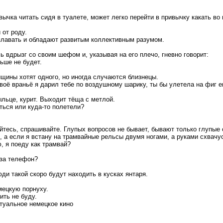
ычка читать сидя в туалете, может легко перейти в привычку какать во 
 от роду.
плавать и обладают развитым коллективным разумом.
ь вдрызг со своим шефом и, указывая на его плечо, гневно говорит:
ьше не будет.
щины хотят одного, но иногда случаются близнецы.
воё враньё я дарил тебе по воздушному шарику, ты бы улетела на фиг е
ыльце, курит. Выходит тёща с метлой.
ться или куда-то полетели?
йтесь, спрашивайте. Глупых вопросов не бывает, бывают только глупые 
 а если я встану на трамвайные рельсы двумя ногами, а руками схвачу
 я поеду как трамвай?
 за телефон?
ди такой скоро будут находить в кусках янтаря.
мецкую порнуху.
ить не буду.
птуальное немецкое кино