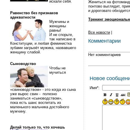
искали себя.
Жениться на фотоманде
понтово выглядит, прия
и дороговато обходится
Равенство без признаков
адекватности
Тренинг эмоциональн
Мужчины и
женщины
равны!
Все новости
|
И не спорьте,
так написано в
Комментарии
Конституции, и любая феминистка
зубами загрызёт мужика, назвавшего
женщину слабой.
Нет комментариев
Сыноводство
Чтобы не
мучиться
Новое сообщен
Имя*:
«свиноводством» - это когда из сына
уже вырос свин - полезно
заниматься «сыноводством»,
пока есть шанс воспитать из
маленького мальчика достойного
мужчину.
Делай только то, что хочешь