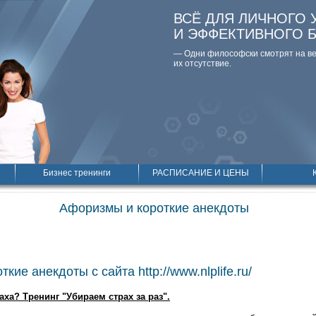
ВСЁ ДЛЯ ЛИЧНОГО 
И ЭФФЕКТИВНОГО 
— Одни философски смотpят на вещ
их отсутствие.
Бизнес тренинги
РАСПИСАНИЕ И ЦЕНЫ
Афоризмы и короткие анекдоты
кие анекдоты с сайта http://www.nlplife.ru/
аха? Тренинг "Убираем страх за раз".