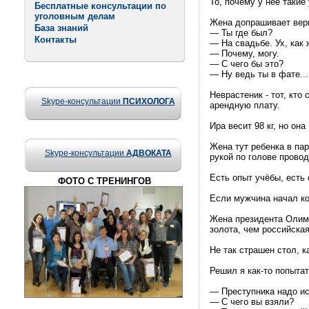
То, почему у неё такие
Бесплатные консультации по
уголовным делам
Жена допрашивает вер
База знаний
— Ты где был?
Контакты
— На свадьбе. Ух, как 
— Почему, могу.
— С чего бы это?
— Ну ведь ты в фате...
Hеврастеник - тот, кто 
Skype-консультации
ПСИХОЛОГА
арендную плату.
Ира весит 98 кг, но он
Жена тут ребенка в па
Skype-консультации
АДВОКАТА
рукой по голове провод
Есть опыт учёбы, есть 
ФОТО С ТРЕНИНГОВ
Если мужчина начал ко
Жена президента Олимп
золота, чем российска
Не так страшен стол, к
Решил я как-то попытат
— Преступника надо ис
— С чего вы взяли?