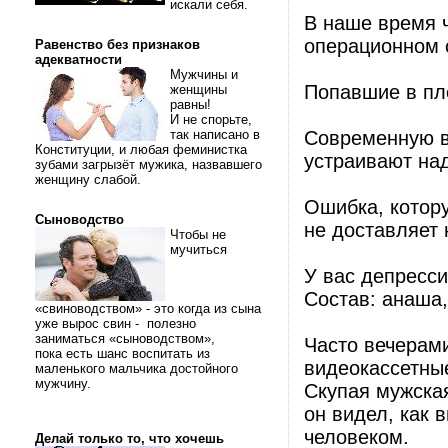
искали себя.
В наше время ч
операционном 
Равенство без признаков
адекватности
Мужчины и
Попавшие в пл
женщины
равны!
И не спорьте,
так написано в
Современную в
Конституции, и любая феминистка
устраивают над
зубами загрызёт мужика, назвавшего
женщину слабой.
Ошибка, котор
Сыноводство
не доставляет 
Чтобы не
мучиться
У вас депресси
Состав: анаша,
«свиноводством» - это когда из сына
уже вырос свин - полезно
заниматься «сыноводством»,
Часто вечерами
пока есть шанс воспитать из
видеокассетны
маленького мальчика достойного
мужчину.
Скупая мужская
он видел, как
человеком.
Делай только то, что хочешь