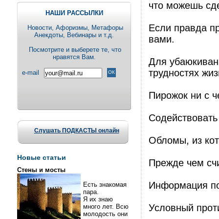
что можешь сде
НАШИ РАССЫЛКИ
Если правда пр
Новости, Aфоризмы, Метафоры
Анекдоты, Вебинары и т.д.
вами.
Посмотрите и выберете те, что
нравятся Вам.
Для убаюкиван
трудностях жиз
e-mail
Пирожок ни с ч
Содействовать 
Слушать ПОДКАСТЫ онлайн
Обломы, из ко
Новые статьи
Прежде чем сч
Стены и мосты
Информация по
Есть знакомая
пара.
Я их знаю
Условный прот
много лет. Всю
молодость они