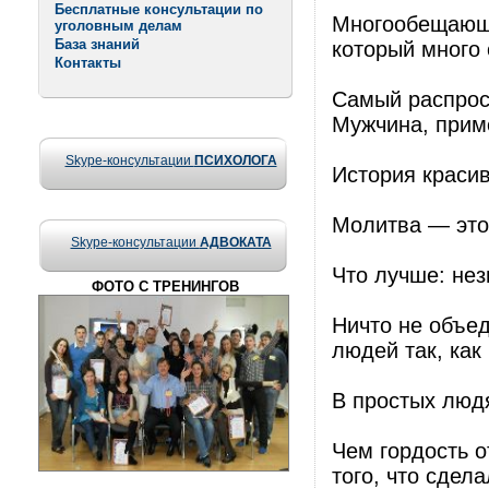
Бесплатные консультации по
Многообещающи
уголовным делам
База знаний
который много 
Контакты
Самый распрос
Мужчина, прим
Skype-консультации
ПСИХОЛОГА
История краси
Молитва — это 
Skype-консультации
АДВОКАТА
Что лучше: не
ФОТО С ТРЕНИНГОВ
Ничто не объед
людей так, как
В простых людя
Чем гордость о
того, что сдел