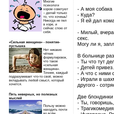
Многие
психологи
- А моя собака
хором советуют
– делай только
- Куда?
то, что хочешь!
- Я ей дал ком
Никогда не пел
в хоре, и
сейчас спою от
- Милый, вчера
себя.
секс.
«Сильная женщина» - понятие-
Могу ли я, зап
пустышка
Нет никаких
чётких
В больнице ра
формулировок,
- Ты что тут д
что такое
«сильная
- Детей привез.
женщина».
- А что с ними
Точнее, каждый
подразумевает что-то своё, можно
- Играли в шах
вкладывать любой смысл, который
хочется.
другого - сотря
Пять неверных, но полезных
Две блондинки 
мыслей
- Ты, говоришь
Пользу можно
- Трагикомедия
находить почти
во всём.