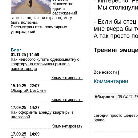
- Интересно. Р
Множество
- Мы столкнул
идей и
рассуждений
ложны, но, как ни странно, могут
- Если бы отец
быть полезны.
Рассмотрим пять популярных
мне вчера бы т
утверждений.
А так просто п
Тренинг эмоц
Блог
01.11.25
|
14:59
Как недорого купить однокомнатную
квартиру на вторичном рынке в
вашем городе
Все новости
|
Комментировать
Комментарии
15.10.25
|
22:07
Обзор БК БетСити
Абырвалг
|
08.04.11 1
Комментировать
17.09.25
|
14:27
Как оформить аренду квартиры в
сегодня просто шедевр
налоговой
браво!
Комментировать
17.09.25
|
14:09