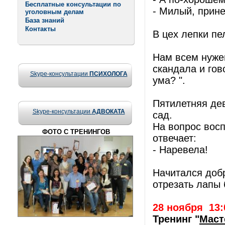
Бесплатные консультации по
- Милый, прине
уголовным делам
База знаний
Контакты
В цех лепки пе
Нам всем нужен
скандала и гов
Skype-консультации
ПСИХОЛОГА
ума? ".
Пятилетняя дев
Skype-консультации
АДВОКАТА
сад.
На вопрос восп
ФОТО С ТРЕНИНГОВ
отвечает:
- Наревела!
Начитался добр
отрезать лапы
28 ноября
13:
Тренинг "
Маст