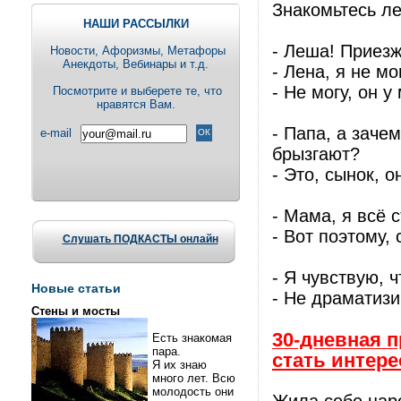
Знакомьтесь л
НАШИ РАССЫЛКИ
- Леша! Приезж
Новости, Aфоризмы, Метафоры
Анекдоты, Вебинары и т.д.
- Лена, я не мо
- Не могу, он у
Посмотрите и выберете те, что
нравятся Вам.
- Папа, а заче
e-mail
брызгают?
- Это, сынок, о
- Мама, я всё 
- Вот поэтому,
Слушать ПОДКАСТЫ онлайн
- Я чувствую, 
Новые статьи
- Не драматизи
Стены и мосты
30-дневная 
Есть знакомая
пара.
стать интере
Я их знаю
много лет. Всю
молодость они