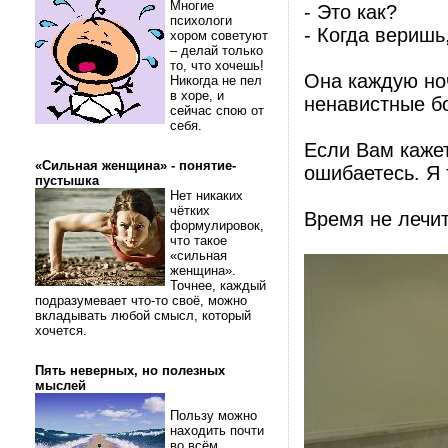
Многие
- Это как?
психологи
- Когда веришь
хором советуют
– делай только
то, что хочешь!
Она каждую ноч
Никогда не пел
в хоре, и
ненавистные бо
сейчас спою от
себя.
Если Вам кажет
«Сильная женщина» - понятие-
ошибаетесь. Я 
пустышка
Нет никаких
чётких
Время не лечит
формулировок,
что такое
«сильная
женщина».
Точнее, каждый
подразумевает что-то своё, можно
вкладывать любой смысл, который
хочется.
Пять неверных, но полезных
мыслей
Пользу можно
находить почти
во всём.