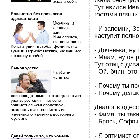
Жила себе царе
искали себя.
Тут явился Ива
гостями пляши 
Равенство без признаков
адекватности
Мужчины и
- И запомни, З
женщины
равны!
наступит полн
И не спорьте,
так написано в
Конституции, и любая феминистка
- Доченька, ну
зубами загрызёт мужика, назвавшего
женщину слабой.
- Маам, ну он 
Тут отец с див
Сыноводство
- Ой, блин, это
Чтобы не
мучиться
- Почему ты по
- Почему дела
«свиноводством» - это когда из сына
уже вырос свин - полезно
заниматься «сыноводством»,
Диалог в одесс
пока есть шанс воспитать из
- Фима, ты так
маленького мальчика достойного
мужчину.
- Брось, Софочк
- Я оптимист о
Делай только то, что хочешь