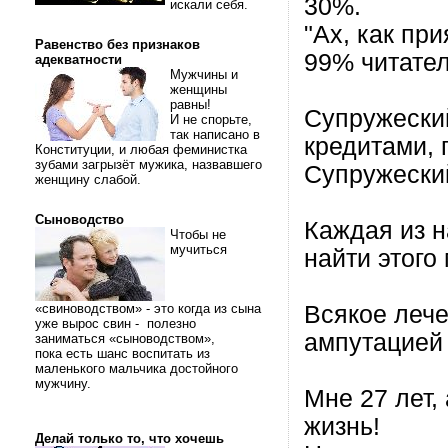
30%.
искали себя.
"Ах, как пр
Равенство без признаков
99% читател
адекватности
Мужчины и
женщины
равны!
Супружеский
И не спорьте,
так написано в
кредитами, п
Конституции, и любая феминистка
зубами загрызёт мужика, назвавшего
Супружеский
женщину слабой.
Сыноводство
Каждая из н
Чтобы не
мучиться
найти этого
«свиноводством» - это когда из сына
Всякое лече
уже вырос свин - полезно
ампутацией
заниматься «сыноводством»,
пока есть шанс воспитать из
маленького мальчика достойного
мужчину.
Мне 27 лет,
жизнь!
Делай только то, что хочешь