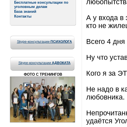
любопытств
Бесплатные консультации по
уголовным делам
База знаний
А у входа в
Контакты
кто не жиле
Всего 4 дня
Skype-консультации
ПСИХОЛОГА
Ну что уста
Skype-консультации
АДВОКАТА
Кого я за Э
ФОТО С ТРЕНИНГОВ
Не надо в 
любовника.
Непрочитанн
удаётся Уго