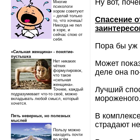
Ну вот, поч
Многие
психологи
хором советуют
– делай только
Спасение от
то, что хочешь!
Никогда не пел
заинтересо
в хоре, и
сейчас спою от
себя.
Пора бы уж 
«Сильная женщина» - понятие-
пустышка
Нет никаких
Может показ
чётких
деле она по
формулировок,
что такое
«сильная
женщина».
Лучший спос
Точнее, каждый
подразумевает что-то своё, можно
мороженого
вкладывать любой смысл, который
хочется.
В комплексе
Пять неверных, но полезных
мыслей
страдают не
Пользу можно
находить почти
во всём.