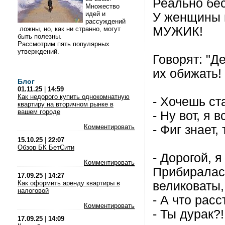
Реально бес
Множество
идей и
У женщины в
рассуждений
МУЖИК!
ложны, но, как ни странно, могут
быть полезны.
Рассмотрим пять популярных
утверждений.
Говорят: "Д
их обижать!
Блог
01.11.25
|
14:59
Как недорого купить однокомнатную
- Хочешь ст
квартиру на вторичном рынке в
вашем городе
- Ну вот, я 
Комментировать
- Фиг знает,
15.10.25
|
22:07
Обзор БК БетСити
- Дорогой, 
Комментировать
Прибиралась
17.09.25
|
14:27
Как оформить аренду квартиры в
великоваты,
налоговой
- А что рас
Комментировать
- Ты дурак?
17.09.25
|
14:09