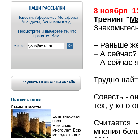
НАШИ РАССЫЛКИ
8 ноября
1
Новости, Aфоризмы, Метафоры
Тренинг "
М
Анекдоты, Вебинары и т.д.
Знакомьтесь
Посмотрите и выберете те, что
нравятся Вам.
– Раньше же
e-mail
– А сейчас?
– А сейчас 
Трудно найт
Слушать ПОДКАСТЫ онлайн
Совесть - он
Новые статьи
тех, у кого о
Стены и мосты
Есть знакомая
пара.
Считается, 
Я их знаю
мнения бол
много лет. Всю
молодость они