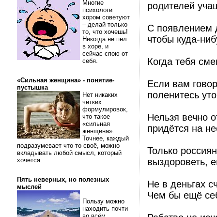
Многие
родителей уча
психологи
хором советуют
– делай только
С появлением 
то, что хочешь!
чтобы куда-ниб
Никогда не пел
в хоре, и
сейчас спою от
Когда тебя сме
себя.
«Сильная женщина» - понятие-
Если вам говор
пустышка
поленитесь уто
Нет никаких
чётких
формулировок,
Нельзя вечно о
что такое
«сильная
придётся на не
женщина».
Точнее, каждый
подразумевает что-то своё, можно
Только россиян
вкладывать любой смысл, который
хочется.
выздороветь, е
Пять неверных, но полезных
Не в деньгах сч
мыслей
Чем бы ещё себ
Пользу можно
находить почти
во всём.