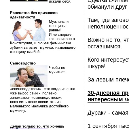
Сделка считает
искали себя.
обманули друг 
Равенство без признаков
адекватности
Там, где загов
Мужчины и
неполноценнос
женщины
равны!
И не спорьте,
так написано в
Важно не то, чт
Конституции, и любая феминистка
оставшимся.
зубами загрызёт мужика, назвавшего
женщину слабой.
Кого интересуе
Сыноводство
шкура!
Чтобы не
мучиться
За левым плечо
«свиноводством» - это когда из сына
30-дневная п
уже вырос свин - полезно
заниматься «сыноводством»,
интересным че
пока есть шанс воспитать из
маленького мальчика достойного
мужчину.
Дураки - самая
1 сентября тыс
Делай только то, что хочешь