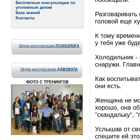
Бесплатные консультации по
уголовным делам
База знаний
Разговаривать 
Контакты
головой еще ху
К тому времени
у тебя уже буде
Skype-консультации
ПСИХОЛОГА
Холодильник - 
снаружи. Главно
Skype-консультации
АДВОКАТА
Как воспитыват
ФОТО С ТРЕНИНГОВ
они есть.
Женщина не мож
хорошо, она об
"скандальку", "
Услышав от сво
спешите ей это