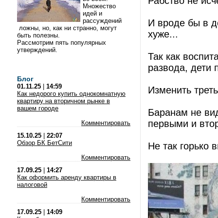
Рабство не исч
Множество
идей и
рассуждений
И вроде бы в д
ложны, но, как ни странно, могут
хуже...
быть полезны.
Рассмотрим пять популярных
утверждений.
Так как воспит
развода, дети 
Блог
01.11.25
|
14:59
Изменить треть
Как недорого купить однокомнатную
квартиру на вторичном рынке в
вашем городе
Баранам не вид
первыми и вто
Комментировать
15.10.25
|
22:07
Обзор БК БетСити
Не так горько в
Комментировать
17.09.25
|
14:27
Как оформить аренду квартиры в
налоговой
Комментировать
17.09.25
|
14:09