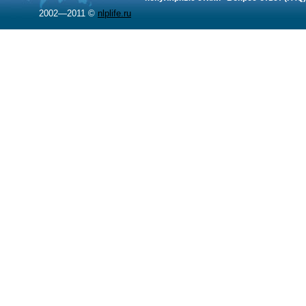
2002—2011 ©
nlplife.ru