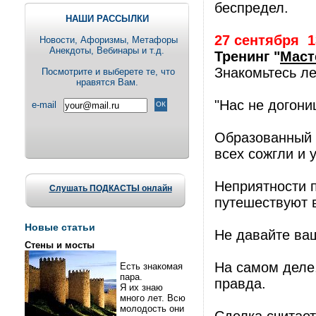
беспредел.
НАШИ РАССЫЛКИ
27 сентября
1
Новости, Aфоризмы, Метафоры
Анекдоты, Вебинары и т.д.
Тренинг "
Маст
Знакомьтесь л
Посмотрите и выберете те, что
нравятся Вам.
"Нас не догони
e-mail
Образованный ч
всех сожгли и 
Неприятности п
Слушать ПОДКАСТЫ онлайн
путешествуют в
Новые статьи
Не давайте ва
Стены и мосты
На самом деле,
Есть знакомая
пара.
правда.
Я их знаю
много лет. Всю
молодость они