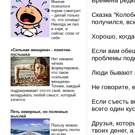
Времена редк
Многие
психологи
хором советуют
Сказка "Колобо
– делай только
то, что хочешь!
получился, вс
Никогда не пел
в хоре, и
сейчас спою от
Хорошо, когда
себя.
Если вам обещ
«Сильная женщина» - понятие-
пустышка
проблемы под
Нет никаких
чётких
формулировок,
Люди бывают л
что такое
«сильная
женщина».
Не говорите, 
Точнее, каждый
подразумевает что-то своё, можно
вкладывать любой смысл, который
хочется.
Если съесть в
всего один кус
Пять неверных, но полезных
мыслей
Друзья, которы
Пользу можно
твоих денег, а
находить почти
во всём.