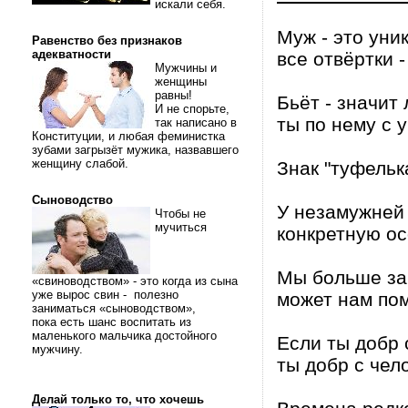
искали себя.
Муж - это уни
Равенство без признаков
адекватности
все отвёртки -
Мужчины и
женщины
равны!
Бьёт - значит 
И не спорьте,
ты по нему с 
так написано в
Конституции, и любая феминистка
зубами загрызёт мужика, назвавшего
женщину слабой.
Знак "туфельк
Сыноводство
У незамужней
Чтобы не
мучиться
конкретную ос
Мы больше зав
«свиноводством» - это когда из сына
уже вырос свин - полезно
может нам по
заниматься «сыноводством»,
пока есть шанс воспитать из
маленького мальчика достойного
Если ты добр 
мужчину.
ты добр с чело
Делай только то, что хочешь