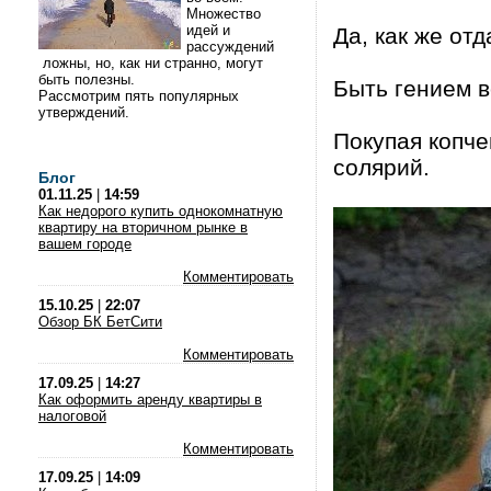
Множество
идей и
Да, как же от
рассуждений
ложны, но, как ни странно, могут
быть полезны.
Быть гением в
Рассмотрим пять популярных
утверждений.
Покупая копче
солярий.
Блог
01.11.25
|
14:59
Как недорого купить однокомнатную
квартиру на вторичном рынке в
вашем городе
Комментировать
15.10.25
|
22:07
Обзор БК БетСити
Комментировать
17.09.25
|
14:27
Как оформить аренду квартиры в
налоговой
Комментировать
17.09.25
|
14:09