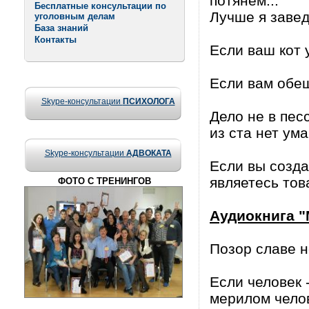
потянем...
Бесплатные консультации по
Лучше я завед
уголовным делам
База знаний
Контакты
Если ваш кот 
Если вам обещ
Skype-консультации
ПСИХОЛОГА
Дело не в пес
из ста нет ума
Skype-консультации
АДВОКАТА
Если вы созда
являетесь тов
ФОТО С ТРЕНИНГОВ
Аудиокнига "
Позор славе н
Если человек 
мерилом чело