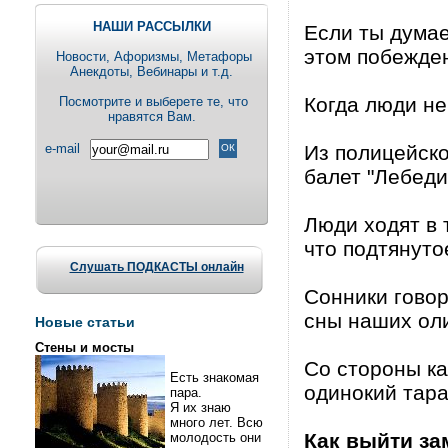
НАШИ РАССЫЛКИ
Если ты думае
этом побежде
Новости, Aфоризмы, Метафоры
Анекдоты, Вебинары и т.д.
Когда люди не
Посмотрите и выберете те, что
нравятся Вам.
e-mail
Из полицейско
балет "Лебеди
Люди ходят в
что подтянуто
Слушать ПОДКАСТЫ онлайн
Сонники говор
сны наших ол
Новые статьи
Стены и мосты
Со стороны ка
Есть знакомая
одинокий тара
пара.
Я их знаю
много лет. Всю
Как выйти за
молодость они