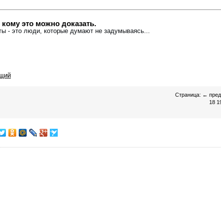
 кому это можно доказать.
ты - это люди, которые думают не задумываясь...
щий
Страница:
←
пре
18
1