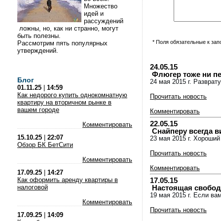
Множество
идей и
рассуждений
ложны, но, как ни странно, могут
быть полезны.
* Поля обязательные к за
Рассмотрим пять популярных
утверждений.
24.05.15
Флюгер тоже ни пе
Блог
24 мая 2015 г. Разврату
01.11.25
|
14:59
Как недорого купить однокомнатную
Прочитать новость
квартиру на вторичном рынке в
вашем городе
Комментировать
22.05.15
Комментировать
Снайперу всегда в
15.10.25
|
22:07
23 мая 2015 г. Хороший
Обзор БК БетСити
Прочитать новость
Комментировать
Комментировать
17.09.25
|
14:27
Как оформить аренду квартиры в
17.05.15
налоговой
Настоящая свобода
19 мая 2015 г. Если ва
Комментировать
Прочитать новость
17.09.25
|
14:09