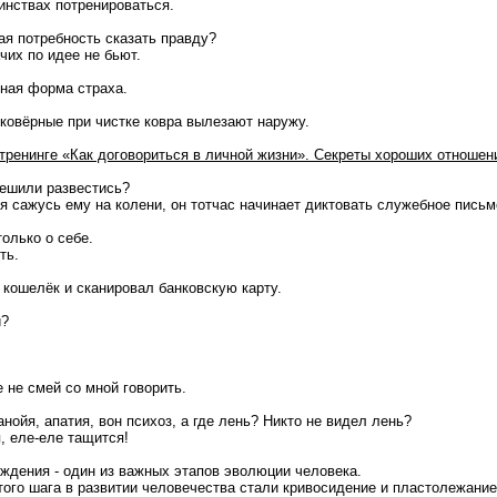
инствах потренироваться.
я потребность сказать правду?
чих по идее не бьют.
ьная форма страха.
дковёрные при чистке ковра вылезают наружу.
 тренинге «Как договориться в личной жизни». Секреты хороших отношен
решили развестись?
я сажусь ему на колени, он тотчас начинает диктовать служебное письм
олько о себе.
ть.
 кошелёк и сканировал банковскую карту.
й?
е не смей со мной говорить.
анойя, апатия, вон психоз, а где лень? Никто не видел лень?
, еле-еле тащится!
дения - один из важных этапов эволюции человека.
ого шага в развитии человечества стали кривосидение и пластолежание