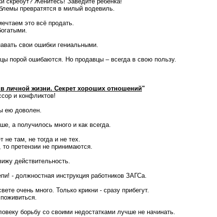
и скребут? Женитесь! Заведите ребёнка!
блемы превратятся в милый водевиль.
мечтаем это всё продать.
богатыми.
авать свои ошибки гениальными.
вцы порой ошибаются. Но продавцы – всегда в свою пользу.
в личной жизни. Секрет хороших отношений
"
ссор и конфликтов!
ы ею доволен.
е, а получилось много и как всегда.
 не там, не тогда и не тех.
, то претензии не принимаются.
 вижу действительность.
епи! - должностная инструкция работников ЗАГСа.
ете очень много. Только крикни - сразу прибегут.
 поживиться.
овеку борьбу со своими недостатками лучше не начинать.