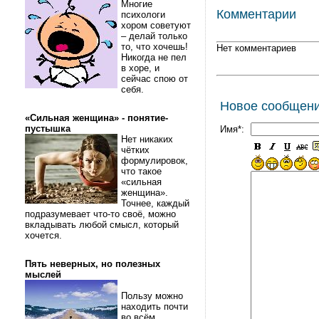
Многие
Комментарии
психологи
хором советуют
– делай только
то, что хочешь!
Нет комментариев
Никогда не пел
в хоре, и
сейчас спою от
себя.
Новое сообщен
«Сильная женщина» - понятие-
пустышка
Имя*:
Нет никаких
чётких
формулировок,
что такое
«сильная
женщина».
Точнее, каждый
подразумевает что-то своё, можно
вкладывать любой смысл, который
хочется.
Пять неверных, но полезных
мыслей
Пользу можно
находить почти
во всём.