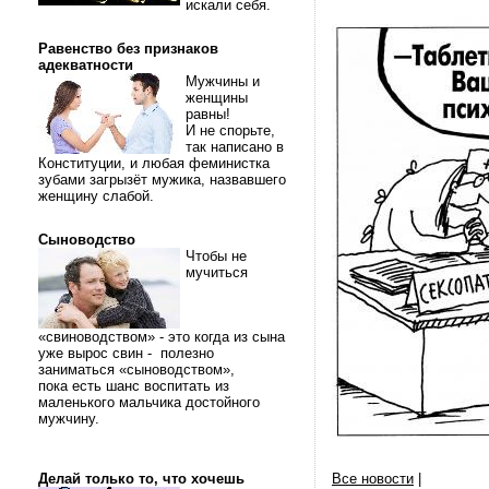
искали себя.
Равенство без признаков
адекватности
Мужчины и
женщины
равны!
И не спорьте,
так написано в
Конституции, и любая феминистка
зубами загрызёт мужика, назвавшего
женщину слабой.
Сыноводство
Чтобы не
мучиться
«свиноводством» - это когда из сына
уже вырос свин - полезно
заниматься «сыноводством»,
пока есть шанс воспитать из
маленького мальчика достойного
мужчину.
Делай только то, что хочешь
Все новости
|