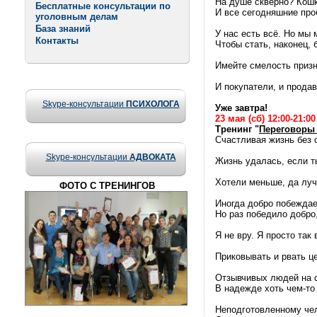
На душе скверно? Кошк
Бесплатные консультации по
И все сегодняшние про
уголовным делам
База знаний
У нас есть всё. Но мы 
Контакты
Чтобы стать, наконец, 
Имейте смелость призн
И покупатели, и прода
Skype-консультации
ПСИХОЛОГА
Уже завтра!
23
мая (сб)
12:00-21:00
Тренинг "
Переговоры 
Счастливая жизнь без 
Skype-консультации
АДВОКАТА
Жизнь удалась, если т
Хотели меньше, да лучш
ФОТО С ТРЕНИНГОВ
Иногда добро побеждает
Но раз победило добро
Я не вру. Я просто так
Приковывать и рвать ц
Отзывчивых людей на св
В надежде хоть чем-то
Неподготовленному чел