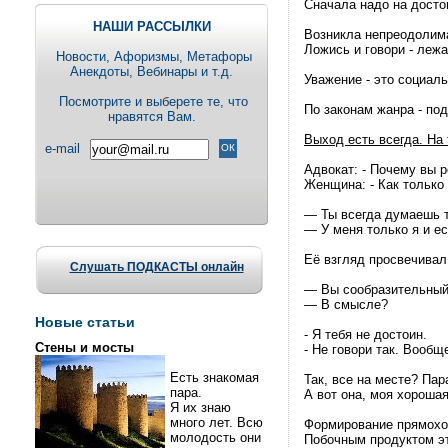
Сначала надо на досто
НАШИ РАССЫЛКИ
Возникла непреодолима
Ложись и говори - лежа
Новости, Aфоризмы, Метафоры
Анекдоты, Вебинары и т.д.
Уважение - это социал
Посмотрите и выберете те, что
По законам жанра - по
нравятся Вам.
Выход есть всегда. На
e-mail
Адвокат: - Почему вы 
Женщина: - Как только 
— Ты всегда думаешь т
— У меня только я и ес
Её взгляд просвечивал
Слушать ПОДКАСТЫ онлайн
— Вы сообразительны
— В смысле?
Новые статьи
- Я тебя не достоин.
Стены и мосты
- Не говори так. Вообщ
Есть знакомая
Так, все на месте? Пар
пара.
А вот она, моя хорошая
Я их знаю
много лет. Всю
Формирование прямохож
молодость они
Побочным продуктом эт