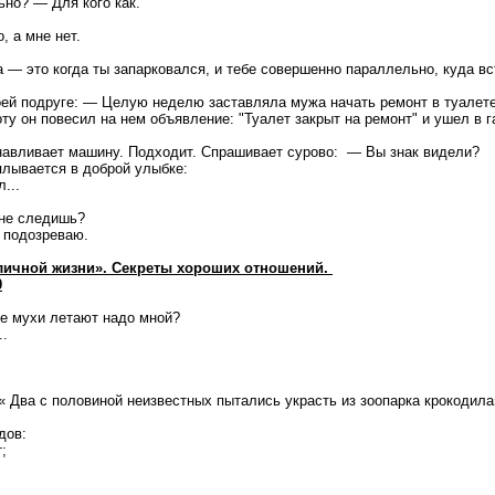
ьно? — Для кого как.
, а мне нет.
 — это когда ты запарковался, и тебе совершенно параллельно, куда вс
ей подруге: — Целую неделю заставляла мужа начать ремонт в туалете
ту он повесил на нем объявление: "Туалет закрыт на ремонт" и ушел в г
навливает машину. Подходит. Спрашивает сурово: — Вы знак видели?
лывается в доброй улыбке:
...
 не следишь?
е подозреваю.
 личной жизни». Секреты хороших отношений.
0
е мухи летают надо мной?
..
« Два с половиной неизвестных пытались украсть из зоопарка крокодила
дов:
;