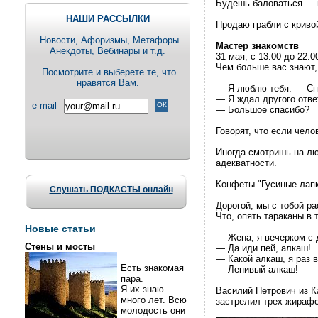
Будешь баловаться — в
НАШИ РАССЫЛКИ
Продаю грабли с криво
Новости, Aфоризмы, Метафоры
Мастер знакомств
Анекдоты, Вебинары и т.д.
31 мая, с 13.00 до 22.
Чем больше вас знают,
Посмотрите и выберете те, что
нравятся Вам.
— Я люблю тебя. — Сп
— Я ждал другого ответ
e-mail
— Большое спасибо?
Говорят, что если чело
Иногда смотришь на лю
адекватности.
Конфеты "Гусиные лапк
Слушать ПОДКАСТЫ онлайн
Дорогой, мы с тобой ра
Что, опять тараканы в 
Новые статьи
— Жена, я вечерком с 
Стены и мосты
— Да иди пей, алкаш!
— Какой алкаш, я раз 
Есть знакомая
— Ленивый алкаш!
пара.
Я их знаю
Василий Петрович из Ка
много лет. Всю
застрелил трех жирафо
молодость они