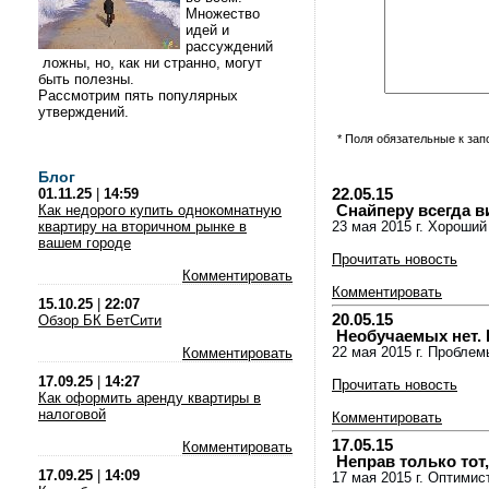
Множество
идей и
рассуждений
ложны, но, как ни странно, могут
быть полезны.
Рассмотрим пять популярных
утверждений.
* Поля обязательные к за
Блог
22.05.15
01.11.25
|
14:59
Снайперу всегда в
Как недорого купить однокомнатную
квартиру на вторичном рынке в
23 мая 2015 г. Хороший
вашем городе
Прочитать новость
Комментировать
Комментировать
15.10.25
|
22:07
20.05.15
Обзор БК БетСити
Необучаемых нет. 
22 мая 2015 г. Проблем
Комментировать
17.09.25
|
14:27
Прочитать новость
Как оформить аренду квартиры в
налоговой
Комментировать
17.05.15
Комментировать
Неправ только тот,
17.09.25
|
14:09
17 мая 2015 г. Оптимис