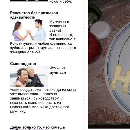
искали себя.
Равенство без признаков
адекватности
Мужчины и
женщины
равны!
И не спорьте,
так написано в
Конституции, и любая феминистка
зубами загрызёт мужика, назвавшего
женщину слабой.
Сыноводство
Чтобы не
мучиться
«свиноводством» - это когда из сына
уже вырос свин - полезно
заниматься «сыноводством»,
пока есть шанс воспитать из
маленького мальчика достойного
мужчину.
Делай только то, что хочешь