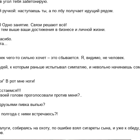
 угол тебя забетонирую.
й ручкой: наступаешь ты, а по лбу получает идущий рядом.
00 Одно занятие. Связи решают всё!
 тем выше ваши достижения в бизнесе и личной жизни.
асибо.
а...
век чего-то сильно хочет – это сбывается. Я, видимо, не человек.
дей, к которым раньше испытывал симпатию, и невольно начинаешь сом
и" В рот мне ноги!
сстаемся!!!
твоей голове проголосовали против меня?..
друзьями пивка выпью?
в полгода с ними встречаюсь?!
луги, собираясь на охоту, по ошибке взял сигареты сына, и уже к обеду
в.