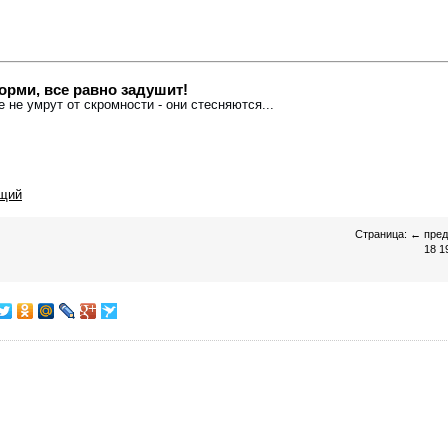
орми, все равно задушит!
е не умрут от скромности - они стесняются...
щий
Страница:
←
пре
18
1