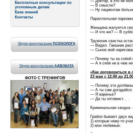
— Доктор, а это не бол
Бесплатные консультации по
— В смысле?
уголовным делам
— Ну пациентам больно
База знаний
Контакты
Параллельная парковка
Женщина жалуется сво
— И что же? — В суббо
Труженик свистка оста
Skype-консультации
ПСИХОЛОГА
— Видел. Гаишник расп
— Сынок мой нарисовал
— Почему ты за собой
— А я себя ни в чем н
Skype-консультации
АДВОКАТА
«Как договориться в
23 мая с 12.00 до 21.0
ФОТО С ТРЕНИНГОВ
— Почему эти долбаны
— А ты сам догадайся.
— Я варенье?
— Да ты оптимист... .
Криминальная сводка: 
Грабли бывают двух ви
1) которые чему-то учат
2) мои любимые: