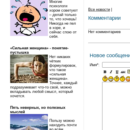
Многие
психологи
Все новости
|
хором советуют
– делай только
Комментарии
то, что хочешь!
Никогда не пел
в хоре, и
Нет комментариев
сейчас спою от
себя.
«Сильная женщина» - понятие-
пустышка
Новое сообщен
Нет никаких
чётких
Имя*:
формулировок,
что такое
«сильная
женщина».
Точнее, каждый
подразумевает что-то своё, можно
вкладывать любой смысл, который
хочется.
Пять неверных, но полезных
мыслей
Пользу можно
находить почти
во всём.