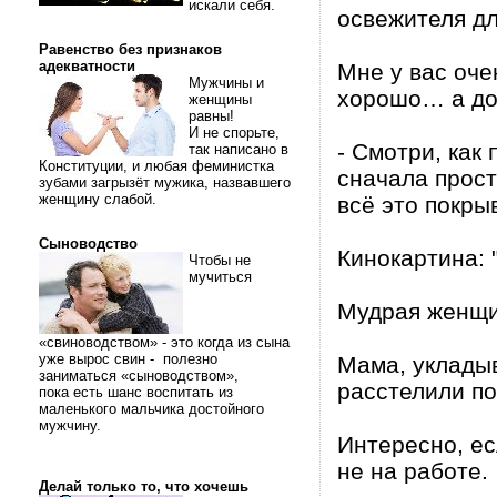
искали себя.
освежителя дл
Равенство без признаков
адекватности
Мне у вас очен
Мужчины и
хорошо… а до
женщины
равны!
И не спорьте,
- Смотри, как
так написано в
Конституции, и любая феминистка
сначала прост
зубами загрызёт мужика, назвавшего
женщину слабой.
всё это покры
Сыноводство
Кинокартина: 
Чтобы не
мучиться
Мудрая женщин
«свиноводством» - это когда из сына
уже вырос свин - полезно
Мама, укладыв
заниматься «сыноводством»,
расстелили по
пока есть шанс воспитать из
маленького мальчика достойного
мужчину.
Интересно, есл
не на работе.
Делай только то, что хочешь