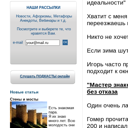
идеальности"
НАШИ РАССЫЛКИ
Хватит с меня
Новости, Aфоризмы, Метафоры
Анекдоты, Вебинары и т.д.
переезжаешь 
Посмотрите и выберете те, что
нравятся Вам.
Никто не хоче
e-mail
Если зима шути
Игорь часто пр
подходит к окн
Слушать ПОДКАСТЫ онлайн
"Мастер знак
без отказа
Новые статьи
Стены и мосты
Один очень ла
Есть знакомая
пара.
Я их знаю
Гомер прочита
много лет. Всю
200 и написал
молодость они