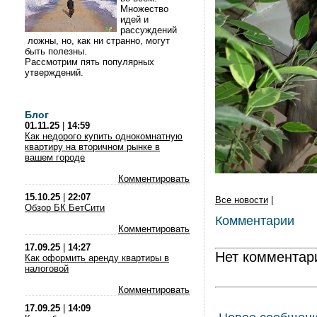
Множество
идей и
рассуждений
ложны, но, как ни странно, могут
быть полезны.
Рассмотрим пять популярных
утверждений.
Блог
01.11.25
|
14:59
Как недорого купить однокомнатную
квартиру на вторичном рынке в
вашем городе
Комментировать
15.10.25
|
22:07
Все новости
|
Обзор БК БетСити
Комментарии
Комментировать
17.09.25
|
14:27
Нет комментар
Как оформить аренду квартиры в
налоговой
Комментировать
17.09.25
|
14:09