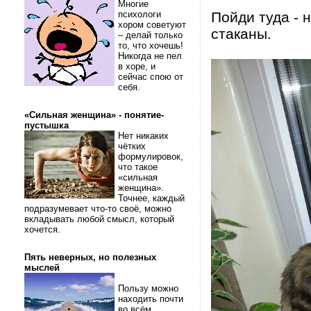
Многие
психологи
Пойди туда - н
хором советуют
стаканы.
– делай только
то, что хочешь!
Никогда не пел
в хоре, и
сейчас спою от
себя.
«Сильная женщина» - понятие-
пустышка
Нет никаких
чётких
формулировок,
что такое
«сильная
женщина».
Точнее, каждый
подразумевает что-то своё, можно
вкладывать любой смысл, который
хочется.
Пять неверных, но полезных
мыслей
Пользу можно
находить почти
во всём.