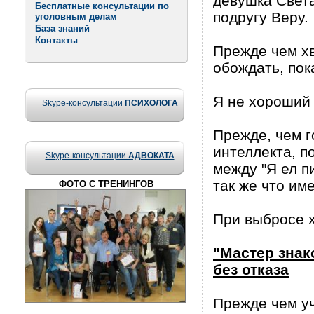
девушка Свет
Бесплатные консультации по
подругу Веру.
уголовным делам
База знаний
Контакты
Прежде чем хв
обождать, пок
Я не хороший 
Skype-консультации
ПСИХОЛОГА
Прежде, чем г
интеллекта, п
Skype-консультации
АДВОКАТА
между "Я ел п
так же что име
ФОТО С ТРЕНИНГОВ
При выбросе х
"Мастер знак
без отказа
Прежде чем уч