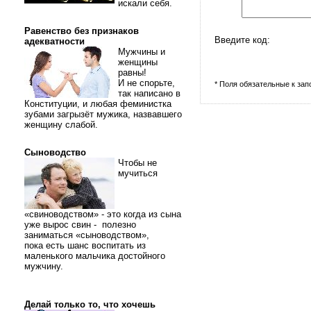
искали себя.
Равенство без признаков
Введите код:
адекватности
Мужчины и
женщины
равны!
И не спорьте,
* Поля обязательные к за
так написано в
Конституции, и любая феминистка
зубами загрызёт мужика, назвавшего
женщину слабой.
Сыноводство
Чтобы не
мучиться
«свиноводством» - это когда из сына
уже вырос свин - полезно
заниматься «сыноводством»,
пока есть шанс воспитать из
маленького мальчика достойного
мужчину.
Делай только то, что хочешь