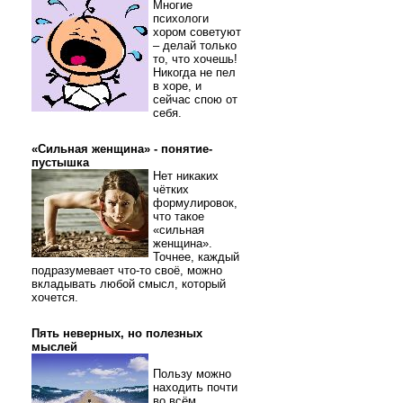
Многие
психологи
хором советуют
– делай только
то, что хочешь!
Никогда не пел
в хоре, и
сейчас спою от
себя.
«Сильная женщина» - понятие-
пустышка
Нет никаких
чётких
формулировок,
что такое
«сильная
женщина».
Точнее, каждый
подразумевает что-то своё, можно
вкладывать любой смысл, который
хочется.
Пять неверных, но полезных
мыслей
Пользу можно
находить почти
во всём.