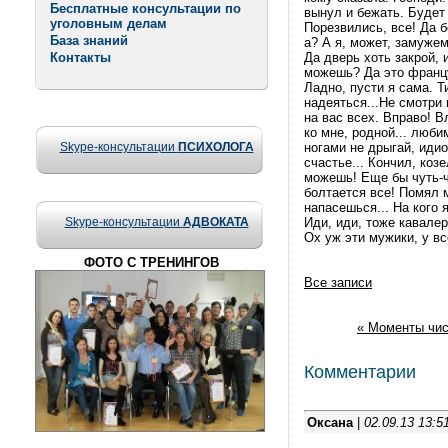
Бесплатные консультации по
вынул и бежать. Будет 
уголовным делам
Порезвились, все! Да б
База знаний
а? А я, может, замужем.
Контакты
Да дверь хоть закрой, 
можешь? Да это францу
Ладно, пусти я сама. Ти
надеяться...Не смотри 
на вас всех. Вправо! В
ко мне, родной... люби
Skype-консультации
ПСИХОЛОГА
ногами не дрыгай, идио
счастье... Кончил, коз
можешь! Еще бы чуть-чу
болтается все! Помял мн
напасешься... На кого 
Skype-консультации
АДВОКАТА
Иди, иди, тоже кавале
Ох уж эти мужики, у вс
ФОТО С ТРЕНИНГОВ
Все записи
« Моменты чис
Комментарии
Оксана
|
02.09.13 13:5