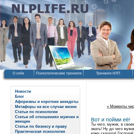
О себе
Психологические тренинги
Тренинги НЛП
Новости
Блог
Афоризмы и короткие анекдоты
« Моменты чис
Метафоры на все случаи жизни
Статьи по психологии
Статьи об отношениях мужчин и
Вот и пойми её!
женщин
Ты чего, мужик, в свое
Статьи по бизнесу и праву
звать! Ну до чего мужи
Практическая психология
кому сказала! Господи!