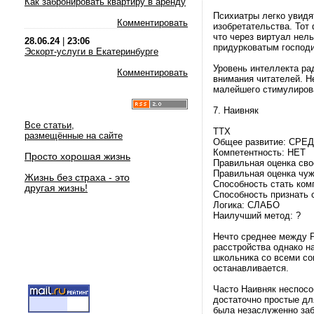
Как забронировать квартиру в аренду
Психиатры легко увидя
Комментировать
изобретательства. Тот 
что через виртуал нел
28.06.24
|
23:06
придурковатым господ
Эскорт-услуги в Екатеринбурге
Уровень интеллекта ра
Комментировать
внимания читателей. Не
малейшего стимулирова
7. Наивняк
Все статьи,
ТТХ
размещённые на сайте
Общее развитие: СРЕ
Компетентность: НЕТ
Просто хорошая жизнь
Правильная оценка сво
Правильная оценка чуж
Жизнь без страха - это
Способность стать ком
другая жизнь!
Способность признать
Логика: СЛАБО
Наилучший метод: ?
Нечто среднее между Р
расстройства однако н
школьника со всеми со
останавливается.
Часто Наивняк неспосо
достаточно простые дл
была незаслуженно забы