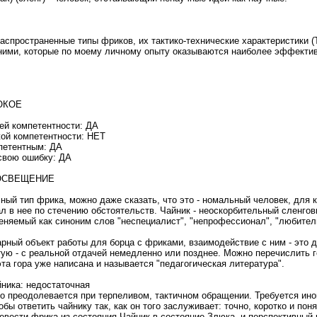
аспространенные типы фриков, их тактико-технические характеристики (
ними, которые по моему личному опыту оказываются наиболее эффекти
СОКОЕ
ей компетентности: ДА
ой компетентности: НЕТ
петентным: ДА
свою ошибку: ДА
РОСВЕЩЕНИЕ
ный тип фрика, можно даже сказать, что это - номальный человек, для 
ал в нее по стечению обстоятельств. Чайник - неоскорбительный сленго
няемый как синоним слов "неспециалист", "непрофессионал", "любител
рный объект работы для борца с фриками, взаимодействие с ним - это д
тую - с реальной отдачей немедленно или позднее. Можно перечислить 
эта гора уже написана и называется "педагогическая литература".
ника: недостаточная
о преодолевается при терпеливом, тактичном обращении. Требуется ино
обы ответить чайнику так, как он того заслуживает: точно, коротко и пон
евести фрика из состояния Чайник в состояние Злюка, и перспективный 