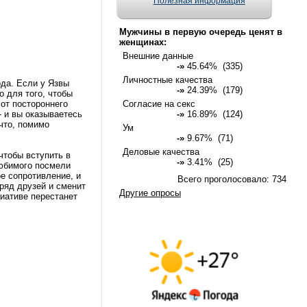
Полезная информация
Мужчины в первую очередь ценят в
женщинах:
Внешние данные
-»
45.64% (335)
Личностные качества
ода. Если у Язвы
-»
24.39% (179)
о для того, чтобы
от постороннего
Согласие на секс
 - и вы оказываетесь
-»
16.89% (124)
 что, помимо
Ум
-»
9.67% (71)
Деловые качества
чтобы вступить в
-»
3.41% (25)
любимого посмели
е сопротивление, и
Всего проголосовало: 734
зряд друзей и сменит
Другие опросы
циативе перестанет