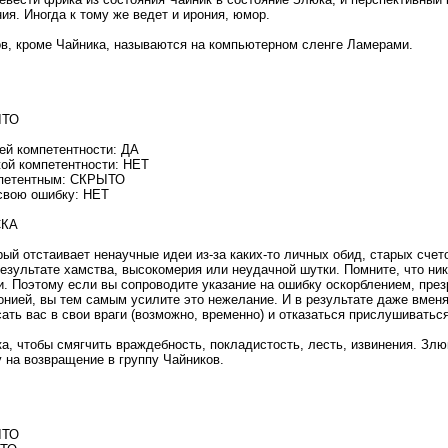
ия. Иногда к тому же ведет и ирония, юмор.
ов, кроме Чайника, называются на компьютерном сленге Ламерами.
ЫТО
ей компетентности: ДА
ой компетентности: НЕТ
мпетентным: СКРЫТО
свою ошибку: НЕТ
СКА
рый отстаивает ненаучные идеи из-за каких-то личных обид, старых счето
результате хамства, высокомерия или неудачной шутки. Помните, что ни
и. Поэтому если вы сопроводите указание на ошибку оскорблением, пре
онией, вы тем самым усилите это нежелание. И в результате даже вме
сать вас в свои враги (возможно, временно) и отказаться прислушиватьс
а, чтобы смягчить враждебность, покладистость, лесть, извинения. Злюк
 на возвращение в группу Чайников.
ЫТО