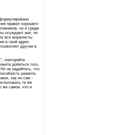
 сформулировано
ения правил хорошего
оловников, но и среди
ты осуждают мат, но
чти все моралисты
ия в свой адрес.
 позволяет другим в
", повторяйте
жете добиться того,
 Но не надейтесь, что
пособность развита.
ких, как он сам -
испытывать те же
о же самое, что и