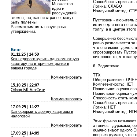
Способность признать 
Множество
Логика: СЛАБО
идей и
Наилучший метод: СТ
рассуждений
ложны, но, как ни странно, могут
Пустозвон - любитель р
быть полезны.
истине для него не сто
Рассмотрим пять популярных
толпу, а в центре этог
утверждений.
Совершенно бессмыслен
равно развлекается за
что они имеют дело с 
Блог
спровоцировать Пустоз
01.11.25
|
14:59
них ровно то, что засл
Как недорого купить однокомнатную
квартиру на вторичном рынке в
6. Радиоточка
вашем городе
ТТХ
Комментировать
Общее развитие: ОЧЕ
Компетентность: НЕТ
15.10.25
|
22:07
Правильная оценка сво
Обзор БК БетСити
Правильная оценка чуж
Способность стать ком
Комментировать
Способность признать 
17.09.25
|
14:27
Логика: НЕТ
Как оформить аренду квартиры в
Наилучший метод: ИГ
налоговой
Этих фриков называют 
Комментировать
а гениев - дураками, о
обычно знают одного Э
17.09.25
|
14:09
всерьез думают, что кт