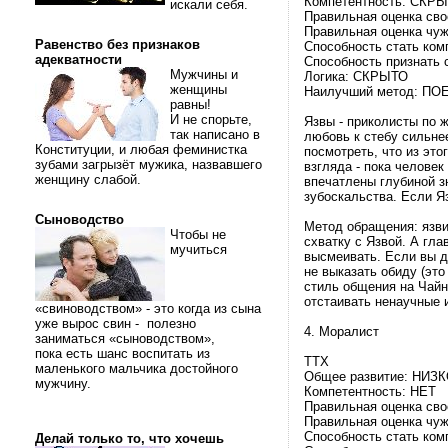
Компетентность: СКР
искали себя.
Правильная оценка св
Правильная оценка чу
Равенство без признаков
Способность стать ко
адекватности
Способность признать 
Мужчины и
Логика: СКРЫТО
женщины
Наилучший метод: П
равны!
И не спорьте,
Язвы - приколисты по ж
так написано в
любовь к стебу сильнее
Конституции, и любая феминистка
посмотреть, что из эт
зубами загрызёт мужика, назвавшего
взгляда - пока человек
женщину слабой.
впечатлены глубиной зн
зубоскальства. Если Яз
Сыноводство
Метод обращения: язви
Чтобы не
схватку с Язвой. А гла
мучиться
высмеивать. Если вы д
не выказать обиду (это
стиль общения на Чайн
отстаивать ненаучные 
«свиноводством» - это когда из сына
уже вырос свин - полезно
4. Моралист
заниматься «сыноводством»,
пока есть шанс воспитать из
ТТХ
маленького мальчика достойного
Общее развитие: НИЗ
мужчину.
Компетентность: НЕТ
Правильная оценка сво
Правильная оценка чуж
Способность стать ком
Делай только то, что хочешь