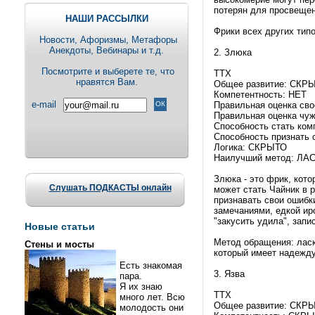
потерян для просвещен
НАШИ РАССЫЛКИ
Фрики всех других тип
Новости, Aфоризмы, Метафоры
Анекдоты, Вебинары и т.д.
2. Злюка
Посмотрите и выберете те, что
ТТХ
нравятся Вам.
Общее развитие: СКР
Компетентность: НЕТ
e-mail
Правильная оценка сво
Правильная оценка чуж
Способность стать ко
Способность признать 
Логика: СКРЫТО
Наилучший метод: ЛА
Злюка - это фрик, кото
Слушать ПОДКАСТЫ онлайн
может стать Чайник в 
признавать свои ошибк
замечаниями, едкой ир
"закусить удила", запи
Новые статьи
Метод обращения: ласк
Стены и мосты
который имеет надежду
Есть знакомая
3. Язва
пара.
Я их знаю
ТТХ
много лет. Всю
Общее развитие: СКР
молодость они