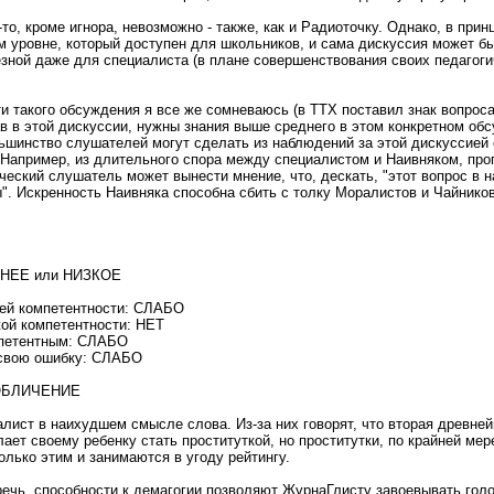
то, кроме игнора, невозможно - также, как и Радиоточку. Однако, в прин
м уровне, который доступен для школьников, и сама дискуссия может б
зной даже для специалиста (в плане совершенствования своих педагоги
и такого обсуждения я все же сомневаюсь (в ТТХ поставил знак вопроса)
ав в этой дискуссии, нужны знания выше среднего в этом конкретном об
ьшинство слушателей могут сделать из наблюдений за этой дискуссией
 Например, из длительного спора между специалистом и Наивняком, п
ческий слушатель может вынести мнение, что, дескать, "этот вопрос в н
". Искренность Наивняка способна сбить с толку Моралистов и Чайников
ДНЕЕ или НИЗКОЕ
оей компетентности: СЛАБО
ой компетентности: НЕТ
мпетентным: СЛАБО
 свою ошибку: СЛАБО
ЗОБЛИЧЕНИЕ
алист в наихудшем смысле слова. Из-за них говорят, что вторая древн
ает своему ребенку стать проституткой, но проститутки, по крайней мер
олько этим и занимаются в угоду рейтингу.
ечь, способности к демагогии позволяют ЖурнаГлисту завоевывать гол