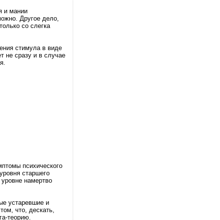
я и мании
можно. Другое дело,
только со слегка
ления стимула в виде
т не сразу и в случае
я.
мптомы психического
 уровня старшего
 уровне намертво
ые устаревшие и
ом, что, дескать,
га-теорию.