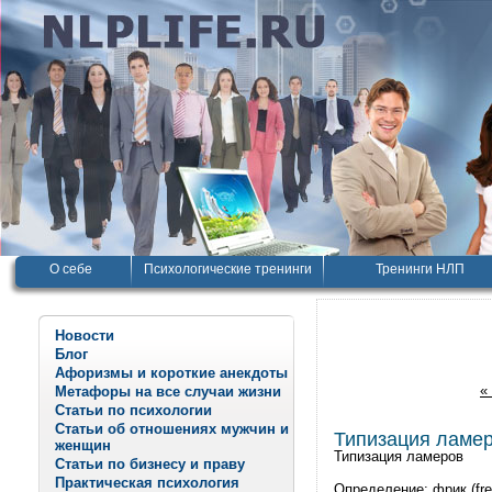
О себе
Психологические тренинги
Тренинги НЛП
Новости
Блог
Афоризмы и короткие анекдоты
«
Метафоры на все случаи жизни
Статьи по психологии
Статьи об отношениях мужчин и
Типизация ламе
женщин
Типизация ламеров
Статьи по бизнесу и праву
Практическая психология
Определение: фрик (fre