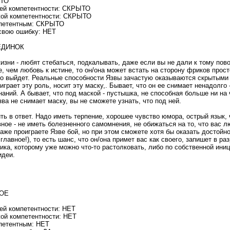
ЫТО
оей компетентности: СКРЫТО
жой компетентности: СКРЫТО
мпетентным: СКРЫТО
свою ошибку: НЕТ
ОЕДИНОК
изни - любят стебаться, подкалывать, даже если вы не дали к тому пов
, чем любовь к истине, то он/она может встать на сторону фриков прост
ого выйдет. Реальные способности Язвы зачастую оказываются скрытыми 
 играет эту роль, носит эту маску,. Бывает, что он ее снимает ненадолго
аний. А бывает, что под маской - пустышка, не способная больше ни на
ва не снимает маску, вы не сможете узнать, что под ней.
ть в ответ. Надо иметь терпение, хорошее чувство юмора, острый язык, 
вное - не иметь болезненного самомнения, не обижаться на то, что вас 
аже проиграете Язве бой, но при этом сможете хотя бы оказать достойно
 главное!), то есть шанс, что он/она примет вас как своего, запишет в ра
ика, которому уже можно что-то растолковать, либо по собственной ини
идеи.
КОЕ
ей компетентности: НЕТ
ой компетентности: НЕТ
петентным: НЕТ