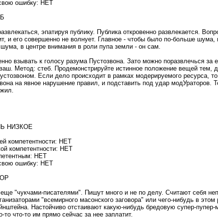
свою ошибку: НЕТ
ЕБ
азвлекаться, эпатируя публику. Публика откровенно развлекается. Вопро
ит, и его совершенно не волнует. Главное - чтобы было по-больше шума
о шума, в центре внимания в роли пупа земли - он сам.
но взывать к голосу разума Пустозвона. Зато можно поразвлечься за ег
 ваш. Метод: стеб. Продемонстрируйте истинное положение вещей тем, д
пустозвоном. Если дело происходит в рамках модерируемого ресурса, т
вона на явное нарушение правил, и подставить под удар модУраторов. Т
ужил.
НЬ НИЗКОЕ
ей компетентности: НЕТ
ой компетентности: НЕТ
петентным: НЕТ
свою ошибку: НЕТ
НОР
еще "чукчами-писателями". Пишут много и не по делу. Считают себя не
рганизаторами "всемирного масонского заговора" или чего-нибудь в этом 
йнштейна. Настойчиво отстаивают какую-нибудь бредовую супер-пупер-м
о-то что-то им прямо сейчас за нее заплатит.