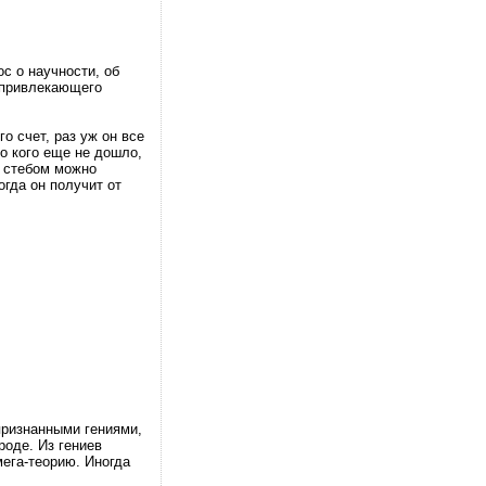
с о научности, об
, привлекающего
о счет, раз уж он все
о кого еще не дошло,
о стебом можно
огда он получит от
признанными гениями,
роде. Из гениев
ега-теорию. Иногда