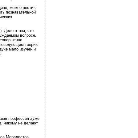
ципе, можно вести с
ыть познавательной
ческих
. Дело в том, что
суждаемом вопросе.
 совершенно
роповедующим теорию
ауке мало изучен и
.
ейшая профессия хуже
е, никому не делают
оса Моралистов,