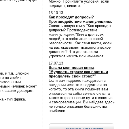
Можно. Прочитайте условия, если
подходят, пишите.
13.10.13
Как проходят допросы?
Противодействие манипуляциям.
Скачать новую книгу "Как проходят
допросы? Противодействие
манипуляциям."Книга для всех
людей, кто заботиться о своей
безопасности. Как себя вести, если
на вас оказывают психологическое
давление? Что делать если
угрожают избить или начинают...
17.07.13
Вышла моя новая книга
"Мудрость страха: как понять и
в, и т.п. Злюкой
преодолеть свой страх?"
кто не любит
Если вам надоело находиться в
зрительными
ожидании чего-то и надеяться на
няемый человек может
кого-то, то эта книга поможет вам
я к вашим доводам.
опираться на собственные силы, а
также откроет новые пути к счастью
а - тип фрика,
и самореализации. Вы найдете здесь
не только описание большинства
наиболее...