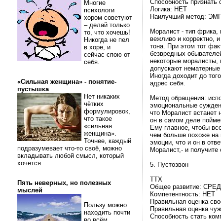
Способность признать 
Многие
Логика: НЕТ
психологи
Наилучший метод: ЭМ
хором советуют
– делай только
Моралист - тип фрика,
то, что хочешь!
вежливо и корректно, 
Никогда не пел
тона. При этом тот фак
в хоре, и
безвредных обывателей
сейчас спою от
некоторые моралисты, 
себя.
допускают нематерные 
Иногда доходит до того
«Сильная женщина» - понятие-
адрес себя.
пустышка
Нет никаких
Метод обращения: испо
чётких
эмоциональные суждени
формулировок,
что Моралист встанет н
что такое
он в самом деле поймет
«сильная
Ему главное, чтобы вс
женщина».
чем больше похоже на 
Точнее, каждый
эмоции, что и он в отв
подразумевает что-то своё, можно
Моралист,- и получите 
вкладывать любой смысл, который
хочется.
5. Пустозвон
ТТХ
Пять неверных, но полезных
Общее развитие: СРЕ
мыслей
Компетентность: НЕТ
Правильная оценка св
Пользу можно
Правильная оценка чуж
находить почти
Способность стать ком
во всём.