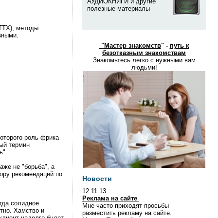
АУДИОКНИГИ и другие
полезные материалы
ТТХ), методы
вными.
"
Мастер знакомств
" -
путь к
безотказным знакомствам
Знакомьтесь легко с нужными вам
людьми!
которого роль фрика
вый термин
ь".
аже не "борьба", а
гору рекомендаций по
Новости
12.11.13
Реклама на сайте
гда солидное
Мне часто приходят просьбы
ятно. Хамство и
разместить рекламу на сайте.
клиент надолго будет