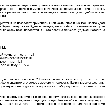
т в поведении радиоточки признаки мании величия, мании преследовани
факт, что это признаки именно психических заболеваний отрицать невоз
ьзя определить, насколько все запущено: имеем мы дело с дебилом или 
ином.
диоточки не позволяет применять к ней каких либо иных мер, кроме уда
 будет стимула - не будет и реакции, как у собаки. Торможение наступае
ния сразу возобновляется, т.к. эта собачка легковозбудимая, истерична
ДНЕЕ
ей компетентности: НЕТ
ой компетентности: НЕТ
петентным: НЕТ
 свою ошибку: СЛАБО
адиоточкой и Чайником. У Наивняка в той же мере присутствуют все си
а фоне значительно более высокого интеллекта. Наивняк может достичь
путствующими подростковому возрасту заблуждениями - однако на этом
бен освоить современные теории, но ему оказываются по силам некотор
я понимания научные концепции. Тогда Наивняк объявляет всему миру о т
та такая-то и такая-то теория, а он на ее основе создал супер-пупер-ме