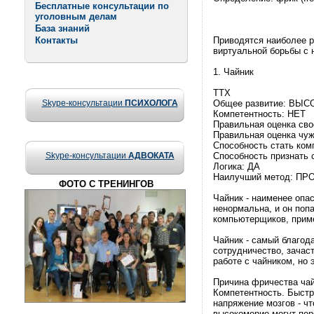
Бесплатные консультации по
уголовным делам
База знаний
Контакты
Приводятся наиболее р
виртуальной борьбы с 
1. Чайник
ТТХ
Skype-консультации
ПСИХОЛОГА
Общее развитие: ВЫ
Компетентность: НЕТ
Правильная оценка сво
Правильная оценка чуж
Способность стать ком
Skype-консультации
АДВОКАТА
Способность признать 
Логика: ДА
Наилучший метод: П
ФОТО С ТРЕНИНГОВ
Чайник - наименее опас
ненормальна, и он поп
компьютерщиков, приме
Чайник - самый благода
сотрудничество, зачас
работе с чайником, но 
Причина фричества чай
Компетентность. Быстр
напряжение мозгов - чт
высокомерие могут пер