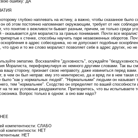
свою ошибку: ДА
ПАТИЯ
 которому глубоко наплевать на истину, а важно, чтобы сказанное было
и он об этом постоянно напоминает окружающим, требует от них соблюд
т, что понятие о вежливости бывает разным, причем, не только среди уг
 - оказывается для моралиста за гранью понимания. Почти все моралис
припертые к стенке, способны научить паре незаезженных оборотов. По
оскорбления в адрес собеседника, но не допускают подобные оскорблен
, что одно и то же слово моралист позволяет себе в адрес других, но не
льзуйте эмпатию. Восхваляйте "духовность", осуждайте "бездуховность
я Моралиста, переформулируя их немного другими словами. Так вы смо
а вашу сторону, признает свою неправоту, даже извиниться перед вами.
, в чем он был неправ: ему это неинтересно, да и вряд ли в нем такая с
е было "как у нормальных людей". "Нормальными" людьми он называет та
него, тем "нормальнее". Сходство он определяет по вашей способности 
ет на те же условные раздражители. Притворитесь, что вы испытываете т
союзника. Вопрос только в одном: а оно вам надо?
ДНЕЕ
оей компетентности: СЛАБО
ой компетентности: НЕТ
петентным: НЕТ