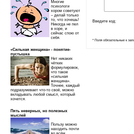
Многие
психологи
хором советуют
– делай только
то, что хочешь!
Введите код:
Никогда не пел
в хоре, и
сейчас спою от
себя.
* Поля обязательные к за
«Сильная женщина» - понятие-
пустышка
Нет никаких
чётких
формулировок,
что такое
«сильная
женщина».
Точнее, каждый
подразумевает что-то своё, можно
вкладывать любой смысл, который
хочется.
Пять неверных, но полезных
мыслей
Пользу можно
находить почти
во всём.