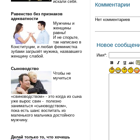
искали себя.
Комментарии
Равенство без признаков
адекватности
Нет комментариев
Мужчины и
женщины
равны!
И не спорьте,
так написано в
Новое сообщен
Конституции, и любая феминистка
зубами загрызёт мужика, назвавшего
Имя*:
женщину слабой.
Сыноводство
Чтобы не
мучиться
«свиноводством» - это когда из сына
уже вырос свин - полезно
заниматься «сыноводством»,
пока есть шанс воспитать из
маленького мальчика достойного
мужчину.
Делай только то, что хочешь