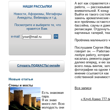
А вот как справляется 
НАШИ РАССЫЛКИ
работа, — рассказывае
внимательной. К концу 
Новости, Aфоризмы, Метафоры
Выйти из такого состо
Анекдоты, Вебинары и т.д.
зажечь ароматические 
все проблемы остаются
Посмотрите и выберете те, что
бассейна, сауны и даж
нравятся Вам.
релаксации. Отдохнут
картинных галерей, теа
e-mail
Проблема маленького 
Послушаем Сергея Иван
говорит он. — Работа
любую работу, которая
касалась ремонта ради
далеко вперед, и ею з
Слушать ПОДКАСТЫ онлайн
всего лишь винтик, за
фотографии на одном т
мнение ссылаются как 
собственной значимост
Новые статьи
Стены и мосты
Все записи
Есть знакомая
пара.
« Клуб Азино 777 б
Я их знаю
много лет. Всю
молодость они