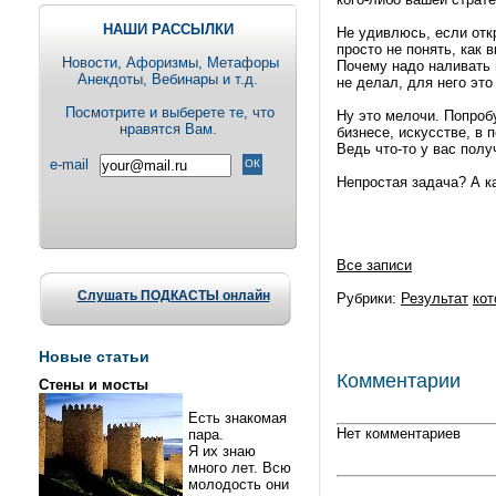
НАШИ РАССЫЛКИ
Не удивлюсь, если отк
просто не понять, как 
Новости, Aфоризмы, Метафоры
Почему надо наливать в
Анекдоты, Вебинары и т.д.
не делал, для него эт
Посмотрите и выберете те, что
Ну это мелочи. Попробу
нравятся Вам.
бизнесе, искусстве, в 
Ведь что-то у вас пол
e-mail
Непростая задача? А к
Все записи
Слушать ПОДКАСТЫ онлайн
Рубрики:
Результат
кот
Новые статьи
Комментарии
Стены и мосты
Есть знакомая
Нет комментариев
пара.
Я их знаю
много лет. Всю
молодость они