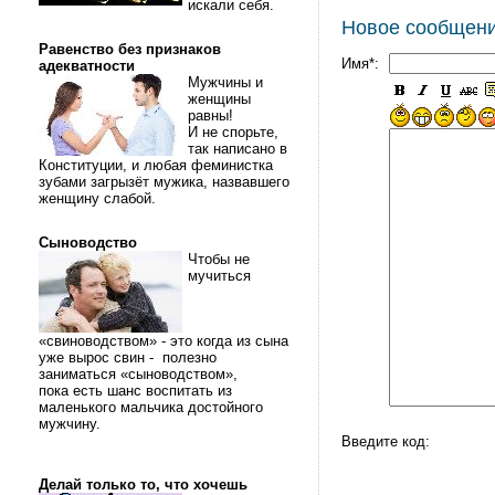
искали себя.
Новое сообщен
Равенство без признаков
Имя*:
адекватности
Мужчины и
женщины
равны!
И не спорьте,
так написано в
Конституции, и любая феминистка
зубами загрызёт мужика, назвавшего
женщину слабой.
Сыноводство
Чтобы не
мучиться
«свиноводством» - это когда из сына
уже вырос свин - полезно
заниматься «сыноводством»,
пока есть шанс воспитать из
маленького мальчика достойного
мужчину.
Введите код:
Делай только то, что хочешь