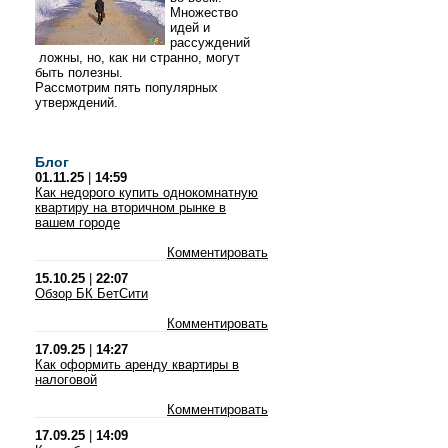
Множество
идей и
рассуждений
ложны, но, как ни странно, могут
быть полезны.
Рассмотрим пять популярных
утверждений.
Блог
01.11.25
|
14:59
Как недорого купить однокомнатную
квартиру на вторичном рынке в
вашем городе
Комментировать
15.10.25
|
22:07
Обзор БК БетСити
Комментировать
17.09.25
|
14:27
Как оформить аренду квартиры в
налоговой
Комментировать
17.09.25
|
14:09