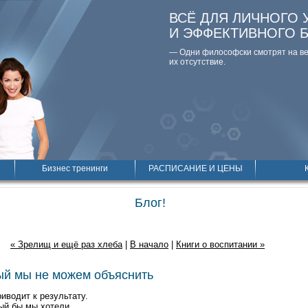
ВСЁ ДЛЯ ЛИЧНОГО 
И ЭФФЕКТИВНОГО 
— Одни философски смотpят на вещ
их отсутствие.
Бизнес тренинги
РАСПИСАНИЕ И ЦЕНЫ
Блог!
« Зрелищ и ещё раз хлеба
|
В начало
|
Книги о воспитании »
рый мы не можем объяснить
иводит к результату.
рый бы мы хотели.