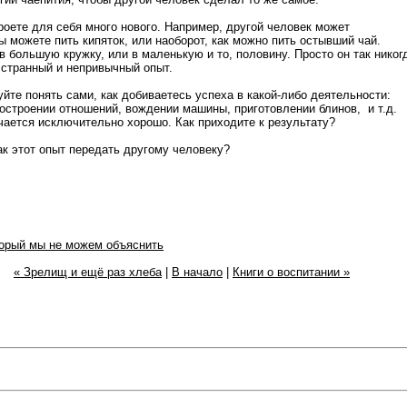
роете для себя много нового. Например, другой человек может
вы можете пить кипяток, или наоборот, как можно пить остывший чай.
 большую кружку, или в маленькую и то, половину. Просто он так никог
о странный и непривычный опыт.
йте понять сами, как добиваетесь успеха в какой-либо деятельности:
построении отношений, вождении машины, приготовлении блинов, и т.д.
учается исключительно хорошо. Как приходите к результату?
ак этот опыт передать другому человеку?
орый мы не можем объяснить
« Зрелищ и ещё раз хлеба
|
В начало
|
Книги о воспитании »