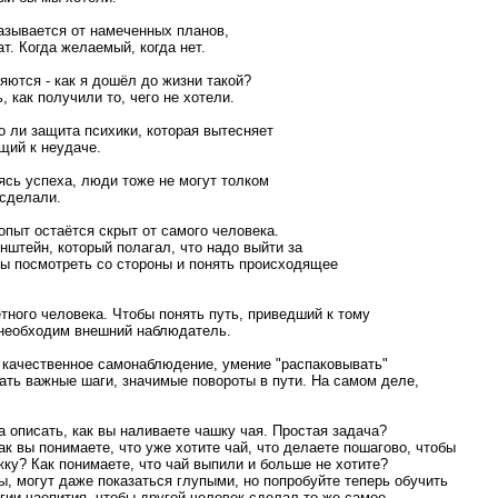
азывается от намеченных планов,
ат. Когда желаемый, когда нет.
яются - как я дошёл до жизни такой?
, как получили то, чего не хотели.
о ли защита психики, которая вытесняет
щий к неудаче.
ясь успеха, люди тоже не могут толком
 сделали.
опыт остаётся скрыт от самого человека.
нштейн, который полагал, что надо выйти за
ы посмотреть со стороны и понять происходящее
тного человека. Чтобы понять путь, приведший к тому
 необходим внешний наблюдатель.
о качественное самонаблюдение, умение "распаковывать"
ать важные шаги, значимые повороты в пути. На самом деле,
а описать, как вы наливаете чашку чая. Простая задача?
ак вы понимаете, что уже хотите чай, что делаете пошагово, чтобы
жку? Как понимаете, что чай выпили и больше не хотите?
ы, могут даже показаться глупыми, но попробуйте теперь обучить
гии чаепития, чтобы другой человек сделал то же самое.