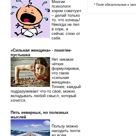
Многие
* Поля обязательные к за
психологи
хором советуют
– делай только
то, что хочешь!
Никогда не пел
в хоре, и
сейчас спою от
себя.
«Сильная женщина» - понятие-
пустышка
Нет никаких
чётких
формулировок,
что такое
«сильная
женщина».
Точнее, каждый
подразумевает что-то своё, можно
вкладывать любой смысл, который
хочется.
Пять неверных, но полезных
мыслей
Пользу можно
находить почти
во всём.