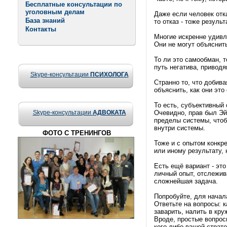
Бесплатные консультации по
уголовным делам
Даже если человек отк
База знаний
то отказ - тоже результ
Контакты
Многие искренне удивл
Они не могут объяснить
То ли это самообман, т
путь негатива, приводя
Skype-консультации
ПСИХОЛОГА
Странно то, что добива
объяснить, как они это
То есть, субъективный 
Skype-консультации
АДВОКАТА
Очевидно, прав был Эй
пределы системы, чтоб
внутри системы.
ФОТО С ТРЕНИНГОВ
Тоже и с опытом конкре
или иному результату,
Есть ещё вариант - эт
личный опыт, отслежив
сложнейшая задача.
Попробуйте, для начал
Ответьте на вопросы: к
заварить, налить в кру
Вроде, простые вопрос
кого-либо вашей страте