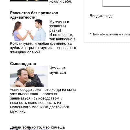
искали себя.
Равенство без признаков
Введите код:
адекватности
Мужчины и
женщины
равны!
И не спорьте,
* Поля обязательные к за
так написано в
Конституции, и любая феминистка
зубами загрызёт мужика, назвавшего
женщину слабой.
Сыноводство
Чтобы не
мучиться
«свиноводством» - это когда из сына
уже вырос свин - полезно
заниматься «сыноводством»,
пока есть шанс воспитать из
маленького мальчика достойного
мужчину.
Делай только то, что хочешь