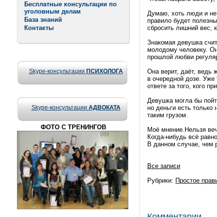
Бесплатные консультации по
уголовным делам
Думаю, хоть люди и не
База знаний
правило будет полезны
Контакты
сбросить лишний вес, 
Знакомая девушка счи
молодому человеку. Он
прошлой любви регуляр
Skype-консультации
ПСИХОЛОГА
Она верит, даёт, ведь
в очередной дозе. Уже 
ответе за того, кого пр
Девушка могла бы пойт
Skype-консультации
АДВОКАТА
но деньги есть только 
таким грузом.
ФОТО С ТРЕНИНГОВ
Моё мнение.Нельзя веч
Когда-нибудь всё равн
В данном случае, чем 
Все записи
Рубрики:
Простое прав
Комментарии