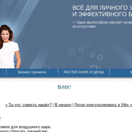
ВСЁ ДЛЯ ЛИЧНОГО 
И ЭФФЕКТИВНОГО 
— Одни философски смотpят на вещ
их отсутствие.
Бизнес тренинги
РАСПИСАНИЕ И ЦЕНЫ
Блог!
« Ты что, совесть нашёл?
|
В начало
|
Летал консультировать в Уфу »
о
ливое для воздушного шара.
 надо сбросить лишний вес.