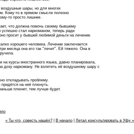
 воздушные шары, но для многих
м. Кому-то в прямом смысле полезно
кому-то просто лишнее.
тает, что должна помочь своему бывшему
 успешно стал наркоманом, теперь ради
но просит у бывшей любимой деньги на лечение.
 жалко хорошего человека. Лечение заключается
три месяца она его так "лечит". Ей тяжело. Она в
иручила.
и на курсы иностранного языка, давно планировала,
на дозу наркоману. Не взлететь её воздушному шару с
но откладывать проблему.
о придётся на неё плюнуть.
раньше плюнет, тем лучше будет.
ило
« Ты что, совесть нашёл?
|
В начало
|
Летал консультировать в Уфу »