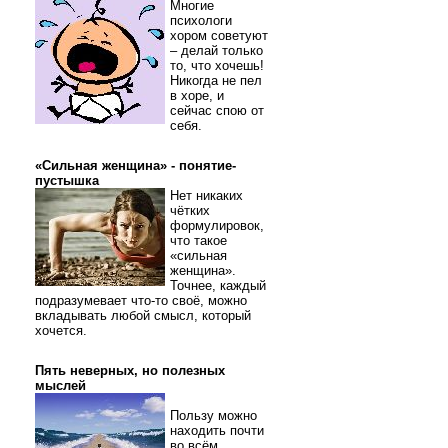
Многие
психологи
хором советуют
– делай только
то, что хочешь!
Никогда не пел
в хоре, и
сейчас спою от
себя.
«Сильная женщина» - понятие-
пустышка
Нет никаких
чётких
формулировок,
что такое
«сильная
женщина».
Точнее, каждый
подразумевает что-то своё, можно
вкладывать любой смысл, который
хочется.
Пять неверных, но полезных
мыслей
Пользу можно
находить почти
во всём.