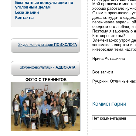
Бесплатные консультации по
Мой организм и мое тел
уголовным делам
хорошо работало нужно
База знаний
С ним я просыпаюсь утр
Контакты
делала: куда-то ездила
переживала авралы, ой
сердцем его люблю, и н
Поэтому я забочусь о 
Как спросите вы?
Элементарно: утром де
Skype-консультации
ПСИХОЛОГА
занимаюсь спортом и п
интересная тема настро
Ирина Асташкина
Skype-консультации
АДВОКАТА
Все записи
ФОТО С ТРЕНИНГОВ
Рубрики:
Отличные нас
Комментарии
Нет комментариев