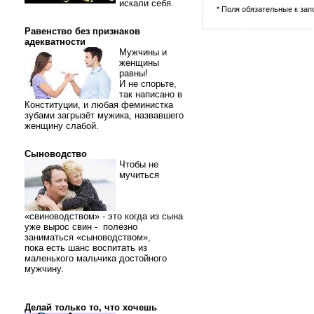
искали себя.
* Поля обязательные к за
Равенство без признаков
адекватности
Мужчины и
женщины
равны!
И не спорьте,
так написано в
Конституции, и любая феминистка
зубами загрызёт мужика, назвавшего
женщину слабой.
Сыноводство
Чтобы не
мучиться
«свиноводством» - это когда из сына
уже вырос свин - полезно
заниматься «сыноводством»,
пока есть шанс воспитать из
маленького мальчика достойного
мужчину.
Делай только то, что хочешь