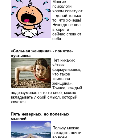
Многие
психологи
хором советуют
– делай только
то, что хочешь!
Никогда не пел
в хоре, и
сейчас спою от
себя.
«Сильная женщина» - понятие-
пустышка
Нет никаких
чётких
формулировок,
что такое
«сильная
женщина».
Точнее, каждый
подразумевает что-то своё, можно
вкладывать любой смысл, который
хочется.
Пять неверных, но полезных
мыслей
Пользу можно
находить почти
во всём.