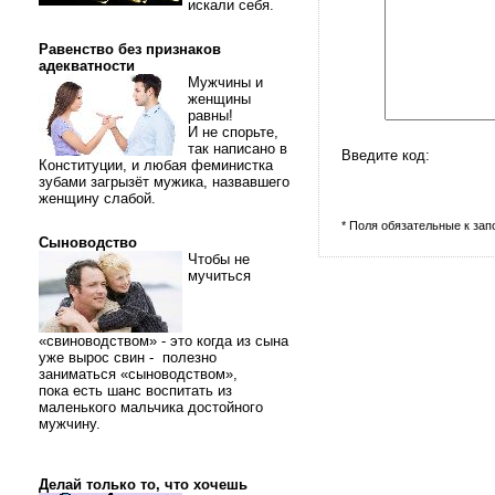
искали себя.
Равенство без признаков
адекватности
Мужчины и
женщины
равны!
И не спорьте,
так написано в
Введите код:
Конституции, и любая феминистка
зубами загрызёт мужика, назвавшего
женщину слабой.
* Поля обязательные к за
Сыноводство
Чтобы не
мучиться
«свиноводством» - это когда из сына
уже вырос свин - полезно
заниматься «сыноводством»,
пока есть шанс воспитать из
маленького мальчика достойного
мужчину.
Делай только то, что хочешь