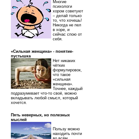
Многие
психологи
хором советуют
– делай только
то, что хочешь!
Никогда не пел
в хоре, и
сейчас спою от
себя.
«Сильная женщина» - понятие-
пустышка
Нет никаких
чётких
формулировок,
что такое
«сильная
женщина».
Точнее, каждый
подразумевает что-то своё, можно
вкладывать любой смысл, который
хочется.
Пять неверных, но полезных
мыслей
Пользу можно
находить почти
во всём.