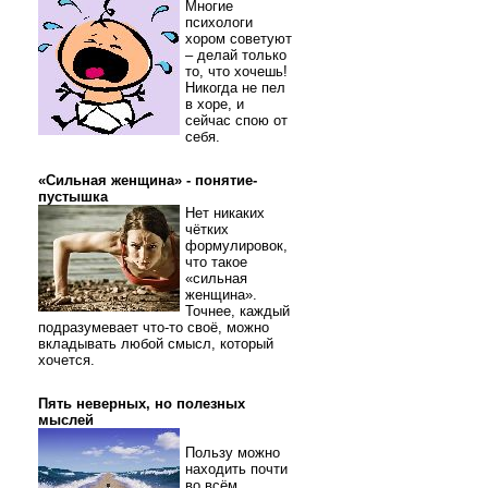
Многие
психологи
хором советуют
– делай только
то, что хочешь!
Никогда не пел
в хоре, и
сейчас спою от
себя.
«Сильная женщина» - понятие-
пустышка
Нет никаких
чётких
формулировок,
что такое
«сильная
женщина».
Точнее, каждый
подразумевает что-то своё, можно
вкладывать любой смысл, который
хочется.
Пять неверных, но полезных
мыслей
Пользу можно
находить почти
во всём.