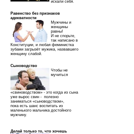
искали себя.
Равенство без признаков
адекватности
Мужчины и
женщины
равны!
И не спорьте,
так написано в
Конституции, и любая феминистка
зубами загрызёт мужика, назвавшего
женщину слабой.
Сыноводство
Чтобы не
мучиться
«свиноводством» - это когда из сына
уже вырос свин - полезно
заниматься «сыноводством»,
пока есть шанс воспитать из
маленького мальчика достойного
мужчину.
Делай только то, что хочешь