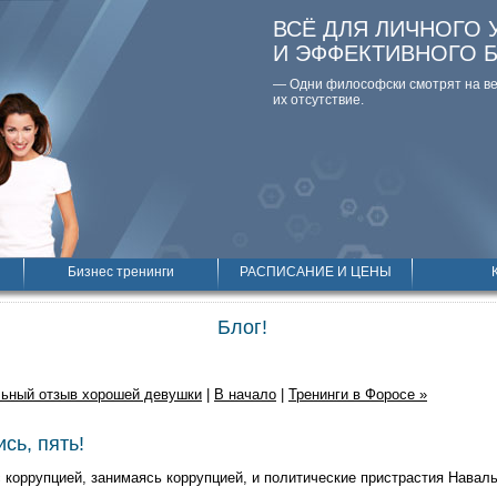
ВСЁ ДЛЯ ЛИЧНОГО 
И ЭФФЕКТИВНОГО 
— Одни философски смотpят на вещ
их отсутствие.
Бизнес тренинги
РАСПИСАНИЕ И ЦЕНЫ
Блог!
ьный отзыв хорошей девушки
|
В начало
|
Тренинги в Форосе »
сь, пять!
 коррупцией, занимаясь коррупцией, и политические пристрастия Навальн