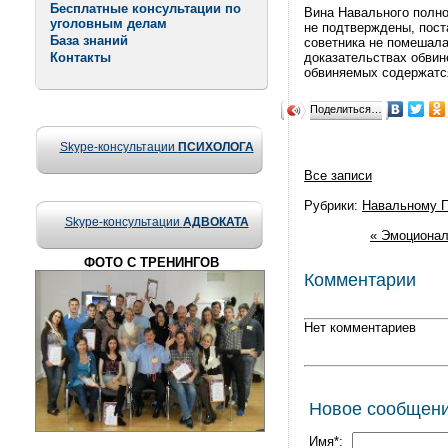
Бесплатные консультации по
Вина Навального полно
уголовным делам
не подтверждены, пост
База знаний
советника не помешала
Контакты
доказательствах обвин
обвиняемых содержатся
Поделиться…
Skype-консультации
ПСИХОЛОГА
Все записи
Рубрики:
Навальному П
Skype-консультации
АДВОКАТА
« Эмоционал
ФОТО С ТРЕНИНГОВ
Комментарии
Нет комментариев
Новое сообщен
Имя*: