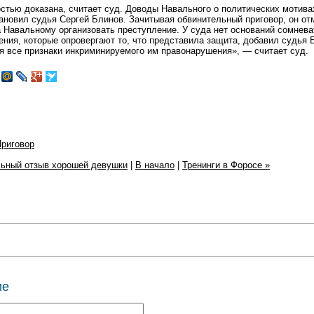
стью доказана, считает суд. Доводы Навального о политических мотива
ановил судья Сергей Блинов. Зачитывая обвинительный приговор, он от
 Навальному организовать преступление. У суда нет оснований сомнева
ения, которые опровергают то, что представила защита, добавил судья 
 все признаки инкриминируемого им правонарушения», — считает суд.
риговор
ьный отзыв хорошей девушки
|
В начало
|
Тренинги в Форосе »
ие