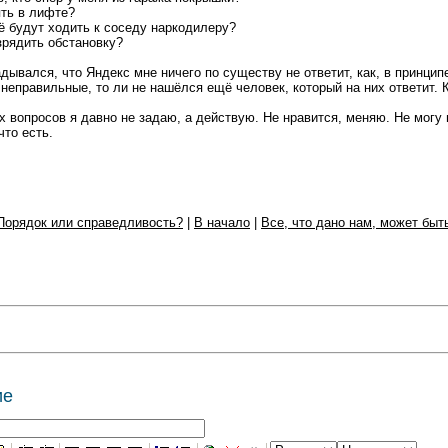
ять в лифте?
 будут ходить к соседу наркодилеру?
зрядить обстановку?
дывался, что Яндекс мне ничего по существу не ответит, как, в принцип
 неправильные, то ли не нашёлся ещё человек, который на них ответит. 
х вопросов я давно не задаю, а действую. Не нравится, меняю. Не могу 
что есть.
Порядок или справедливость?
|
В начало
|
Все, что дано нам, может быть
ие