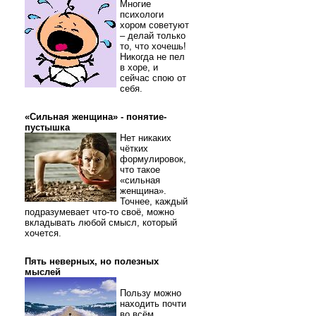
Многие
психологи
хором советуют
– делай только
то, что хочешь!
Никогда не пел
в хоре, и
сейчас спою от
себя.
«Сильная женщина» - понятие-
пустышка
Нет никаких
чётких
формулировок,
что такое
«сильная
женщина».
Точнее, каждый
подразумевает что-то своё, можно
вкладывать любой смысл, который
хочется.
Пять неверных, но полезных
мыслей
Пользу можно
находить почти
во всём.