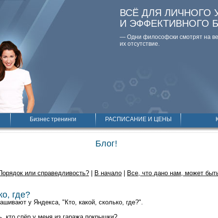
ВСЁ ДЛЯ ЛИЧНОГО 
И ЭФФЕКТИВНОГО 
— Одни философски смотpят на вещ
их отсутствие.
Бизнес тренинги
РАСПИСАНИЕ И ЦЕНЫ
Блог!
Порядок или справедливость?
|
В начало
|
Все, что дано нам, может быть
ко, где?
ашивают у Яндекса, "Кто, какой, сколько, где?".
ь, кто спёр у меня из гаража покрышки?