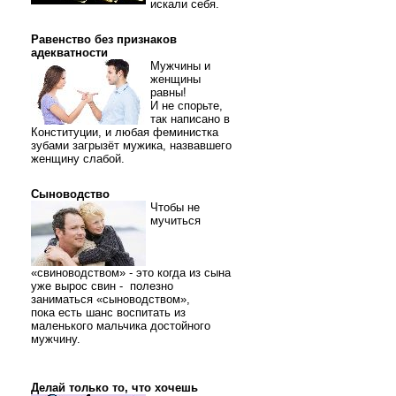
искали себя.
Равенство без признаков
адекватности
Мужчины и
женщины
равны!
И не спорьте,
так написано в
Конституции, и любая феминистка
зубами загрызёт мужика, назвавшего
женщину слабой.
Сыноводство
Чтобы не
мучиться
«свиноводством» - это когда из сына
уже вырос свин - полезно
заниматься «сыноводством»,
пока есть шанс воспитать из
маленького мальчика достойного
мужчину.
Делай только то, что хочешь