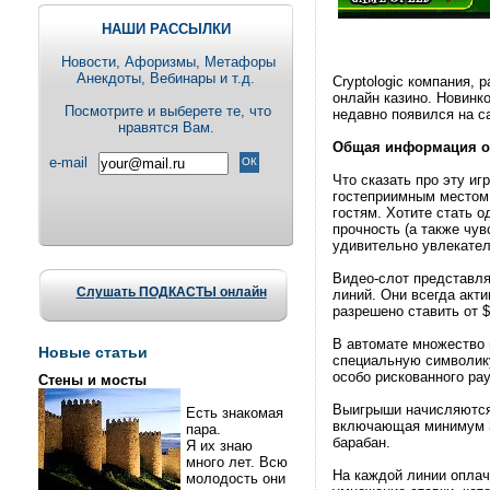
НАШИ РАССЫЛКИ
Новости, Aфоризмы, Метафоры
Анекдоты, Вебинары и т.д.
Cryptologic компания,
онлайн казино. Новинко
Посмотрите и выберете те, что
недавно появился на с
нравятся Вам.
Общая информация об
e-mail
Что сказать про эту иг
гостеприимным местом.
гостям. Хотите стать о
прочность (а также чув
удивительно увлекател
Видео-слот представля
Слушать ПОДКАСТЫ онлайн
линий. Они всегда акт
разрешено ставить от $
В автомате множество 
Новые статьи
специальную символику
особо рискованного ра
Стены и мосты
Выигрыши начисляются 
Есть знакомая
включающая минимум 3
пара.
барабан.
Я их знаю
много лет. Всю
На каждой линии оплач
молодость они