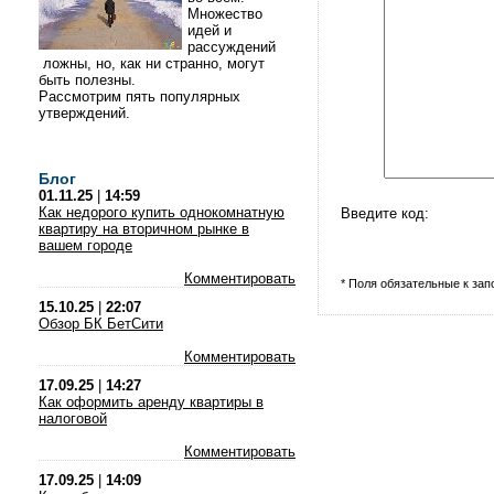
Множество
идей и
рассуждений
ложны, но, как ни странно, могут
быть полезны.
Рассмотрим пять популярных
утверждений.
Блог
01.11.25
|
14:59
Как недорого купить однокомнатную
Введите код:
квартиру на вторичном рынке в
вашем городе
Комментировать
* Поля обязательные к за
15.10.25
|
22:07
Обзор БК БетСити
Комментировать
17.09.25
|
14:27
Как оформить аренду квартиры в
налоговой
Комментировать
17.09.25
|
14:09