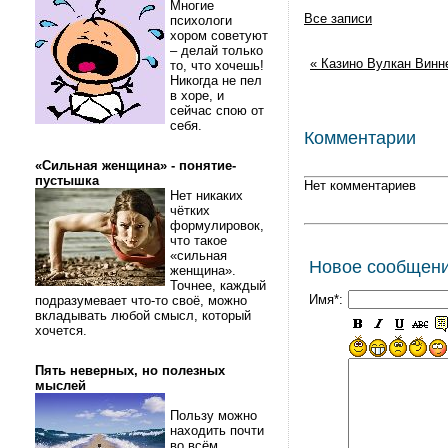
Многие
Все записи
психологи
хором советуют
– делай только
« Казино Вулкан Винн
то, что хочешь!
Никогда не пел
в хоре, и
сейчас спою от
себя.
Комментарии
«Сильная женщина» - понятие-
пустышка
Нет комментариев
Нет никаких
чётких
формулировок,
что такое
«сильная
Новое сообщен
женщина».
Точнее, каждый
Имя*:
подразумевает что-то своё, можно
вкладывать любой смысл, который
хочется.
Пять неверных, но полезных
мыслей
Пользу можно
находить почти
во всём.