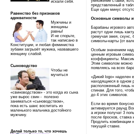
умножение ставки, кот
искали себя.
представленный в табл
Еще один минус отсутс
Равенство без признаков
адекватности
Основные символы и
Мужчины и
женщины
Барабаны игрового авто
равны!
растут одни лишь какт
И не спорьте,
гремучая змея, скунс, 
так написано в
символы-карты (от вале
Конституции, и любая феминистка
зубами загрызёт мужика, назвавшего
Особым значением наде
женщину слабой.
ценным игровым символ
коэффициенты. Максима
Этим символом можно 
Сыноводство
появляясь на всех бара
Чтобы не
мучиться
«Дикий logo» наделен 
находящиеся в одном р
расположенный лишь на
спинам. Для того, чтоб
«свиноводством» - это когда из сына
до 4 этих символов.
уже вырос свин - полезно
заниматься «сыноводством»,
Если во время бонусно
пока есть шанс воспитать из
активируется раунд Bo
маленького мальчика достойного
а игроки получат 3 поп
мужчину.
после бросков, ставка
Продлить комбинации н
текущей ставке.
Делай только то, что хочешь