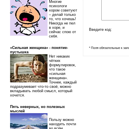
Многие
психологи
хором советуют
– делай только
то, что хочешь!
Никогда не пел
в хоре, и
Введите код:
сейчас спою от
себя.
«Сильная женщина» - понятие-
* Поля обязательные к за
пустышка
Нет никаких
чётких
формулировок,
что такое
«сильная
женщина».
Точнее, каждый
подразумевает что-то своё, можно
вкладывать любой смысл, который
хочется.
Пять неверных, но полезных
мыслей
Пользу можно
находить почти
во всём.