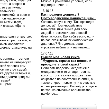
ик, дорога, ведущая
Можно. Прочитайте условия, если
твет на вопрос о
подходят, пишите.
, то вам нужно
13.10.13
ятельности
Как проходят допросы?
 жалобой на своего
Противодействие манипуляциям.
ал он машинистом
Скачать новую книгу "Как проходят
жный техникум,
допросы? Противодействие
и сказал: «Да не
манипуляциям."Книга для всех
людей, кто заботиться о своей
безопасности. Как себя вести, если
енном сленге, крутым.
на вас оказывают психологическое
жется престижной, но
давление? Что делать если
причем абсолютно
угрожают избить или начинают...
циалиста-аса чуть ли
17.07.13
Вышла моя новая книга
е заняться тем или
"Мудрость страха: как понять и
ничего не интересует
преодолеть свой страх?"
такой человек сам
Если вам надоело находиться в
 как не этот самый
ожидании чего-то и надеяться на
же другая история и,
кого-то, то эта книга поможет вам
ными делами вряд ли
опираться на собственные силы, а
о вашей
также откроет новые пути к счастью
е шуток!
и самореализации. Вы найдете здесь
не только описание большинства
наиболее...