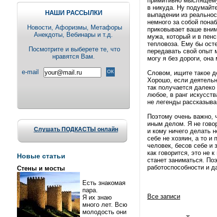
примитивно мыслящему 
в никуда. Ну подумайт
НАШИ РАССЫЛКИ
выпадении из реальнос
немного за собой пона
Новости, Aфоризмы, Метафоры
приковывает ваше вни
Анекдоты, Вебинары и т.д.
мужа, который и в пенс
тепловоза. Ему бы ост
Посмотрите и выберете те, что
передавать свой опыт 
нравятся Вам.
могу я без дороги, она
e-mail
Словом, ищите такое де
Хорошо, если деятельн
так получается далеко
любое, в ранг искусств
не легенды рассказываю
Поэтому очень важно, 
иным делом. Я не гово
Слушать ПОДКАСТЫ онлайн
и кому ничего делать н
себе не хозяин, а то и
человек, бесов себе и 
как говорится, это не 
Новые статьи
станет заниматься. По
работоспособности и д
Стены и мосты
Есть знакомая
пара.
Все записи
Я их знаю
много лет. Всю
молодость они