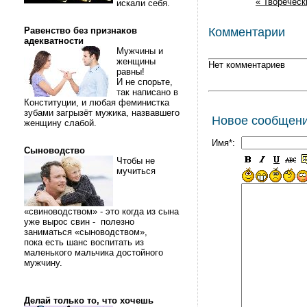
« Твореческ
искали себя.
Равенство без признаков
Комментарии
адекватности
Мужчины и
женщины
Нет комментариев
равны!
И не спорьте,
так написано в
Конституции, и любая феминистка
зубами загрызёт мужика, назвавшего
Новое сообщен
женщину слабой.
Имя*:
Сыноводство
Чтобы не
мучиться
«свиноводством» - это когда из сына
уже вырос свин - полезно
заниматься «сыноводством»,
пока есть шанс воспитать из
маленького мальчика достойного
мужчину.
Делай только то, что хочешь