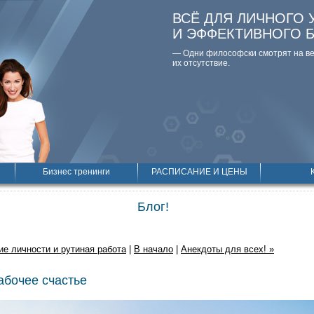
ВСЁ ДЛЯ ЛИЧНОГО 
И ЭФФЕКТИВНОГО 
— Одни философски смотpят на вещ
их отсутствие.
Бизнес тренинги
РАСПИСАНИЕ И ЦЕНЫ
Блог!
ие личности и рутиная работа
|
В начало
|
Анекдоты для всех! »
абочее счастье