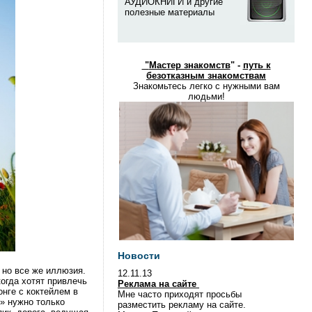
АУДИОКНИГИ и другие
полезные материалы
"
Мастер знакомств
" -
путь к
безотказным знакомствам
Знакомьтесь легко с нужными вам
людьми!
Новости
 но все же иллюзия.
12.11.13
огда хотят привлечь
Реклама на сайте
онге с коктейлем в
Мне часто приходят просьбы
е» нужно только
разместить рекламу на сайте.