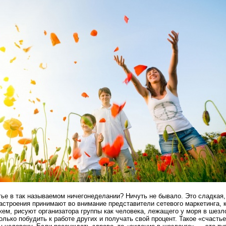
тье в так называемом ничегонеделании? Ничуть не бывало. Это сладкая,
астроения принимают во внимание представители сетевого маркетинга, к
жем, рисуют организатора группы как человека, лежащего у моря в шезл
олько побудить к работе других и получать свой процент. Такое «счасть