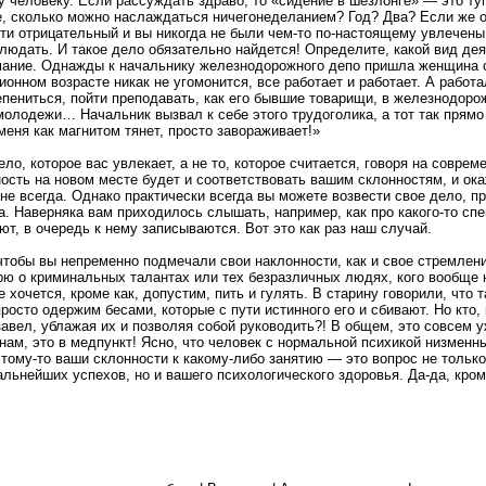
человеку. Если рассуждать здраво, то «сидение в шезлонге» — это туп
е, сколько можно наслаждаться ничегонеделанием? Год? Два? Если же о
ти отрицательный и вы никогда не были чем-то по-настоящему увлечены
блюдать. И такое дело обязательно найдется! Определите, какой вид де
мание. Однажды к начальнику железнодорожного депо пришла женщина с
ионном возрасте никак не угомонится, все работает и работает. А работ
епениться, пойти преподавать, как его бывшие товарищи, в железнодоро
молодежи… Начальник вызвал к себе этого трудоголика, а тот так прямо 
 меня как магнитом тянет, просто завораживает!»
ло, которое вас увлекает, а не то, которое считается, говоря на соврем
ость на новом месте будет и соответствовать вашим склонностям, и ока
 не всегда. Однако практически всегда вы можете возвести свое дело, 
а. Наверняка вам приходилось слышать, например, как про какого-то спе
т, в очередь к нему записываются. Вот это как раз наш случай.
чтобы вы непременно подмечали свои наклонности, как и свое стремлени
рю о криминальных талантах или тех безразличных людях, кого вообще 
е хочется, кроме как, допустим, пить и гулять. В старину говорили, что 
 просто одержим бесами, которые с пути истинного его и сбивают. Но кто,
завел, ублажая их и позволяя собой руководить?! В общем, это совсем у
к нам, это в медпункт! Ясно, что человек с нормальной психикой низмен
этому-то ваши склонности к какому-либо занятию — это вопрос не тольк
альнейших успехов, но и вашего психологического здоровья. Да-да, кром