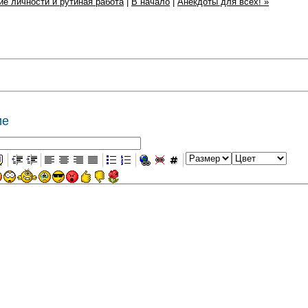
ие личности и рутиная работа
|
В начало
|
Анекдоты для всех! »
ие