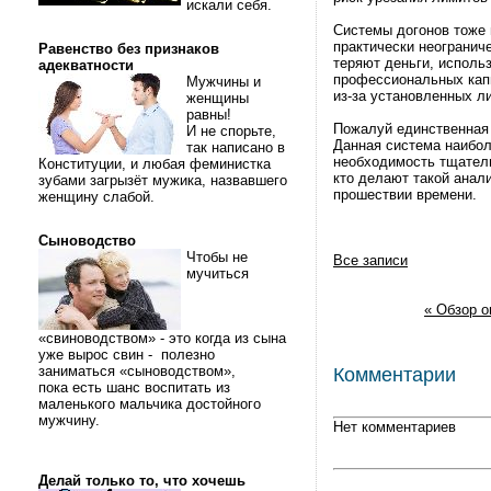
искали себя.
Системы догонов тоже 
практически неогранич
Равенство без признаков
теряют деньги, исполь
адекватности
профессиональных капп
Мужчины и
из-за установленных л
женщины
равны!
Пожалуй единственная 
И не спорьте,
Данная система наибол
так написано в
необходимость тщатель
Конституции, и любая феминистка
кто делают такой анал
зубами загрызёт мужика, назвавшего
прошествии времени.
женщину слабой.
Сыноводство
Чтобы не
Все записи
мучиться
« Обзор о
«свиноводством» - это когда из сына
уже вырос свин - полезно
заниматься «сыноводством»,
Комментарии
пока есть шанс воспитать из
маленького мальчика достойного
мужчину.
Нет комментариев
Делай только то, что хочешь