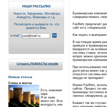
НАШИ РАССЫЛКИ
Букмекерская компани
Новости, Aфоризмы, Метафоры
совершенствовать свою
Анекдоты, Вебинары и т.д.
FavBets предлагает дел
Посмотрите и выберете те, что
сайт есть специальное
нравятся Вам.
Как играть и выигрыват
e-mail
В настоящее время раз
прибыли в букмекерски
базируются на особенн
системы ставок, испол
вопрос можно однознач
букмекерские компании
Слушать ПОДКАСТЫ онлайн
При использовании люб
доля риска может как 
относятся системы вило
Новые статьи
никуда не пропадают.
Стены и мосты
Игроки FavBets, испол
сайтах. Процесс по на
Есть знакомая
букмекеры постоянно м
пара.
«вилка» обнаружена, д
Я их знаю
много лет. Всю
Бывают так же случаи 
молодость они
риск урезания лимитов