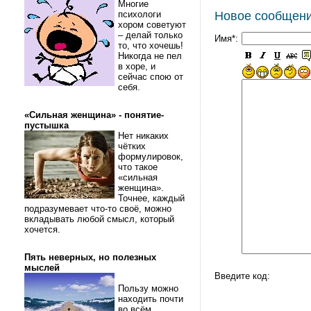
Многие
психологи
Новое сообщен
хором советуют
– делай только
Имя*:
то, что хочешь!
Никогда не пел
в хоре, и
сейчас спою от
себя.
«Сильная женщина» - понятие-
пустышка
Нет никаких
чётких
формулировок,
что такое
«сильная
женщина».
Точнее, каждый
подразумевает что-то своё, можно
вкладывать любой смысл, который
хочется.
Пять неверных, но полезных
мыслей
Введите код:
Пользу можно
находить почти
во всём.