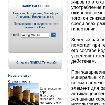
жиров (а это а
НАШИ РАССЫЛКИ
употребление 
ожирение пече
Новости, Aфоризмы, Метафоры
Анекдоты, Вебинары и т.д.
того, он снижа
среди всех раз
Посмотрите и выберете те, что
нравятся Вам.
гипертонии.
e-mail
Зеленый чай о
помогает при г
его составе йод
укрепляют сте
действием.
Слушать ПОДКАСТЫ онлайн
При заваривани
Новые статьи
минеральных ве
Стены и мосты
весьма полезн
элемент для ра
Есть знакомая
пара.
антиканцероге
Я их знаю
женщинам хорош
много лет. Всю
молодость они
использовать э