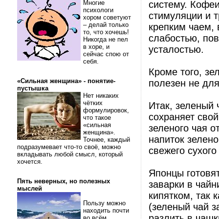
Многие
систему. Кофеи
психологи
стимуляции и т
хором советуют
– делай только
крепким чаем, 
то, что хочешь!
слабостью, по
Никогда не пел
в хоре, и
усталостью.
сейчас спою от
себя.
Кроме того, зе
«Сильная женщина» - понятие-
полезен не для
пустышка
Нет никаких
чётких
Итак, зеленый 
формулировок,
сохраняет свой
что такое
«сильная
зеленого чая о
женщина».
напиток зелено
Точнее, каждый
подразумевает что-то своё, можно
свежего сухого
вкладывать любой смысл, который
хочется.
Японцы готовят
Пять неверных, но полезных
заварки в чайн
мыслей
кипятком, так 
Пользу можно
(зеленый чай з
находить почти
разлить в чашк
во всём.