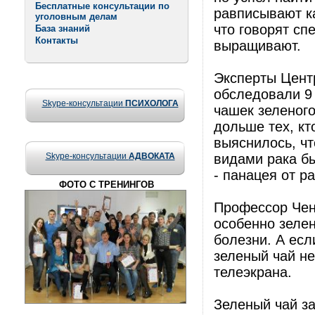
Бесплатные консультации по
равписывают ка
уголовным делам
что говорят сп
База знаний
Контакты
выращивают.
Эксперты Центр
обследовали 9 
Skype-консультации
ПСИХОЛОГА
чашек зеленого
дольше тех, кт
выяснилось, ч
Skype-консультации
АДВОКАТА
видами рака бы
- панацея от р
ФОТО С ТРЕНИНГОВ
Профессор Чен 
особенно зелен
болезни. А есл
зеленый чай не
телеэкрана.
Зеленый чай за