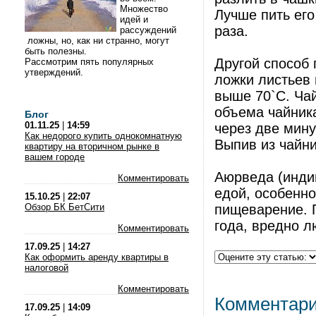
Множество
Лучше пить его
идей и
раза.
рассуждений
ложны, но, как ни странно, могут
быть полезны.
Другой способ 
Рассмотрим пять популярных
утверждений.
ложки листьев 
выше 70`С. Чай
объема чайника
Блог
01.11.25
|
14:59
через две мину
Как недорого купить однокомнатную
Выпив из чайни
квартиру на вторичном рынке в
вашем городе
Аюрведа (индий
Комментировать
едой, особенно
15.10.25
|
22:07
Обзор БК БетСити
пищеварение. П
года, вредно 
Комментировать
17.09.25
|
14:27
Как оформить аренду квартиры в
налоговой
Комментировать
Комментар
17.09.25
|
14:09