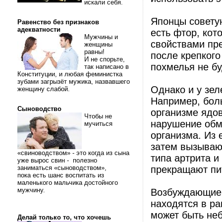
искали себя.
Японцы советую
Равенство без признаков
адекватности
есть фтор, ко
Мужчины и
свойствами пре
женщины
равны!
после крепкого
И не спорьте,
похмелья не бу
так написано в
Конституции, и любая феминистка
зубами загрызёт мужика, назвавшего
Однако и у зел
женщину слабой.
Например, бол
Сыноводство
организме ядо
Чтобы не
нарушение обм
мучиться
организма. Из 
затем вызывают
«свиноводством» - это когда из сына
типа артрита и
уже вырос свин - полезно
заниматься «сыноводством»,
прекращают пи
пока есть шанс воспитать из
маленького мальчика достойного
мужчину.
Возбуждающие 
находятся в ра
может быть не
Делай только то, что хочешь