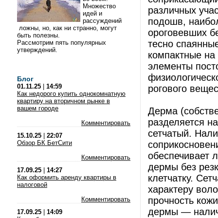
Множество
различных уча
идей и
подошв, наибол
рассуждений
ложны, но, как ни странно, могут
ороговевших б
быть полезны.
тесно спаянные
Рассмотрим пять популярных
утверждений.
компактные на
элементы посто
физиологическо
Блог
01.11.25
|
14:59
рогового вещес
Как недорого купить однокомнатную
квартиру на вторичном рынке в
вашем городе
Дерма (собстве
разделяется на
Комментировать
сетчатый. Нал
15.10.25
|
22:07
Обзор БК БетСити
соприкосновен
обеспечивает 
Комментировать
дермы без рез
17.09.25
|
14:27
клетчатку. Сет
Как оформить аренду квартиры в
налоговой
характеру воло
прочность кож
Комментировать
дермы — наличи
17.09.25
|
14:09