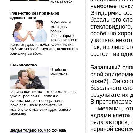
искали себя.
наиболее тонк
Эпидермис сост
Равенство без признаков
адекватности
базального сло
Мужчины и
стекловидного,
женщины
равны!
особенно хоро
И не спорьте,
участках некот
так написано в
Конституции, и любая феминистка
Так, на лице с
зубами загрызёт мужика, назвавшего
состоит из одн
женщину слабой.
Сыноводство
Базальный сло
Чтобы не
слой эпидермис
мучиться
кожей). Он сос
базального сл
«свиноводством» - это когда из сына
результате их 
уже вырос свин - полезно
заниматься «сыноводством»,
В протоплазме 
пока есть шанс воспитать из
— меланин, кот
маленького мальчика достойного
мужчину.
ядрами клеток
ряда авторов,
нервной систе
Делай только то, что хочешь