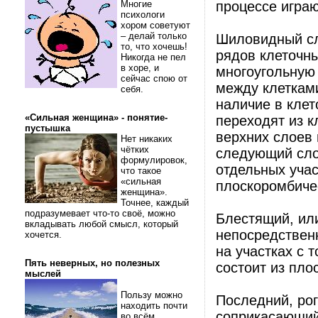
Многие
процессе играю
психологи
хором советуют
– делай только
Шиловидный сло
то, что хочешь!
рядов клеточн
Никогда не пел
в хоре, и
многоугольную
сейчас спою от
между клеткам
себя.
наличие в кле
«Сильная женщина» - понятие-
переходят из к
пустышка
верхних слоев 
Нет никаких
чётких
следующий сло
формулировок,
отдельных уча
что такое
«сильная
плоскоромбиче
женщина».
Точнее, каждый
подразумевает что-то своё, можно
Блестящий, ил
вкладывать любой смысл, который
непосредствен
хочется.
на участках с 
Пять неверных, но полезных
состоит из пло
мыслей
Пользу можно
Последний, ро
находить почти
соприкасающий
во всём.