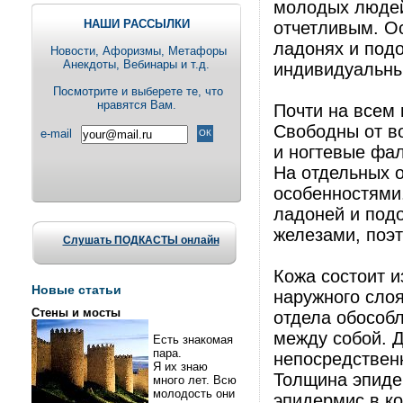
молодых людей
НАШИ РАССЫЛКИ
отчетливым. О
ладонях и подо
Новости, Aфоризмы, Метафоры
Анекдоты, Вебинары и т.д.
индивидуальны
Посмотрите и выберете те, что
нравятся Вам.
Почти на всем
Свободны от в
e-mail
и ногтевые фал
На отдельных о
особенностями.
ладоней и под
железами, поэт
Слушать ПОДКАСТЫ онлайн
Кожа состоит и
Новые статьи
наружного слоя
Стены и мосты
отдела обособл
между собой. Д
Есть знакомая
пара.
непосредствен
Я их знаю
Толщина эпиде
много лет. Всю
молодость они
эпидермис в ко