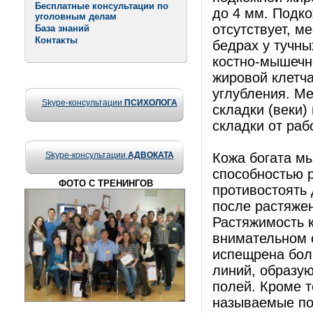
Бесплатные консультации по
до 4 мм. Подк
уголовным делам
отсутствует, м
База знаний
Контакты
бедрах у тучны
костно-мышечн
жировой клетч
углубления. Ме
Skype-консультации
ПСИХОЛОГА
складки (веки)
складки от ра
Skype-консультации
АДВОКАТА
Кожа богата м
способностью р
ФОТО С ТРЕНИНГОВ
противостоять
после растяже
Растяжимость 
внимательном о
испещрена бол
линий, образу
полей. Кроме т
называемые пор