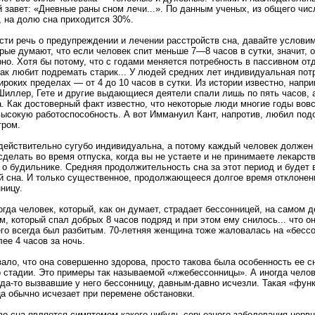
й завет: «Дневные раны сном лечи...». По данным ученых, из общего чис
 на долю сна приходится 30%.
сти речь о предупреждении и лечении расстройств сна, давайте условим
рые думают, что если человек спит меньше 7—8 часов в сутки, значит, 
но. Хотя бы потому, что с годами меняется потребность в пассивном от
как любит подремать старик... У людей средних лет индивидуальная пот
роких пределах — от 4 до 10 часов в сутки. Из истории известно, наприм
Шиллер, Гете и другие выдающиеся деятели спали лишь по пять часов, а
. Как достоверный факт известно, что некоторые люди многие годы вовс
высокую работоспособность. А вот Иммануил Кант, напротив, любил под
тром.
 действительно сугубо индивидуальна, а потому каждый человек должен
сделать во время отпуска, когда вы не устаете и не принимаете лекарств
е о будильнике. Средняя продолжительность сна за этот период и будет
 сна. И только существенное, продолжающееся долгое время отклонен
ницу.
гда человек, который, как он думает, страдает бессонницей, на самом де
, который спал добрых 8 часов подряд и при этом ему снилось... что он
его всегда был разбитым. 70-летняя женщина тоже жаловалась на «бессон
ее 4 часов за ночь.
ало, что она совершенно здорова, просто такова была особенность ее с
о стадии. Это примеры так называемой «лжебессонницы». А иногда челов
огда-то вызвавшие у него бессонницу, давным-давно исчезли. Такая «фун
а обычно исчезает при перемене обстановки.
во сна является симптомом какого-нибудь серьезного заболевания нерв