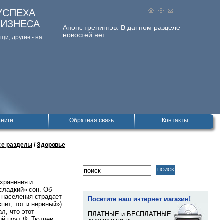
УСПЕХА
БИЗНЕСА
Анонс тренингов:
В данном разделе
новостей нет.
и, дpугие - на
Книги
Обратная связь
Контакты
се разделы
/
Здоровье
охранения и
сладкий» сон. Об
и населения страдает
Посетите наш интернет магазин!
ит, тот и нервный»).
л, что этот
ПЛАТНЫЕ и БЕСПЛАТНЫЕ
й поэт Ф. Тютчев