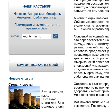
поражения сосудов гол
НАШИ РАССЫЛКИ
зачастую сопровождает
заниматься самолечени
Новости, Aфоризмы, Метафоры
Анекдоты, Вебинары и т.д.
Многих людей волнует
Сейчас установлено, ч
Посмотрите и выберете те, что
видим сны четыре-пять
нравятся Вам.
М. Сеченов образно оп
e-mail
Основной исходный ма
это переплетается с б
причудливость, потому
реалистической послед
человека продолжает ра
происходит накопление
деятельности. Хорошо 
Американский психоло
Слушать ПОДКАСТЫ онлайн
сновидений «на заказ»
следует огорчаться, ч
полезны организму, та
заболевания вам начин
Новые статьи
Хотелось бы также пре
Стены и мосты
время многие из них у
здоровья и может прив
Есть знакомая
меньше живет и раньше
пара.
Я их знаю
Вот почему гигиене сн
много лет. Всю
тем более. Поскольку о
молодость они