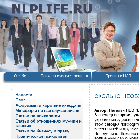
О себе
Психологические тренинги
Тренинги НЛП
Новости
СКОЛЬКО НЕОБХ
Блог
Афоризмы и короткие анекдоты
Автор:
Наталья НЕВ
Метафоры на все случаи жизни
В последнее время, ув
Статьи по психологии
укрепления здоровья ч
Статьи об отношениях мужчин и
этом сегодня приходитс
женщин
бессонницей и другими 
Статьи по бизнесу и праву
Не случайно Шекспир н
Практическая психология
волшебный дар обновля