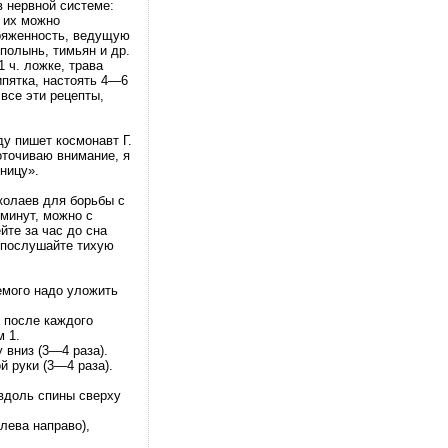
 нервной системе:
о их можно
пряженность, ведущую
 полынь, тимьян и др.
 ч. ложке, трава
ипятка, настоять 4—6
все эти рецепты,
ду пишет космонавт Г.
оточиваю внимание, я
ницу».
колаев для борьбы с
минут, можно с
йте за час до сна
 послушайте тихую
емого надо уложить
я после каждого
 1.
 вниз (3—4 раза).
й руки (3—4 раза).
вдоль спины сверху
лева направо),