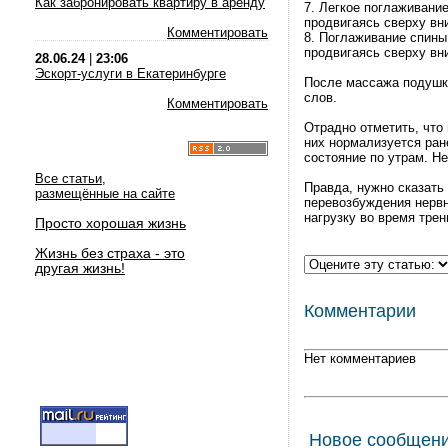
Как забронировать квартиру в аренду
7. Легкое поглаживани
продвигаясь сверху вни
Комментировать
8. Поглаживание спины
продвигаясь сверху вн
28.06.24
|
23:06
Эскорт-услуги в Екатеринбурге
После массажа подушки
слов.
Комментировать
Отрадно отметить, что
них нормализуется ран
состояние по утрам. 
Все статьи,
Правда, нужно сказать
размещённые на сайте
перевозбуждения нервн
нагрузку во время трен
Просто хорошая жизнь
Жизнь без страха - это
другая жизнь!
Комментарии
Нет комментариев
Новое сообщен