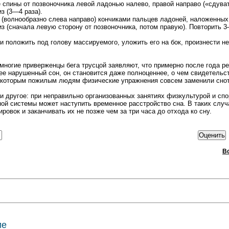
е спины от позвоночника левой ладонью налево, правой направо («сдува
з (3—4 раза).
 (волнообразно слева направо) кончиками пальцев ладоней, наложенных 
из (сначала левую сторону от позвоночника, потом правую). Повторить 3
 положить под голову массируемого, уложить его на бок, произнести 
 многие приверженцы бега трусцой заявляют, что примерно после года р
ее нарушенный сон, он становится даже полноценнее, о чем свидетельс
Некоторым пожилым людям физические упражнения совсем заменили снот
 и другое: при неправильно организованных занятиях физкультурой и спо
ой системы может наступить временное расстройство сна. В таких слу
ировок и заканчивать их не позже чем за три часа до отхода ко сну.
В
ие