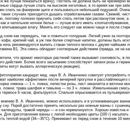
е же лучше показаться врачу). Постель не должна быть ни чрезмерно м
знью сердца лучше спать на высоком изголовье, в то время как при заб
мо спать на фанерном щите и пользоваться небольшой подушкой. Очень
 таких случаях приходится дышать отработанными газами. Свежий, чис
ю, поэтому полезно приучить себя спать летом при распахнутом окне, а
 как и нательное ночное белье — лучше всего иметь хлопчатобумажное,
 впитывающее влагу. Менять его следует как можно чаще и после стирк
д сном как переедать, так и ложиться голодным. Легкий ужин за полтора
 кофе, крепкий чай, а уж тем более спиртные напитки, должны быть иск
на ночь рекомендуется выпить стакан теплого молока с двумя чайными 
тамина B1. Эта смесь обладает снотворным действием (правда, не на ка
етили, что аромат некоторых растений также вызывает сонливость, в п
ого действия. Более всего засыпанию способствуют запахи розы и геран
веты могут вызвать аллергическую реакцию).
фитотерапии кандидат мед. наук В. А. Иванченко советует употреблять 
омат наиболее эффективен после вечерней прогулки и расслабляющего 
орки лимона — 1 ч. ложка; лепестки розы, лист эвкалипта и веточки м
ч. ложки; трава шалфея и тимьяна — по 3 ч. ложки. Измельченная смес
в термосе 6 часов, фильтруется. Спальня опрыскивается из пульверизат
 мнению В. А. Иванченко, можно использовать и в успокаивающих ванна
 сну. Порой достаточно принять несколько раз ножные ванны с сушениц
 календулы, травой череды — и сон нормализуется. Хорошо известна и
н. Для приготовления ванны с липой необходимо цветы (100 г) насыпат
уть теплой водой (34—35°С). Принимают их перед сном в течение 10 мин