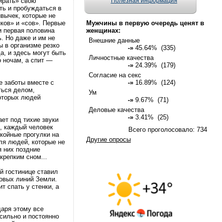
ирать» свою
Полезная информация
ть и пробуждаться в
ивычек, которые не
ков» и «сов». Первые
Мужчины в первую очередь ценят в
и первая половина
женщинах:
. Но даже и им не
Внешние данные
ы в организме резко
-»
45.64% (335)
, и здесь могут быть
Личностные качества
 ночам, а спит —
-»
24.39% (179)
Согласие на секс
е заботы вместе с
-»
16.89% (124)
ться делом,
Ум
которых людей
-»
9.67% (71)
Деловые качества
-»
3.41% (25)
ет под тихие звуки
, каждый человек
Всего проголосовало: 734
окойные прогулки на
Другие опросы
ля людей, которые не
я них поздние
крепким сном...
й гостинице ставил
ловых линий Земли.
т спать у стенки, а
даря этому все
сильно и постоянно