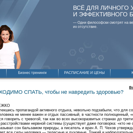
ВСЁ ДЛЯ ЛИЧНОГО 
И ЭФФЕКТИВНОГО 
— Одни философски смотpят на вещ
их отсутствие.
Бизнес тренинги
РАСПИСАНИЕ И ЦЕНЫ
В
ОДИМО СПАТЬ, чтобы не навредить здоровью?
РЕЖКО
лекшись пропагандой активного отдыха, невольно подзабыли, что для с
еловека не менее важен и отдых пассивный, в частности полноценный, «
я говорить с тревогой, так как во всех высокоразвитых странах до трет
расстройствами нервной системы (существует даже поговорка: «кто не сп
азывал сон бальзамом природы, а писатель и врач А. П. Чехов утвержда
ет все силы человека — телесные и духовные. Тонкий и наблюдательны