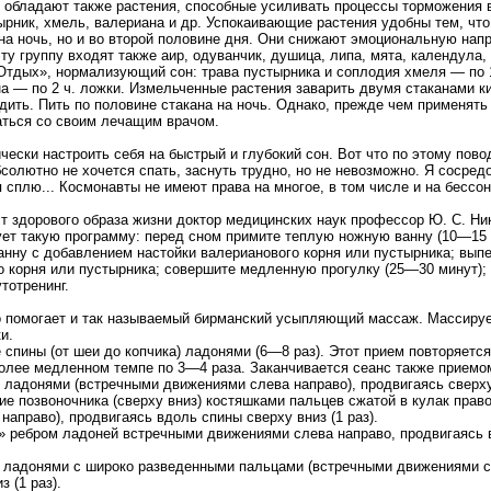
обладают также растения, способные усиливать процессы торможения в
ырник, хмель, валериана и др. Успокаивающие растения удобны тем, чт
 на ночь, но и во второй половине дня. Они снижают эмоциональную на
эту группу входят также аир, одуванчик, душица, липа, мята, календула,
«Отдых», нормализующий сон: трава пустырника и соплодия хмеля — по 1
а — по 2 ч. ложки. Измельченные растения заварить двумя стаканами к
дить. Пить по половине стакана на ночь. Однако, прежде чем применять 
аться со своим лечащим врачом.
ески настроить себя на быстрый и глубокий сон. Вот что по этому пово
бсолютно не хочется спать, заснуть трудно, но не невозможно. Я сосред
 сплю... Космонавты не имеют права на многое, в том числе и на бессон
т здорового образа жизни доктор медицинских наук профессор Ю. С. Ни
ет такую программу: перед сном примите теплую ножную ванну (10—15 
анну с добавлением настойки валерианового корня или пустырника; выпе
о корня или пустырника; совершите медленную прогулку (25—30 минут);
тотренинг.
о помогает и так называемый бирманский усыпляющий массаж. Массиру
и.
 спины (от шеи до копчика) ладонями (6—8 раз). Этот прием повторяетс
олее медленном темпе по 3—4 раза. Заканчивается сеанс также приемом
 ладонями (встречными движениями слева направо), продвигаясь сверху
е позвоночника (сверху вниз) костяшками пальцев сжатой в кулак право
 направо), продвигаясь вдоль спины сверху вниз (1 раз).
» ребром ладоней встречными движениями слева направо, продвигаясь 
 ладонями с широко разведенными пальцами (встречными движениями с
 (1 раз).