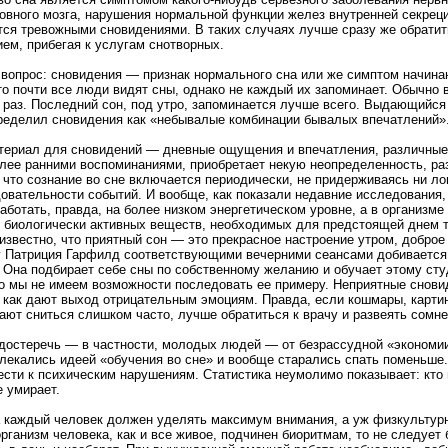
овного мозга, нарушения нормальной функции желез внутренней секреции 
ся тревожными сновидениями. В таких случаях лучше сразу же обратить
ем, прибегая к услугам снотворных.
 вопрос: сновидения — признак нормального сна или же симптом начин
то почти все люди видят сны, однако не каждый их запоминает. Обычно 
 раз. Последний сон, под утро, запоминается лучше всего. Выдающийся
ределил сновидения как «небывалые комбинации бывалых впечатлений»
териал для сновидений — дневные ощущения и впечатления, различные
олее ранними воспоминаниями, приобретает некую неопределенность, ра
 что сознание во сне включается периодически, не придерживаясь ни лог
овательности событий. И вообще, как показали недавние исследования, 
ботать, правда, на более низком энергетическом уровне, а в организме 
 биологически активных веществ, необходимых для предстоящей днем 
известно, что приятный сон — это прекрасное настроение утром, доброе
г Патриция Гарфилд соответствующими вечерними сеансами добивается
. Она подбирает себе сны по собственному желанию и обучает этому сту
то мы не имеем возможности последовать ее примеру. Неприятные снови
к как дают выход отрицательным эмоциям. Правда, если кошмары, картин
ают сниться слишком часто, лучше обратиться к врачу и развеять сомне
достеречь — в частности, молодых людей — от безрассудной «экономии
влекались идеей «обучения во сне» и вообще старались спать поменьше.
ести к психическим нарушениям. Статистика неумолимо показывает: кто 
 умирает.
а каждый человек должен уделять максимум внимания, а уж физкультур
рганизм человека, как и все живое, подчинен биоритмам, то не следует 