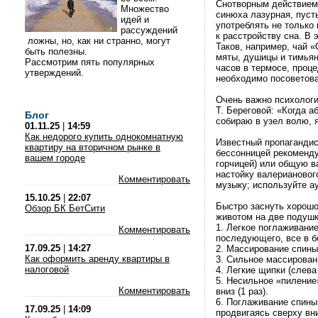
Снотворным действием 
Множество
синюха лазурная, пуст
идей и
употреблять не только
рассуждений
к расстройству сна. В 
ложны, но, как ни странно, могут
Таков, например, чай 
быть полезны.
мяты, душицы и тимьян
Рассмотрим пять популярных
часов в термосе, проце
утверждений.
необходимо посоветов
Очень важно психологич
Т. Береговой: «Когда а
Блог
собираю в узел волю, я
01.11.25
|
14:59
Как недорого купить однокомнатную
Известный пропагандис
квартиру на вторичном рынке в
бессонницей рекоменду
вашем городе
горчицей) или общую в
настойку валериановог
Комментировать
музыку; используйте ау
15.10.25
|
22:07
Быстро заснуть хорош
Обзор БК БетСити
животом на две подушк
1. Легкое поглаживание
Комментировать
последующего, все в б
17.09.25
|
14:27
2. Массирование спины
Как оформить аренду квартиры в
3. Сильное массировани
налоговой
4. Легкие щипки (слева
5. Несильное «пиление
Комментировать
вниз (1 раз).
6. Поглаживание спины
17.09.25
|
14:09
продвигаясь сверху вниз