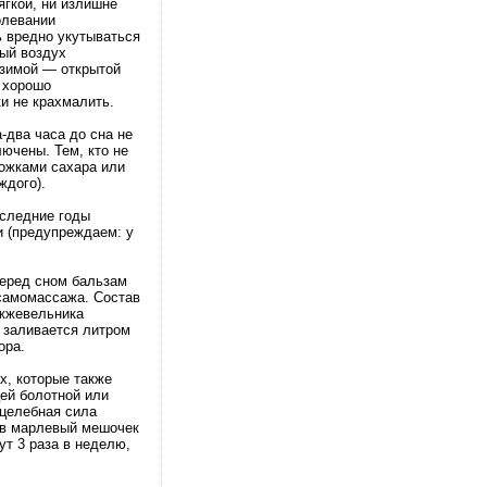
ягкой, ни излишне
олевании
 вредно укутываться
тый воздух
 зимой — открытой
 хорошо
и не крахмалить.
-два часа до сна не
лючены. Тем, кто не
ложками сахара или
ждого).
оследние годы
и (предупреждаем: у
перед сном бальзам
самомассажа. Состав
ожжевельника
ь заливается литром
ора.
х, которые также
ей болотной или
 целебная сила
ь в марлевый мешочек
ут 3 раза в неделю,