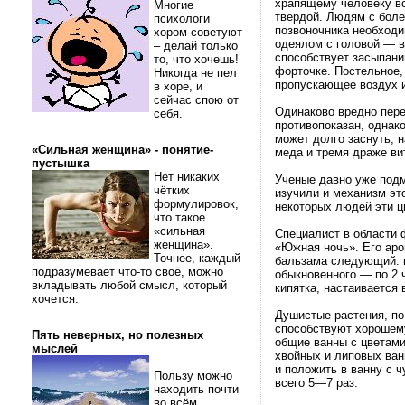
храпящему человеку вс
Многие
твердой. Людям с боле
психологи
позвоночника необходи
хором советуют
одеялом с головой — в
– делай только
способствует засыпани
то, что хочешь!
форточке. Постельное,
Никогда не пел
пропускающее воздух и
в хоре, и
сейчас спою от
Одинаково вредно пере
себя.
противопоказан, однако
может долго заснуть, 
«Сильная женщина» - понятие-
меда и тремя драже ви
пустышка
Нет никаких
Ученые давно уже подм
чётких
изучили и механизм эт
формулировок,
некоторых людей эти ц
что такое
«сильная
Специалист в области 
женщина».
«Южная ночь». Его ар
Точнее, каждый
бальзама следующий: к
подразумевает что-то своё, можно
обыкновенного — по 2 
вкладывать любой смысл, который
кипятка, настаивается 
хочется.
Душистые растения, по
способствуют хорошему
Пять неверных, но полезных
общие ванны с цветами
мыслей
хвойных и липовых ван
и положить в ванну с ч
Пользу можно
всего 5—7 раз.
находить почти
во всём.