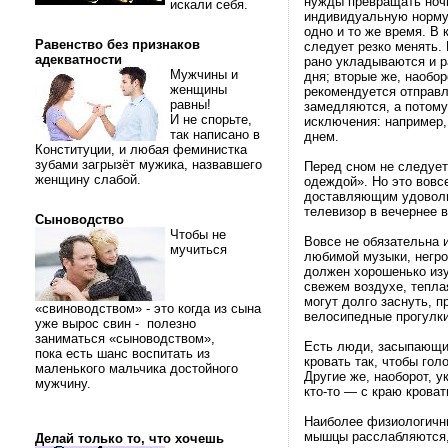
нужды превращать ночь
искали себя.
индивидуальную норму 
одно и то же время. В 
Равенство без признаков
следует резко менять.
адекватности
рано укладываются и р
Мужчины и
дня; вторые же, наобо
женщины
рекомендуется отправл
равны!
замедляются, а потому
И не спорьте,
исключения: например,
так написано в
днем.
Конституции, и любая феминистка
зубами загрызёт мужика, назвавшего
Перед сном не следует
женщину слабой.
одеждой». Но это вовсе
доставляющим удовольс
телевизор в вечернее 
Сыноводство
Чтобы не
Вовсе не обязательна 
мучиться
любимой музыки, негро
должен хорошенько изу
свежем воздухе, тепла
могут долго заснуть, 
«свиноводством» - это когда из сына
велосипедные прогулки
уже вырос свин - полезно
заниматься «сыноводством»,
Есть люди, засыпающие
пока есть шанс воспитать из
кровать так, чтобы го
маленького мальчика достойного
Другие же, наоборот, у
мужчину.
кто-то — с краю кроват
Наиболее физиологичны
мышцы расслабляются, 
Делай только то, что хочешь