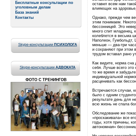
Бесплатные консультации по
оставил всем нам тако
уголовным делам
влияющих на здоровье,
База знаний
Контакты
Однако, прежде чем ве
этим понимаем. Некото
бессонницей. Это невер
много спит младенец, 
колеблется в весьма ши
Наполеон, Гумбольдт, 
Skype-консультации
ПСИХОЛОГА
меньше — два-три часа
и сохраняют при этом 
трудом вставал рано у
Как видите, норма сна
Skype-консультации
АДВОКАТА
себя. Лучше всего это 
то же время и забудьт
индивидуальной нормой
ФОТО С ТРЕНИНГОВ
расценивать как бессон
Встречаются случаи, ко
было с одним студентом
результате день для н
всю жизнь не спала бол
Обследование же показ
«проскакивала» все ег
годы, хотя причины, к
автономная» бессонниц
Но нередко расстройст