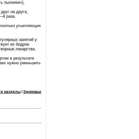
ть пылинки»),
друг на друга,
—4 раза.
несколько усыпляющих
егулярных занятий у
твует их бодрое
ворные лекарства.
ртом в результате
чаях нужно уменьшить
се разделы
/
Здоровье