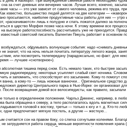
 в день и наоборот. При вынужденной сменной работе необходимо «доб
сна за счет дневных или вечерних часов. Лучше всего, конечно, засыпа
какие часы — это уже зависит от самого человека, режима его труда, пр
 Как известно, большинство людей делятся на две категории — «жаворон
ано просыпаются, наиболее продуктивные часы работы для них — утро 
рот, «раскачиваются» лишь к полудню и спать ложатся далеко за полночь
яться в царство Морфея позже часа ночи. К этому времени все процесс
 на высокую работоспособность рассчитывать уже не приходится. Правда
 известный советский писатель Валентин Пикуль работает в основном по
 возбуждаться, обдумывать волнующие события: надо «снимать дневны
 не значит, что на ночь нельзя почитать литературу легкого жанра, заня
твие, или посмотреть телепередачу (парадоксально, но факт: для не
время — лучшее «снотворное»).
и абсолютная тишина перед сном. Есть немало таких, кто быстрее засыпа
мкую радиопередачу, некоторых усыпляет слабый свет ночника. Словом
чить и запомнить, что способствует его засыпанию. Кому-то помогут сп
я ванна, а кому-то — лишь ножные ванночки... Оригинальное средство д
предложил директор Центрального парка в Нью-Йорке: он организовал дл
. После возвращения домой все велосипедисты, как правило, засыпали 
 только в определенном положении. Чарльз Диккенс, например, в любо
лова была обращена к северу, а тело располагалось вдоль магнитных си
кладываются головой к востоку, третьи — только к югу и т. д. Кто-то люби
и, одни предпочитают мягкую постель, а другие — жесткую...
м считается сон на правом боку, со слегка согнутыми коленями. Благо
не затрудняется работа сердца, меньше вероятности появления храпа (