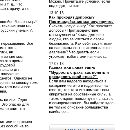
Можно. Прочитайте условия, если
и т. д., что
подходят, пишите.
ся к врачу, а не
13.10.13
Как проходят допросы?
ающейся бессонницы?
Противодействие манипуляциям.
в течение ночи мы
Скачать новую книгу "Как проходят
 русский ученый И.
допросы? Противодействие
.
манипуляциям."Книга для всех
людей, кто заботиться о своей
 переживания. Все
безопасности. Как себя вести, если
змытость,
на вас оказывают психологическое
ики, ни
давление? Что делать если
и во сне мозг
угрожают избить или начинают...
за это время
17.07.13
трудовой
Вышла моя новая книга
 начало дня.
"Мудрость страха: как понять и
 получения
преодолеть свой страх?"
дентов. Однако не
Если вам надоело находиться в
дения по-своему тоже
ожидании чего-то и надеяться на
ы того или иного
кого-то, то эта книга поможет вам
ния.
опираться на собственные силы, а
также откроет новые пути к счастью
» на сне. Одно
и самореализации. Вы найдете здесь
 Это опасно для
не только описание большинства
мало спит, тот
наиболее...
ник или спортсмен —
без особой на то