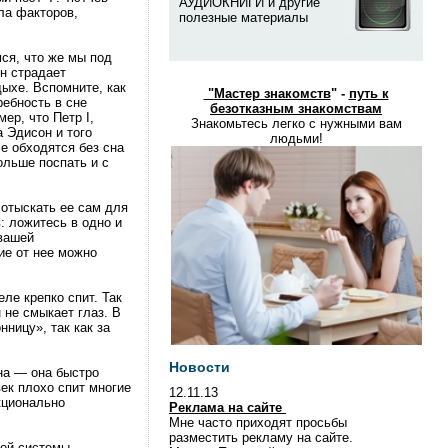
АУДИОКНИГИ и другие
ла факторов,
полезные материалы
ся, что же мы под
он страдает
дыхе. Вспомните, как
"
Мастер знакомств
" -
путь к
ребность в сне
безотказным знакомствам
ер, что Петр I,
Знакомьтесь легко с нужными вам
 Эдисон и того
людьми!
е обходятся без сна
ольше поспать и с
 отыскать ее сам для
: ложитесь в одно и
 вашей
ие от нее можно
ле крепко спит. Так
 не смыкает глаз. В
ницу», так как за
Новости
на — она быстро
ек плохо спит многие
12.11.13
кционально
Реклама на сайте
Мне часто приходят просьбы
разместить рекламу на сайте.
ной системы,