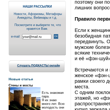
поэтому они по
НАШИ РАССЫЛКИ
лишних вопросо
Новости, Aфоризмы, Метафоры
Анекдоты, Вебинары и т.д.
Правило перв
Посмотрите и выберете те, что
нравятся Вам.
Если к женщине
безобидная пат
e-mail
передвинуть. 
мужские болезн
всякие техниче
и её «фэн-шуй»
Слушать ПОДКАСТЫ онлайн
Встречаются и
женское «фэн-ш
Новые статьи
рамки своего 
Стены и мосты
места.
С одним покло
Есть знакомая
пара.
этажей, но «фэ
Я их знаю
распространяет
много лет. Всю
молодость они
купил зеркала 