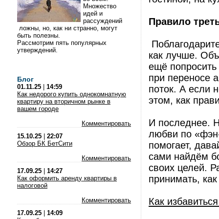
Множество
идей и
Правило трет
рассуждений
ложны, но, как ни странно, могут
быть полезны.
Поблагодарите 
Рассмотрим пять популярных
утверждений.
как лучше. Объ
ещё попросить 
при переносе 
Блог
01.11.25
|
14:59
поток. А если 
Как недорого купить однокомнатную
этом, как прав
квартиру на вторичном рынке в
вашем городе
И последнее. Н
Комментировать
любви по «фэн
15.10.25
|
22:07
Обзор БК БетСити
помогает, дава
сами найдём б
Комментировать
своих целей. Р
17.09.25
|
14:27
принимать, как
Как оформить аренду квартиры в
налоговой
Как избавиться
Комментировать
17.09.25
|
14:09