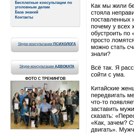
Бесплатные консультации по
Как мы жили бе
уголовным делам
стояла неправи
База знаний
Контакты
поставленных н
почему у всех 
обустроить по 
просто ломятся
Skype-консультации
ПСИХОЛОГА
можно стать сч
знали?
Skype-консультации
АДВОКАТА
Всё так. Я рас
сойти с ума.
ФОТО С ТРЕНИНГОВ
Китайские жен
передвигать ме
что-то появляе
заставить муж
сказать: «Пере
«Как, зачем? С
двигать». Мужч