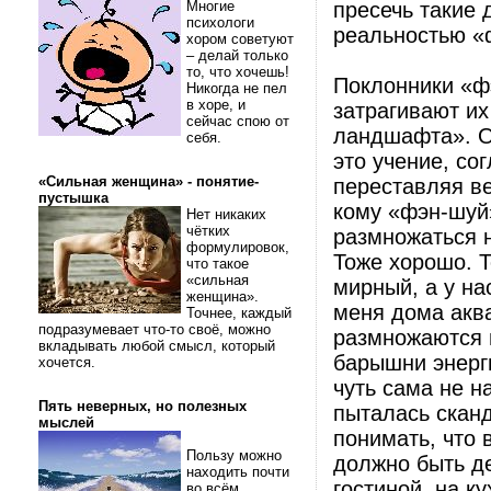
Многие
пресечь такие 
психологи
реальностью «
хором советуют
– делай только
то, что хочешь!
Поклонники «ф
Никогда не пел
в хоре, и
затрагивают их
сейчас спою от
ландшафта». О
себя.
это учение, со
«Сильная женщина» - понятие-
переставляя ве
пустышка
кому «фэн-шуй»
Нет никаких
чётких
размножаться н
формулировок,
Тоже хорошо. Т
что такое
«сильная
мирный, а у на
женщина».
меня дома аква
Точнее, каждый
подразумевает что-то своё, можно
размножаются н
вкладывать любой смысл, который
барышни энерги
хочется.
чуть сама не н
Пять неверных, но полезных
пыталась сканд
мыслей
понимать, что 
Пользу можно
должно быть де
находить почти
гостиной, на ку
во всём.