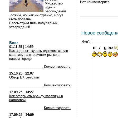
Нет комментариев
Множество
идей и
рассуждений
ложны, но, как ни странно, могут
быть полезны.
Рассмотрим пять популярных
утверждений.
Новое сообщен
Имя*:
Блог
01.11.25
|
14:59
Как недорого купить однокомнатную
квартиру на вторичном рынке в
вашем городе
Комментировать
15.10.25
|
22:07
Обзор БК БетСити
Комментировать
17.09.25
|
14:27
Как оформить аренду квартиры в
налоговой
Комментировать
17.09.25
|
14:09