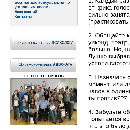
1. Каждый раз
Бесплатные консультации по
от крика голо
уголовным делам
База знаний
сильно занята
Контакты
(практиковать
2. Обещайте к
уикенд, театр
Skype-консультации
ПСИХОЛОГА
больше! Но, н
Лучше выбрасы
успели слетет
Skype-консультации
АДВОКАТА
3. Назначать 
ФОТО С ТРЕНИНГОВ
момент, или д
часов в одинн
ты против??? 
4. Забудьте о
попытается вс
что это было 