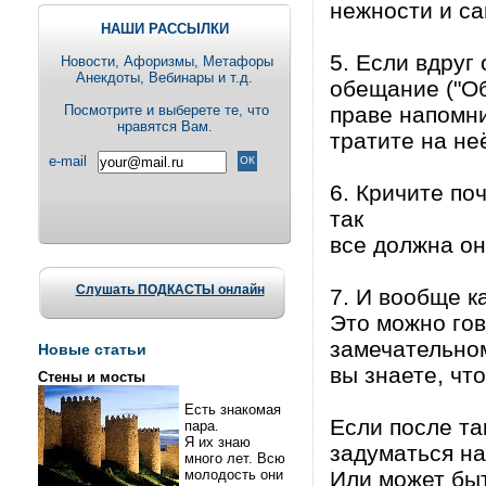
нежности и с
НАШИ РАССЫЛКИ
5. Если вдруг
Новости, Aфоризмы, Метафоры
Анекдоты, Вебинары и т.д.
обещание ("Об
Посмотрите и выберете те, что
праве напомни
нравятся Вам.
тратите на не
e-mail
6. Кричите по
так
все должна он
Слушать ПОДКАСТЫ онлайн
7. И вообще к
Это можно гов
замечательном
Новые статьи
вы знаете, чт
Стены и мосты
Есть знакомая
Если после та
пара.
Я их знаю
задуматься на
много лет. Всю
молодость они
Или может быт