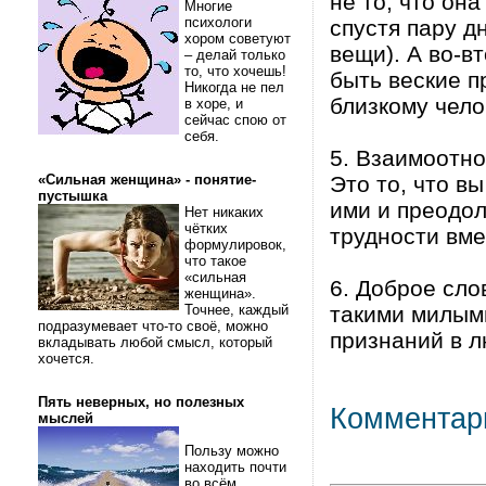
не то, что он
Многие
психологи
спустя пару д
хором советуют
вещи). А во-в
– делай только
то, что хочешь!
быть веские п
Никогда не пел
близкому чело
в хоре, и
сейчас спою от
себя.
5. Взаимоотно
«Сильная женщина» - понятие-
Это то, что в
пустышка
ими и преодол
Нет никаких
чётких
трудности вме
формулировок,
что такое
«сильная
6. Доброе сло
женщина».
Точнее, каждый
такими милым
подразумевает что-то своё, можно
признаний в л
вкладывать любой смысл, который
хочется.
Пять неверных, но полезных
Комментар
мыслей
Пользу можно
находить почти
во всём.