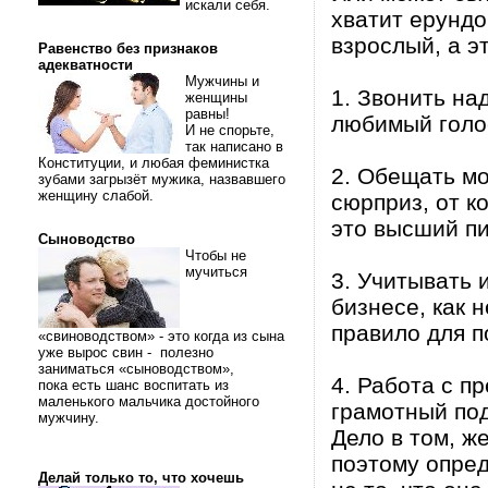
искали себя.
хватит ерундо
взрослый, а э
Равенство без признаков
адекватности
Мужчины и
1. Звонить на
женщины
равны!
любимый голос
И не спорьте,
так написано в
Конституции, и любая феминистка
2. Обещать мо
зубами загрызёт мужика, назвавшего
женщину слабой.
сюрприз, от к
это высший п
Сыноводство
Чтобы не
мучиться
3. Учитывать 
бизнесе, как 
правило для 
«свиноводством» - это когда из сына
уже вырос свин - полезно
заниматься «сыноводством»,
4. Работа с п
пока есть шанс воспитать из
маленького мальчика достойного
грамотный под
мужчину.
Дело в том, ж
поэтому опре
Делай только то, что хочешь