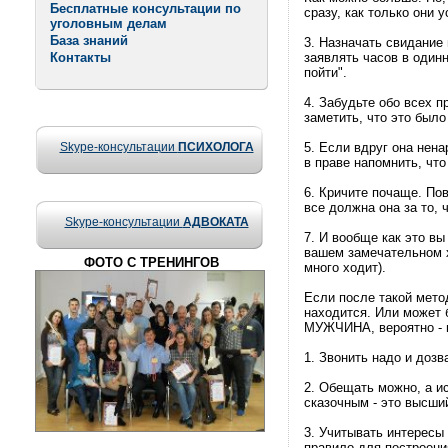
Бесплатные консультации по
сразу, как только они 
уголовным делам
База знаний
3. Назначать свидание
Контакты
заявлять часов в одинн
пойти".
4. Забудьте обо всех п
заметить, что это было
Skype-консультации
ПСИХОЛОГА
5. Если вдруг она нена
в праве напомнить, что
6. Кричите почаще. Пов
все должна она за то, 
Skype-консультации
АДВОКАТА
7. И вообще как это вы
вашем замечательном х
ФОТО С ТРЕНИНГОВ
много ходит).
Если после такой мето
находится. Или может 
МУЖЧИНА, вероятно - в
1. Звонить надо и доз
2. Обещать можно, а и
сказочным - это высши
3. Учитывать интересы 
правило для построени