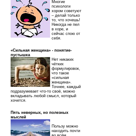
Многие
психологи
хором советуют
– делай только
то, что хочешь!
Никогда не пел
в хоре, и
сейчас спою от
себя.
«Сильная женщина» - понятие-
пустышка
Нет никаких
чётких
формулировок,
что такое
«сильная
женщина».
Точнее, каждый
подразумевает что-то своё, можно
вкладывать любой смысл, который
хочется.
Пять неверных, но полезных
мыслей
Пользу можно
находить почти
во всём.