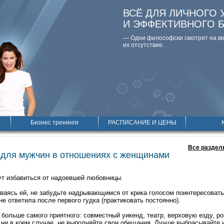
ВСЁ ДЛЯ ЛИЧНОГО 
И ЭФФЕКТИВНОГО 
— Одни философски смотpят на вещ
их отсутствие.
Бизнес тренинги
РАСПИСАНИЕ И ЦЕНЫ
Все раздел
 для мужчин в отношениях с женщинами
т избавиться от надоевшей любовницы.
иваясь ей, не забудьте надрывающимся от крика голосом поинтересовать
 не ответила после первого гудка (практиковать постоянно).
 больше самого приятного: совместный уикенд, театр, верховую езду, р
 ни в коем случае, не выполняйте свои обещания. Лучше выбрасывайте 