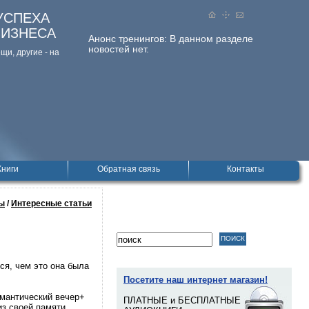
УСПЕХА
БИЗНЕСА
Анонс тренингов:
В данном разделе
новостей нет.
и, дpугие - на
Книги
Обратная связь
Контакты
ы
/
Интересные статьи
ся, чем это она была
Посетите наш интернет магазин!
омантический вечер+
ПЛАТНЫЕ и БЕСПЛАТНЫЕ
из своей памяти