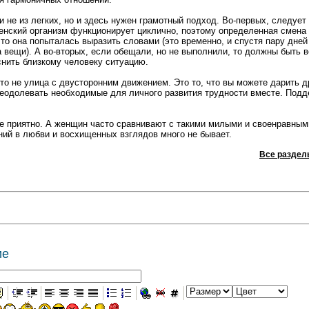
и не из легких, но и здесь нужен грамотный подход. Во-первых, следует 
женский организм функционирует циклично, поэтому определенная смена
что она попыталась выразить словами (это временно, и спустя пару дне
а вещи). А во-вторых, если обещали, но не выполнили, то должны быть 
нить близкому человеку ситуацию.
то не улица с двусторонним движением. Это то, что вы можете дарить д
еодолевать необходимые для личного развития трудности вместе. Подд
ке приятно. А женщин часто сравнивают с такими милыми и своенравным
ний в любви и восхищенных взглядов много не бывает.
Все раздел
ие