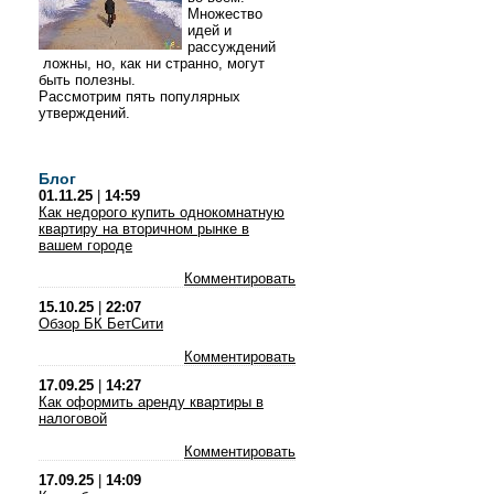
Множество
идей и
рассуждений
ложны, но, как ни странно, могут
быть полезны.
Рассмотрим пять популярных
утверждений.
Блог
01.11.25
|
14:59
Как недорого купить однокомнатную
квартиру на вторичном рынке в
вашем городе
Комментировать
15.10.25
|
22:07
Обзор БК БетСити
Комментировать
17.09.25
|
14:27
Как оформить аренду квартиры в
налоговой
Комментировать
17.09.25
|
14:09