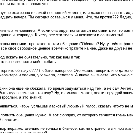
успели слететь с ваших уст.
 нужно экстренно в самый последний момент, или даже не назначать их, 
адцать вечера "Ты сегодня остаешься у меня. Что, ты против??? Ладно, 
риятных мгновениях. А если она вдруг попытается вспомнить их, то вам
 давно и неправда. К чему все эти телячьи нежности и сантименты!
роком вспомнит про какое-то там обещание ("Обещал? Ну, у тебя и фанта
 все свое свободное ценное времечко тратите на неё. Даже на друзей не
од искать не обязательно, так как вам и так
что вы позволяете себя любить.
 терпите её такую??? Любите, наверное. Это можно говорить иногда коне
арактере и холила, ублажала, лелеяла. А иначе вы знаете, что можно 
дики она еще не сбежала, то время задуматься над тем, а не сам Ангел
быть лучше сменить тактику? Ну, в смысле, может, хватит ерундой зани
зрослый, а это значит:
ваниваться, чтобы услышав ласковый любимый голос, сказать что-то не м
сполнять обещания нужно. А вот сюрприз, от которого теряется грань м
й пилотаж.
партнера желательно не только в бизнесе, как не странно, в личной жи
я гармоничных отношений.