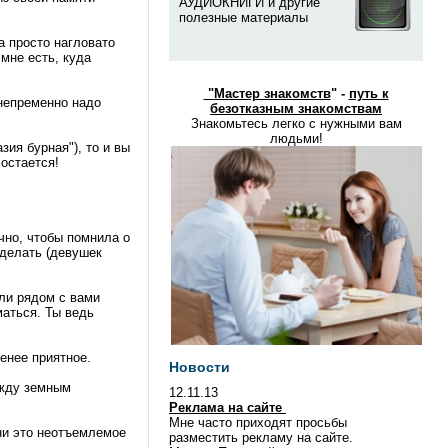
АУДИОКНИГИ и другие
полезные материалы
а просто нагловато
мне есть, куда
"
Мастер знакомств
" -
путь к
 непременно надо
безотказным знакомствам
Знакомьтесь легко с нужными вам
людьми!
зия бурная"), то и вы
 остается!
чно, чтобы помнила о
сделать (девушек
 ли рядом с вами
маться. Ты ведь
енее приятное.
Новости
ежду земным
12.11.13
Реклама на сайте
Мне часто приходят просьбы
зни это неотъемлемое
разместить рекламу на сайте.