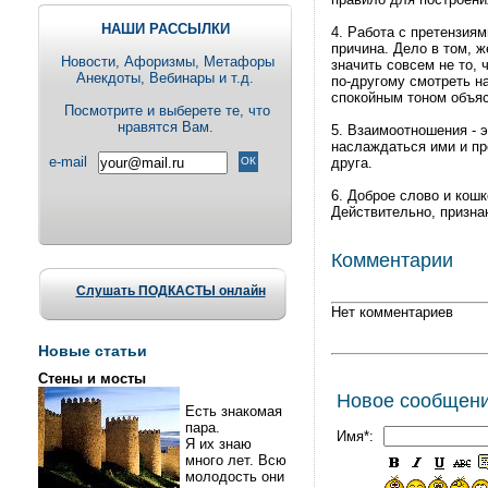
НАШИ РАССЫЛКИ
4. Работа с претензиям
причина. Дело в том, 
Новости, Aфоризмы, Метафоры
значить совсем не то, 
Анекдоты, Вебинары и т.д.
по-другому смотреть н
спокойным тоном объяс
Посмотрите и выберете те, что
нравятся Вам.
5. Взаимоотношения - э
наслаждаться ими и пр
e-mail
друга.
6. Доброе слово и кош
Действительно, призна
Комментарии
Слушать ПОДКАСТЫ онлайн
Нет комментариев
Новые статьи
Стены и мосты
Новое сообщен
Есть знакомая
пара.
Имя*:
Я их знаю
много лет. Всю
молодость они