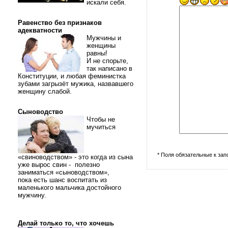
искали себя.
Равенство без признаков
адекватности
Мужчины и
женщины
равны!
И не спорьте,
так написано в
Конституции, и любая феминистка
зубами загрызёт мужика, назвавшего
женщину слабой.
Сыноводство
Чтобы не
мучиться
* Поля обязательные к за
«свиноводством» - это когда из сына
уже вырос свин - полезно
заниматься «сыноводством»,
пока есть шанс воспитать из
маленького мальчика достойного
мужчину.
Делай только то, что хочешь