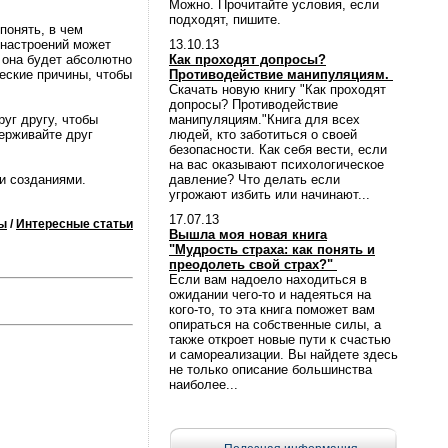
Можно. Прочитайте условия, если
подходят, пишите.
понять, в чем
 настроений может
13.10.13
й она будет абсолютно
Как проходят допросы?
веские причины, чтобы
Противодействие манипуляциям.
Скачать новую книгу "Как проходят
допросы? Противодействие
руг другу, чтобы
манипуляциям."Книга для всех
ерживайте друг
людей, кто заботиться о своей
безопасности. Как себя вести, если
на вас оказывают психологическое
и созданиями.
давление? Что делать если
угрожают избить или начинают...
17.07.13
ы
/
Интересные статьи
Вышла моя новая книга
"Мудрость страха: как понять и
преодолеть свой страх?"
Если вам надоело находиться в
ожидании чего-то и надеяться на
кого-то, то эта книга поможет вам
опираться на собственные силы, а
также откроет новые пути к счастью
и самореализации. Вы найдете здесь
не только описание большинства
наиболее...