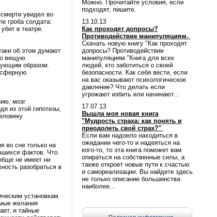
Можно. Прочитайте условия, если
подходят, пишите.
 смерти увидел во
ле гроба солдата:
13.10.13
убит в театре.
Как проходят допросы?
Противодействие манипуляциям.
Скачать новую книгу "Как проходят
таки об этом думают
допросы? Противодействие
то вещую
манипуляциям."Книга для всех
дующим образом.
людей, кто заботиться о своей
оосферную
безопасности. Как себя вести, если
на вас оказывают психологическое
давление? Что делать если
угрожают избить или начинают...
ию, мозг
17.07.13
я из этой гипотезы,
Вышла моя новая книга
еловеку
"Мудрость страха: как понять и
преодолеть свой страх?"
Если вам надоело находиться в
ожидании чего-то и надеяться на
я во сне только на
кого-то, то эта книга поможет вам
вшихся фактов. Что
опираться на собственные силы, а
обще не имеет ни
также откроет новые пути к счастью
ность разобраться в
и самореализации. Вы найдете здесь
.
не только описание большинства
наиболее...
ическим установкам.
имые желания
ает, и тайные