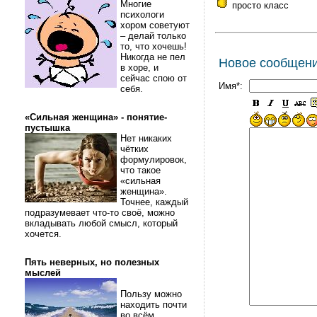
Многие
просто класс
психологи
хором советуют
– делай только
то, что хочешь!
Никогда не пел
Новое сообщен
в хоре, и
сейчас спою от
Имя*:
себя.
«Сильная женщина» - понятие-
пустышка
Нет никаких
чётких
формулировок,
что такое
«сильная
женщина».
Точнее, каждый
подразумевает что-то своё, можно
вкладывать любой смысл, который
хочется.
Пять неверных, но полезных
мыслей
Пользу можно
находить почти
во всём.