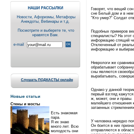
НАШИ РАССЫЛКИ
Говорят, что вещий со
сне Белый дом и в нем
Новости, Aфоризмы, Метафоры
"Кто умер?" Солдат отв
Анекдоты, Вебинары и т.д.
Посмотрите и выберете те, что
Подобных примеров вещ
нравятся Вам.
специалисты? На этот 
информацию спящий чел
e-mail
Отключенный от реальн
информацию и выбирае
Неврологи же сравнива
обрабатывает собранну
сны являются своеобра
вырабатывать, соверше
Слушать ПОДКАСТЫ онлайн
Однако у данной теори
первый взгляд кажутс
Новые статьи
ж, может, они и правы
малейшего отношения к
Стены и мосты
затаенных стремлениях
Есть знакомая
пара.
У человека нередко по
Я их знаю
Он боится в них призн
много лет. Всю
отправляются в область
молодость они