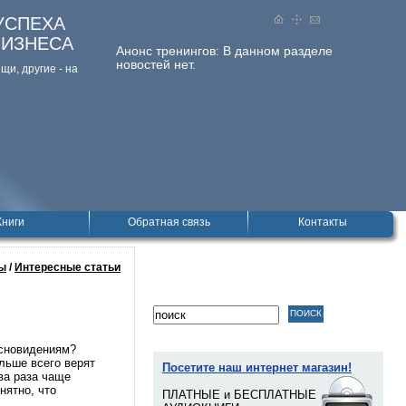
УСПЕХА
БИЗНЕСА
Анонс тренингов:
В данном разделе
новостей нет.
и, дpугие - на
Книги
Обратная связь
Контакты
ы
/
Интересные статьи
 сновидениям?
льше всего верят
Посетите наш интернет магазин!
ва раза чаще
нятно, что
ПЛАТНЫЕ и БЕСПЛАТНЫЕ