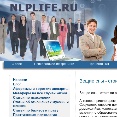
О себе
Психологические тренинги
Тренинги НЛП
Новости
Вещие сны - стои
Блог
Афоризмы и короткие анекдоты
Вещие сны - стоит ли в
Метафоры на все случаи жизни
Статьи по психологии
А теперь пришло время
Статьи об отношениях мужчин и
Социологи, опросив по
женщин
домохозяйки, малоквал
Статьи по бизнесу и праву
мужчин), с образовани
Практическая психология
социологов проведенны