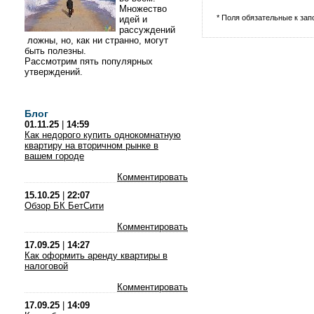
Множество
* Поля обязательные к за
идей и
рассуждений
ложны, но, как ни странно, могут
быть полезны.
Рассмотрим пять популярных
утверждений.
Блог
01.11.25
|
14:59
Как недорого купить однокомнатную
квартиру на вторичном рынке в
вашем городе
Комментировать
15.10.25
|
22:07
Обзор БК БетСити
Комментировать
17.09.25
|
14:27
Как оформить аренду квартиры в
налоговой
Комментировать
17.09.25
|
14:09