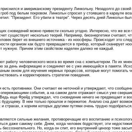
н приснился и американскому президенту Линкольну. Незадолго до своей
 гроб под белым покровом. Линкольн спросил у стоявшего в карауле воз
етил: "Президент. Его убили в театре". Через десять дней Линкольн был 
их сновидений можно привести сколько угодно. Интересно, что же все-
счет существует несколько теорий. Например, биоэнергетики считают, ч
овек берет из внешнего источника - из ноосферы. Происходит это сле
ости организм как будто превращается в прибор, который сканирует н
т нужную. Причем этим свойством наделен далеко не каждый.
ют работу человеческого мозга во время сна с компьютером. По их мнен
ю за день информацию и соединяет ее с уже имеющейся в памяти. Исход
зным окном для изучения нервных процессов, которые могут помогать ч
нствовать и корректировать стратегии поведения.
и есть противники. Они считают ее неточной и утверждают, что сообщени
я опережающими события, а на самом деле отражают смысл уже сверши
. Ведь еще Фрейд утверждал, что сновидение ничего не предвещает и во
 будущему. В нем только прошлое и пережитое. Анализ сна дает возмож
 и страхах, к корням которых другими путями очень трудно подобраться
являются сильные желания, противоречащие его воспитанию и психолог
аться даже самому себе. Днем, когда человек бодрствует, эти недостиж
 бессознательного. Но, когда он спит, его внутренний цензор тоже засып