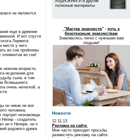
АУДИОКНИГИ и другие
полезные материалы
 вовсе не являются
"
Мастер знакомств
" -
путь к
ание еще в древние
безотказным знакомствам
аменной. И вот спустя
Знакомьтесь легко с нужными вам
толога Лермита
людьми!
м месте у него
шать во сне проблемы
у элементов во сне!
в нежном возрасте,
ога исцеления для
судьбу сына, в том
том Всевышнего.
ла очень нелегкой, а
сти.
ы он никак не мог
мого человека,
Новости
л портрет незнакомца.
н Непер - создатель
12.11.13
л ни о Непере, ни о
Реклама на сайте
твей родового древа
Мне часто приходят просьбы
разместить рекламу на сайте.