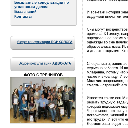
Бесплатные консультации по
уголовным делам
База знаний
И все-таки история зн
Контакты
выдумкой впечатлител
Сны могут воздействов
времена. К Галену, нап
определенное время у 
Skype-консультации
ПСИХОЛОГА
однажды во сне почувст
образовалась язва. Ис
и делать открытия. Кт
Skype-консультации
АДВОКАТА
Специалисты, занимающ
серьезно заболел. И во
младенца, потому что 
ФОТО С ТРЕНИНГОВ
числе и виселицу. И в
Мальчик поправился, н
смерть - страшной: его
Известен также сон Ми
решить трудную задачу,
который подсказал ему
Через много лет рисуно
логарифмов, живший в 
его трудах. И вот что 
Лермонтовых ведет сво