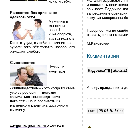
желания вырываются на
искали себя.
и исполнять свои жела
забывает. Подобное яв
Равенство без признаков
запрещенные сценарии,
адекватности
кажутся совершенно б
Мужчины и
женщины
равны!
Наверное, мы не ошибем
И не спорьте,
сказать, о чем на сам
так написано в
Конституции, и любая феминистка
М.Кановская
зубами загрызёт мужика, назвавшего
женщину слабой.
Комментарии
Сыноводство
Чтобы не
Надюшка**))
|
25.02.11
мучиться
А ведь правда никто до
«свиноводством» - это когда из сына
уже вырос свин - полезно
заниматься «сыноводством»,
пока есть шанс воспитать из
маленького мальчика достойного
мужчину.
катя
|
28.04.10 16:47
Делай только то, что хочешь