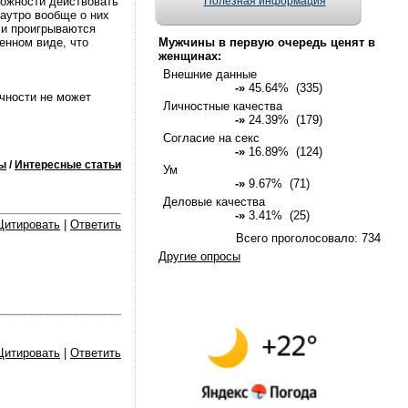
можности действовать
Полезная информация
наутро вообще о них
 и проигрываются
енном виде, что
Мужчины в первую очередь ценят в
женщинах:
Внешние данные
-»
45.64% (335)
очности не может
Личностные качества
-»
24.39% (179)
Согласие на секс
-»
16.89% (124)
ы
/
Интересные статьи
Ум
-»
9.67% (71)
Деловые качества
-»
3.41% (25)
Цитировать
|
Ответить
Всего проголосовало: 734
Другие опросы
Цитировать
|
Ответить