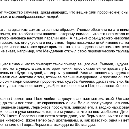
ает множество случаев, доказывающих, что вещие (или пророческие) сны
ьных и малообразованных людей.
ать на организм самым странным образом. Ученые обратили на это вним
ример, как-то обратился пациент, которому снилось, что его нога стала к
этого человека наступил паралич ноги. А пациент французского невропа
вовал, как его укусила в ногу змея. Через несколько дней именно на то
тории известны также яркие примеры того, как подсознание помогает ре
о не знает, например, что Менделеев открыл свою периодическую таблиц
иеся снами, часто приводят такой пример вещего сна. Рылеев, будучи 
т его мать увидела сон, в котором некий голос сказал ей не просить у Б
жизнь его будет трудной, а смерть - ужасной. Бедная женщина увидела 
се-таки она мечтала о том, чтобы ее малыш выздоровел, и просила об э
о сон матери оказался пророческим: судьба Рылеева, действительно, бы
 как участника восстания декабристов повесили в Петропавловской крепо
хаила Лермонтова. Поэт любил на досуге заняться математикой. Однажд
 да так и лег спать, не справившись с ней. Во сне поэт увидел незнако
 решение задачи. Лермонтов проснулся, записал его, а заодно нарисова
к попал в руки специалистов, и они увидели, что на нем изображен Джо
XVII веке. Современники поэта утверждали, что Лермонтов ничего не зна
еще интересно: Джон Непер был шотландцем, а, как известно, одна из ве
е начало от Георга Лермонта, выходца из Шотландии.