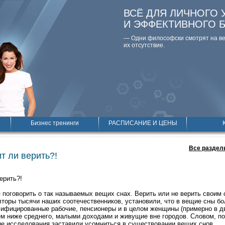
ВСЁ ДЛЯ ЛИЧНОГО 
И ЭФФЕКТИВНОГО 
— Одни философски смотpят на вещ
их отсутствие.
Бизнес тренинги
РАСПИСАНИЕ И ЦЕНЫ
Все раздел
т ли верить?!
ерить?!
 поговорить о так называемых вещих снах. Верить или не верить своим
лторы тысячи наших соотечественников, установили, что в вещие сны бо
ифицированные рабочие, пенсионеры и в целом женщины (примерно в д
ем ниже среднего, малыми доходами и живущие вне городов. Словом, по
е исследования заставили усомниться в существовании вещих снов.