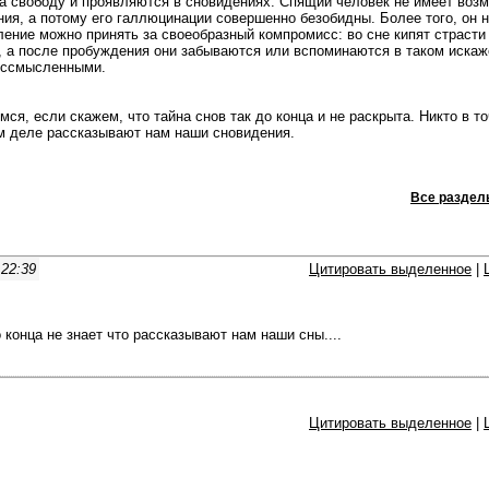
 свободу и проявляются в сновидениях. Спящий человек не имеет воз
ния, а потому его галлюцинации совершенно безобидны. Более того, он 
ление можно принять за своеобразный компромисс: во сне кипят страсти
 а после пробуждения они забываются или вспоминаются в таком искаж
ессмысленными.
ся, если скажем, что тайна снов так до конца и не раскрыта. Никто в т
ом деле рассказывают нам наши сновидения.
Все раздел
 22:39
Цитировать выделенное
|
 конца не знает что рассказывают нам наши сны....
Цитировать выделенное
|