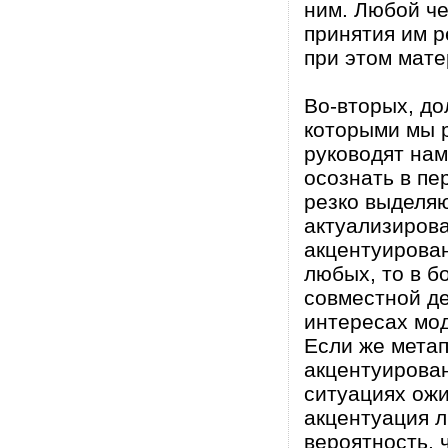
ним. Любой ч
принятия им р
при этом мат
Во-вторых, д
которыми мы р
руководят нам
осознать в пе
резко выделяю
актуализирова
акцентуирова
любых, то в б
совместной де
интересах мо
Если же метап
акцентуирован
ситуациях ожи
акцентуация л
вероятность, 