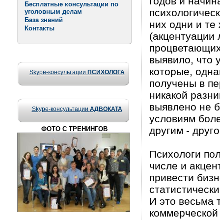
годов и начи
Бесплатные консультации по
психологическ
уголовным делам
База знаний
них одни и те
Контакты
(акцентуации 
процветающих
выявило, что 
которые, одна
Skype-консультации
ПСИХОЛОГА
получены в пе
никакой разни
выявлено не 
Skype-консультации
АДВОКАТА
условиям боле
другим - друго
ФОТО С ТРЕНИНГОВ
Психологи пол
числе и акцен
привести бизн
статистически
И это весьма 
коммерческой 