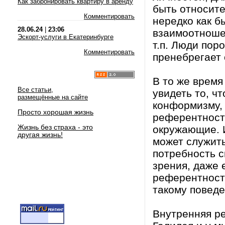
Как забронировать квартиру в аренду
быть относите
Комментировать
нередко как 
28.06.24
|
23:06
взаимоотношен
Эскорт-услуги в Екатеринбурге
т.п. Люди поро
Комментировать
пренебрегает
В то же врем
Все статьи,
увидеть то, ч
размещённые на сайте
конформизму, 
Просто хорошая жизнь
референтност
Жизнь без страха - это
окружающие. 
другая жизнь!
может служить
потребность с
зрения, даже 
референтность
такому повед
Внутренняя ре