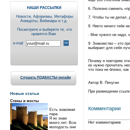
НАШИ РАССЫЛКИ
6. Полезно сменить «п
Новости, Aфоризмы, Метафоры
7. Чтобы ты ни делал,
Анекдоты, Вебинары и т.д.
8. Никто ничего тебе н
Посмотрите и выберете те, что
нравятся Вам.
· Мне чужого не надо, 
e-mail
9. Знакомство – это пр
выбирает для себя луч
Почему я повторяю эти
их нужно прочитать нес
что пока не близко, ка
Слушать ПОДКАСТЫ онлайн
Автор В. Пичугин
При размещении ссылка н
Новые статьи
Стены и мосты
Комментарии
Есть знакомая
пара.
Я их знаю
Нет комментариев
много лет. Всю
молодость они