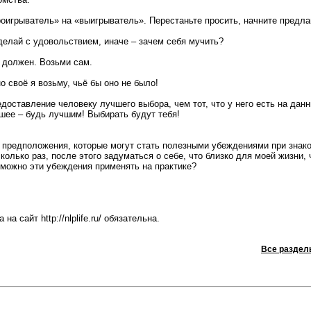
роигрыватель» на «выигрыватель». Перестаньте просить, начните предла
 делай с удовольствием, иначе – зачем себя мучить?
е должен. Возьми сам.
но своё я возьму, чьё бы оно не было!
едоставление человеку лучшего выбора, чем тот, что у него есть на да
шее – будь лучшим! Выбирать будут тебя!
 предположения, которые могут стать полезными убеждениями при знак
колько раз, после этого задуматься о себе, что близко для моей жизни,
к можно эти убеждения применять на практике?
а сайт http://nlplife.ru/ обязательна.
Все раздел