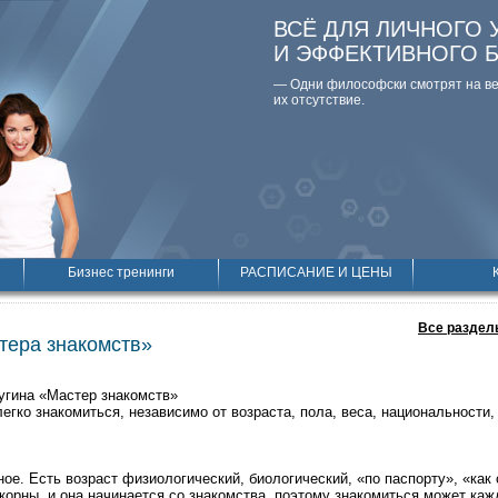
ВСЁ ДЛЯ ЛИЧНОГО 
И ЭФФЕКТИВНОГО 
— Одни философски смотpят на вещ
их отсутствие.
Бизнес тренинги
РАСПИСАНИЕ И ЦЕНЫ
Все раздел
тера знакомств»
чугина «Мастер знакомств»
егко знакомиться, независимо от возраста, пола, веса, национальности,
ое. Есть возраст физиологический, биологический, «по паспорту», «как
корны, и она начинается со знакомства, поэтому знакомиться может каж