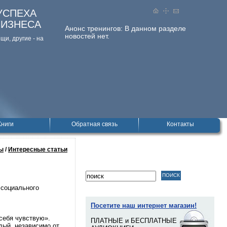
УСПЕХА
БИЗНЕСА
Анонс тренингов:
В данном разделе
новостей нет.
и, дpугие - на
Книги
Обратная связь
Контакты
ы
/
Интересные статьи
 социального
Посетите наш интернет магазин!
 себя чувствую».
ПЛАТНЫЕ и БЕСПЛАТНЫЕ
дый, независимо от