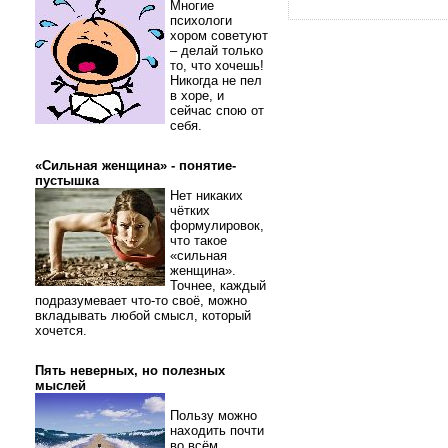
Многие
психологи
хором советуют
– делай только
то, что хочешь!
Никогда не пел
в хоре, и
сейчас спою от
себя.
«Сильная женщина» - понятие-
пустышка
Нет никаких
чётких
формулировок,
что такое
«сильная
женщина».
Точнее, каждый
подразумевает что-то своё, можно
вкладывать любой смысл, который
хочется.
Пять неверных, но полезных
мыслей
Пользу можно
находить почти
во всём.