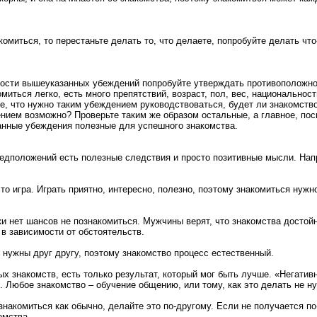
омиться, то перестаньте делать то, что делаете, попробуйте делать что
ости вышеуказанных убеждений попробуйте утверждать противоположно
миться легко, есть много препятствий, возраст, пол, вес, национальнос
е, что нужно таким убеждением руководствоваться, будет ли знакомств
нием возможно? Проверьте таким же образом остальные, а главное, пос
анные убеждения полезные для успешного знакомства.
едположений есть полезные следствия и просто позитивные мысли. Нап
это игра. Играть приятно, интересно, полезно, поэтому знакомиться нужн
ки нет шансов не познакомиться. Мужчины верят, что знакомства достой
в зависимости от обстоятельств.
нужны друг другу, поэтому знакомство процесс естественный.
х знакомств, есть только результат, который мог быть лучше. «Негатив
. Любое знакомство – обучение общению, или тому, как это делать не н
знакомиться как обычно, делайте это по-другому. Если не получается по
омства.