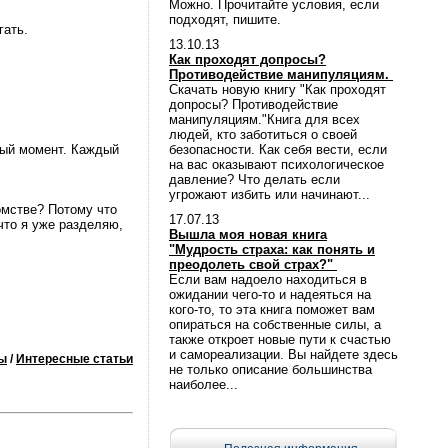
Можно. Прочитайте условия, если
подходят, пишите.
гать.
13.10.13
Как проходят допросы?
Противодействие манипуляциям.
Скачать новую книгу "Как проходят
допросы? Противодействие
манипуляциям."Книга для всех
людей, кто заботиться о своей
нный момент. Каждый
безопасности. Как себя вести, если
на вас оказывают психологическое
давление? Что делать если
угрожают избить или начинают...
омстве? Потому что
17.07.13
 что я уже разделяю,
Вышла моя новая книга
"Мудрость страха: как понять и
преодолеть свой страх?"
Если вам надоело находиться в
ожидании чего-то и надеяться на
кого-то, то эта книга поможет вам
опираться на собственные силы, а
также откроет новые пути к счастью
и самореализации. Вы найдете здесь
ы
/
Интересные статьи
не только описание большинства
наиболее...