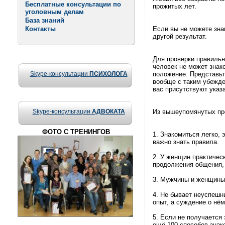
Бесплатные консультации по
прожитых лет.
уголовным делам
База знаний
Контакты
Если вы не можете знак
другой результат.
Для проверки правильн
человек не может знако
Skype-консультации
ПСИХОЛОГА
положение. Представьт
вообще с таким убежде
вас присутствуют указ
Skype-консультации
АДВОКАТА
Из вышеупомянутых пр
ФОТО С ТРЕНИНГОВ
1. Знакомиться легко, 
важно знать правила.
2. У женщин практичес
продолжения общения, 
3. Мужчины и женщины 
4. Не бывает неуспешны
опыт, а суждение о нём
5. Если не получается 
ещё 100 способов знак