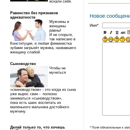
искали себя.
Равенство без признаков
Новое сообщен
адекватности
Мужчины и
Имя*:
женщины
равны!
И не спорьте,
так написано в
Конституции, и любая феминистка
зубами загрызёт мужика, назвавшего
женщину слабой.
Сыноводство
Чтобы не
мучиться
«свиноводством» - это когда из сына
уже вырос свин - полезно
заниматься «сыноводством»,
пока есть шанс воспитать из
маленького мальчика достойного
мужчину.
Делай только то, что хочешь
* Поля обязательные к за