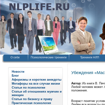
О себе
Психологические тренинги
Тренинги НЛП
Новости
Убеждения «Мас
Блог
Афоризмы и короткие анекдоты
Автор:
Из книги В. Пи
Метафоры на все случаи жизни
Любой человек может л
Статьи по психологии
положения.
Статьи об отношениях мужчин и
женщин
Статьи по бизнесу и праву
Возраст понятие условн
Практическая психология
Любви все возрасты по