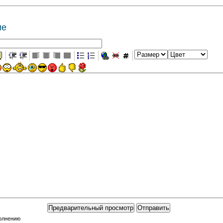
ие
полнению