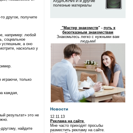
АУДИОКНИГИ и другие
полезные материалы
-то другое, получите
"
Мастер знакомств
" -
путь к
безотказным знакомствам
е, например: любой
Знакомьтесь легко с нужными вам
ть, социальное
людьми!
о успешным, а оно
мотрите, насколько у
ример.
о играючи, только
на каждая,
Новости
ный результат» это не
12.11.13
ужно.
Реклама на сайте
Мне часто приходят просьбы
-другому, найдите
разместить рекламу на сайте.