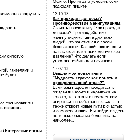
Можно. Прочитайте условия, если
подходят, пишите.
аксимально загрузить
13.10.13
Как проходят допросы?
Противодействие манипуляциям.
видовать!
Скачать новую книгу "Как проходят
допросы? Противодействие
манипуляциям."Книга для всех
людей, кто заботиться о своей
безопасности. Как себя вести, если
на вас оказывают психологическое
одну силовую
давление? Что делать если
угрожают избить или начинают...
17.07.13
гой, гантелями и
Вышла моя новая книга
не будет!
"Мудрость страха: как понять и
преодолеть свой страх?"
Если вам надоело находиться в
ожидании чего-то и надеяться на
кого-то, то эта книга поможет вам
опираться на собственные силы, а
ле тренировки ты
также откроет новые пути к счастью
нь возможна
и самореализации. Вы найдете здесь
не только описание большинства
наиболее...
ы
/
Интересные статьи