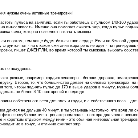
ия нужны очень активные тренировки!
астоты пульса на занятиях, если ты работаешь с пульсом 140-160 ударов
 на выносливость. Именно она помогает сжигать жир, когда пульс подни
ировка силы, которая позволяет накачать мышцы.
ся спортом, тем чаще будет биться твое сердце. Если на беговой дорож
лу струится пот - ни о каком сжигании жира речь не идет - ты тренируешь
ировки, пишет ДЖЕНТЛИ, во время которой ты сможешь выбрать собств
ах не похудеешь!
вают разные, например, кардиотренажеры - беговая дорожка, велотренаж
грузку. Второе, то, что большинство делает на силовых тренажерах, н
ля того, чтобы поднять пульс до 170 и выше ударов в минуту, нужны бо
делать не более 8-10 повторений в подходе.
вины собственного веса для плеч и груди, и с собственного веса – для 
вка длится не дольше 40 минут, и ты устанешь настолько, что вряд ли 
я фитнес-клуба занятие в тренажерном зале – полтора-два часа с невысо
е и коротким отдыхом между ними - это обычная интервальная тренировк
иводит их в тонус, и отлично сжигает жир!