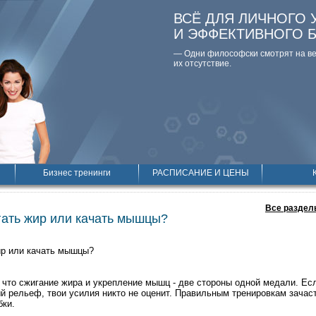
ВСЁ ДЛЯ ЛИЧНОГО 
И ЭФФЕКТИВНОГО 
— Одни философски смотpят на вещ
их отсутствие.
Бизнес тренинги
РАСПИСАНИЕ И ЦЕНЫ
Все раздел
гать жир или качать мышцы?
ир или качать мышцы?
что сжигание жира и укрепление мышц - две стороны одной медали. Ес
 рельеф, твои усилия никто не оценит. Правильным тренировкам зачас
бки.