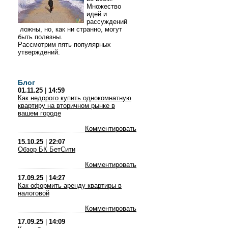
Множество
идей и
рассуждений
ложны, но, как ни странно, могут
быть полезны.
Рассмотрим пять популярных
утверждений.
Блог
01.11.25
|
14:59
Как недорого купить однокомнатную
квартиру на вторичном рынке в
вашем городе
Комментировать
15.10.25
|
22:07
Обзор БК БетСити
Комментировать
17.09.25
|
14:27
Как оформить аренду квартиры в
налоговой
Комментировать
17.09.25
|
14:09