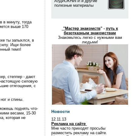
АУДИОКНИГИ и другие
полезные материалы
 в минуту, тогда
мется выше 170
"
Мастер знакомств
" -
путь к
безотказным знакомствам
Знакомьтесь легко с нужными вам
ке ты запыхлся, в
людьми!
 силу. Ищи более
енный темп!
ер, степпер - дают
а настоящую силовую
льшие отягощения, с
ног и спины.
сможешь поднять что-
Новости
кими весами, 15-30
а, которая не
12.11.13
Реклама на сайте
Мне часто приходят просьбы
разместить рекламу на сайте.