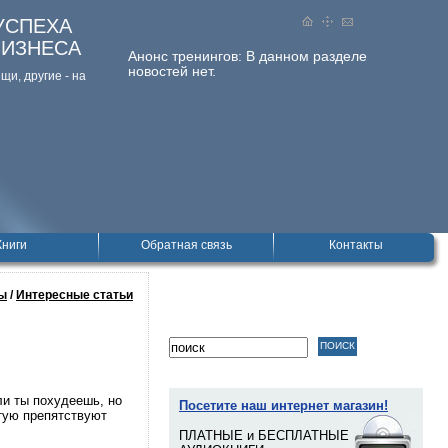
УСПЕХА
БИЗНЕСА
Анонс тренингов:
В данном разделе
новостей нет.
и, дpугие - на
Книги
Обратная связь
Контакты
ы
/
Интересные статьи
ли ты похудеешь, но
Посетите наш интернет магазин!
тую препятствуют
ПЛАТНЫЕ и БЕСПЛАТНЫЕ