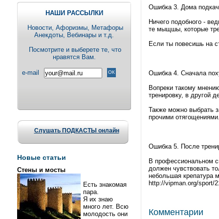
Ошибка 3. Дома подкач
НАШИ РАССЫЛКИ
Ничего подобного - вед
Новости, Aфоризмы, Метафоры
те мыщшы, которые тр
Анекдоты, Вебинары и т.д.
Если ты повесишь на с
Посмотрите и выберете те, что
нравятся Вам.
e-mail
Ошибка 4. Сначала пох
Вопреки такому мнению
тренировку, в другой 
Также можно выбрать з
прочими отягощениями. 
Слушать ПОДКАСТЫ онлайн
Ошибка 5. После трени
Новые статьи
В профессиональном сп
должен чувствовать то
Стены и мосты
небольшая крепатура м
http://vipman.org/sport/
Есть знакомая
пара.
Я их знаю
много лет. Всю
Комментарии
молодость они