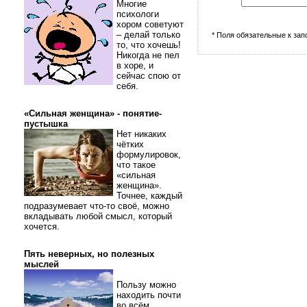
Многие
психологи
хором советуют
– делай только
* Поля обязательные к за
то, что хочешь!
Никогда не пел
в хоре, и
сейчас спою от
себя.
«Сильная женщина» - понятие-
пустышка
Нет никаких
чётких
формулировок,
что такое
«сильная
женщина».
Точнее, каждый
подразумевает что-то своё, можно
вкладывать любой смысл, который
хочется.
Пять неверных, но полезных
мыслей
Пользу можно
находить почти
во всём.