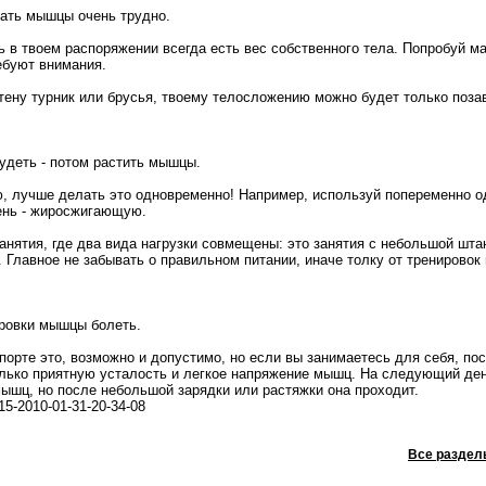
ать мышцы очень трудно.
ь в твоем распоряжении всегда есть вес собственного тела. Попробуй м
ебуют внимания.
тену турник или брусья, твоему телосложению можно будет только поза
удеть - потом растить мышцы.
, лучше делать это одновременно! Например, используй попеременно 
день - жиросжигающую.
анятия, где два вида нагрузки совмещены: это занятия с небольшой штан
Главное не забывать о правильном питании, иначе толку от тренировок 
ровки мышцы болеть.
орте это, возможно и допустимо, но если вы занимаетесь для себя, пос
лько приятную усталость и легкое напряжение мышц. На следующий де
ышц, но после небольшой зарядки или растяжки она проходит.
215-2010-01-31-20-34-08
Все раздел