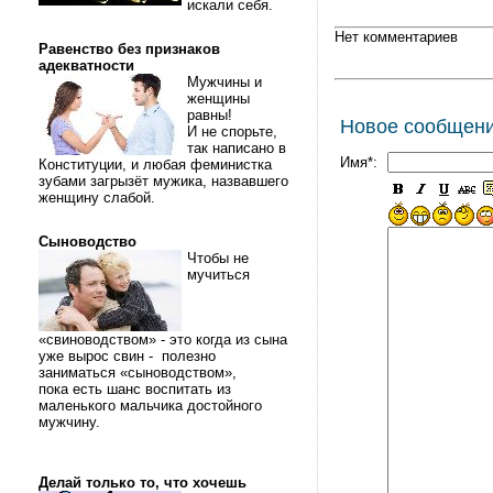
искали себя.
Нет комментариев
Равенство без признаков
адекватности
Мужчины и
женщины
равны!
Новое сообщен
И не спорьте,
так написано в
Имя*:
Конституции, и любая феминистка
зубами загрызёт мужика, назвавшего
женщину слабой.
Сыноводство
Чтобы не
мучиться
«свиноводством» - это когда из сына
уже вырос свин - полезно
заниматься «сыноводством»,
пока есть шанс воспитать из
маленького мальчика достойного
мужчину.
Делай только то, что хочешь