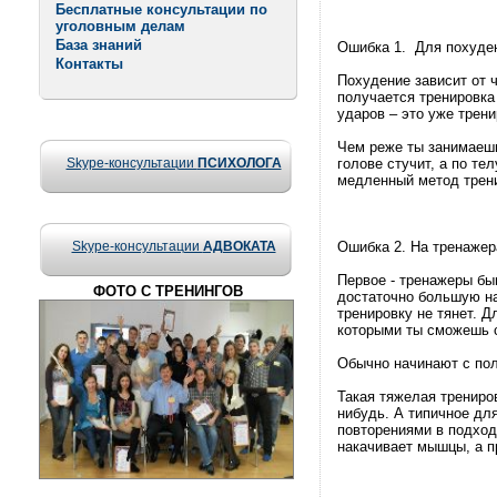
Бесплатные консультации по
уголовным делам
База знаний
Ошибка 1. Для похуден
Контакты
Похудение зависит от ч
получается тренировка
ударов – это уже трен
Чем реже ты занимаешь
Skype-консультации
ПСИХОЛОГА
голове стучит, а по те
медленный метод трен
Skype-консультации
АДВОКАТА
Ошибка 2. На тренажер
Первое - тренажеры бы
ФОТО С ТРЕНИНГОВ
достаточно большую на
тренировку не тянет. Д
которыми ты сможешь с
Обычно начинают с поло
Такая тяжелая трениро
нибудь. А типичное дл
повторениями в подход
накачивает мышцы, а пр