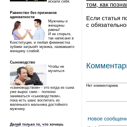
искали себя.
том, как позна
Равенство без признаков
адекватности
Если статья п
Мужчины и
с обязательно
женщины
равны!
И не спорьте,
так написано в
Конституции, и любая феминистка
зубами загрызёт мужика, назвавшего
женщину слабой.
Сыноводство
Комментар
Чтобы не
мучиться
Нет комментариев
«свиноводством» - это когда из сына
уже вырос свин - полезно
заниматься «сыноводством»,
пока есть шанс воспитать из
маленького мальчика достойного
мужчину.
Новое сообщен
Делай только то, что хочешь