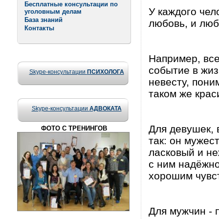
Бесплатные консультации по
У каждого чел
уголовным делам
База знаний
любовь, и лю
Контакты
Например, все
событие в жиз
Skype-консультации
ПСИХОЛОГА
невесту, пони
таком же крас
Skype-консультации
АДВОКАТА
Для девушек, 
ФОТО С ТРЕНИНГОВ
так: он мужес
ласковый и не
с ним надёжно
хорошим чувст
Для мужчин - 