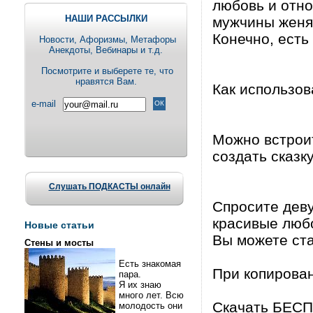
любовь и отно
НАШИ РАССЫЛКИ
мужчины женя
Конечно, есть
Новости, Aфоризмы, Метафоры
Анекдоты, Вебинары и т.д.
Посмотрите и выберете те, что
нравятся Вам.
Как использов
e-mail
Можно встроит
создать сказку
Слушать ПОДКАСТЫ онлайн
Спросите деву
красивые любо
Новые статьи
Вы можете ста
Стены и мосты
Есть знакомая
При копирова
пара.
Я их знаю
много лет. Всю
Скачать БЕСП
молодость они