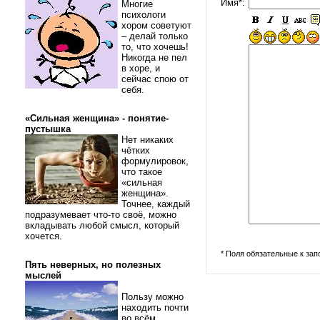
Имя*:
Многие
психологи
хором советуют
– делай только
то, что хочешь!
Никогда не пел
в хоре, и
сейчас спою от
себя.
«Сильная женщина» - понятие-
пустышка
Нет никаких
чётких
формулировок,
что такое
«сильная
женщина».
Точнее, каждый
подразумевает что-то своё, можно
вкладывать любой смысл, который
хочется.
* Поля обязательные к за
Пять неверных, но полезных
мыслей
Пользу можно
находить почти
во всём.